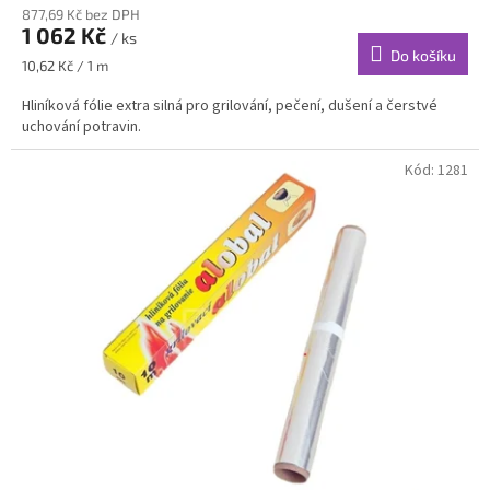
877,69 Kč bez DPH
1 062 Kč
/ ks
Do košíku
Měrná
10,62 Kč / 1 m
cena:
Hliníková fólie extra silná pro grilování, pečení, dušení a čerstvé
uchování potravin.
Kód:
1281