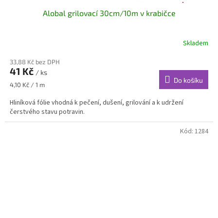
Alobal grilovací 30cm/10m v krabičce
Skladem
33,88 Kč bez DPH
41 Kč
/ ks
Do košíku
Měrná
4,10 Kč / 1 m
cena:
Hliníková fólie vhodná k pečení, dušení, grilování a k udržení
čerstvého stavu potravin.
Kód:
1284