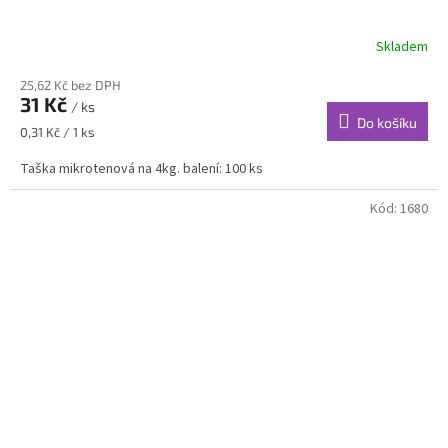
Skladem
25,62 Kč bez DPH
31 Kč
/ ks
Do košíku
Měrná
0,31 Kč / 1 ks
cena:
Taška mikrotenová na 4kg. balení: 100 ks
Kód:
1680