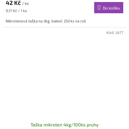
42 Kč
/ ks
Do košíku
Měrná
0,17 Kč / 1 ks
cena:
Mikrotenová taška na 3kg. balení: 250 ks na roli
Kód:
1677
Taška mikroten 4kg/100ks pruhy