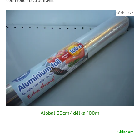
čerstvého stavu potravin.
Kód:
1275
Alobal 60cm/ délka 100m
Skladem