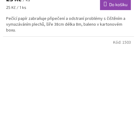
Do košíku
Měrná
25 Kč / 1 ks
cena:
Pečící papír zabraňuje připečení a odstraní problémy s čištěním a
vymazáváním plechů, šíře 38cm délka 8m, baleno v kartonovém
boxu.
Kód:
1503