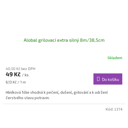
Alobal grilovací extra silný 8m/38,5cm
Skladem
40,50 Kč bez DPH
49 Kč
/ ks
Do košíku
Měrná
6,13 Kč / 1 m
cena:
Hliníková fólie vhodná k pečení, dušení, grilování a k udržení
čerstvého stavu potravin.
Kód:
1374