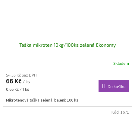
Taška mikroten 10kg/100ks zelená Ekonomy
Skladem
54,55 Kč bez DPH
66 Kč
/ ks
Do košíku
Měrná
0,66 Kč / 1 ks
cena:
Mikrotenová taška zelená. balení: 100 ks
Kód:
1671