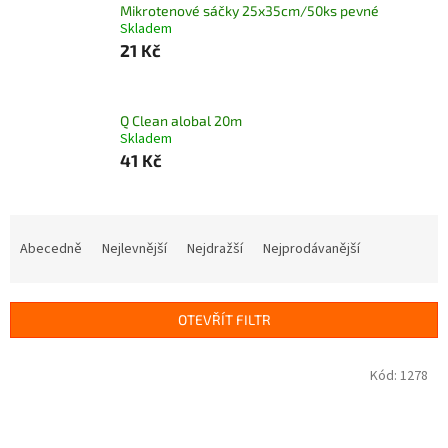
Mikrotenové sáčky 25x35cm/50ks pevné
Skladem
21 Kč
Q Clean alobal 20m
Skladem
41 Kč
Ř
a
Abecedně
Nejlevnější
Nejdražší
Nejprodávanější
z
e
n
OTEVŘÍT FILTR
í
p
V
Kód:
1278
r
ý
o
p
d
i
u