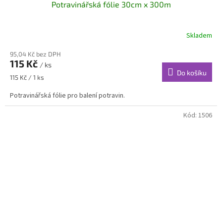
Potravinářská fólie 30cm x 300m
Skladem
95,04 Kč bez DPH
115 Kč
/ ks
Do košíku
Měrná
115 Kč / 1 ks
cena:
Potravinářská fólie pro balení potravin.
Kód:
1506