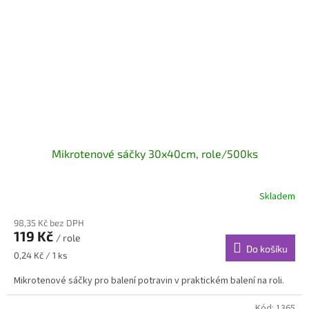
Mikrotenové sáčky 30x40cm, role/500ks
Skladem
98,35 Kč bez DPH
119 Kč
/ role
Do košíku
Měrná
0,24 Kč / 1 ks
cena:
Mikrotenové sáčky pro balení potravin v praktickém balení na roli.
Kód:
1365