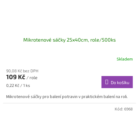
Mikrotenové sáčky 25x40cm, role/500ks
Skladem
90,08 Kč bez DPH
109 Kč
/ role
Do košíku
Měrná
0,22 Kč / 1 ks
cena:
Mikrotenové sáčky pro balení potravin v praktickém balení na roli.
Kód:
6968