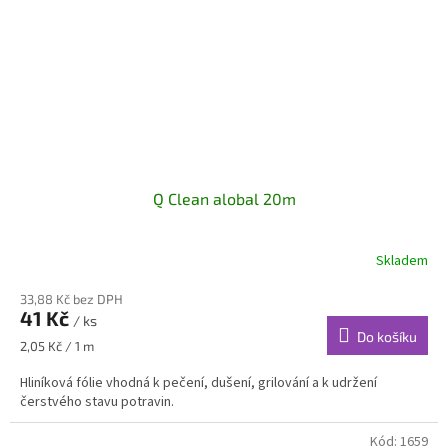
Q Clean alobal 20m
Skladem
33,88 Kč bez DPH
41 Kč
/ ks
Do košíku
Měrná
2,05 Kč / 1 m
cena:
Hliníková fólie vhodná k pečení, dušení, grilování a k udržení
čerstvého stavu potravin.
Kód:
1659