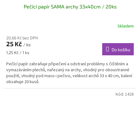
Pečící papír SAMA archy 33x40cm / 20ks
Skladem
20,66 Kč bez DPH
25 Kč
/ ks
Do košíku
Měrná
1,25 Kč / 1 ks
cena:
Pečící papír zabraňuje připečení a odstraní problémy s čištěním a
vymazáváním plechů, nařezaný na archy, vhodný pro oboustranné
použití, vhodný pod maso i pečivo, velikost archů 33 x 40 cm, balení
obsahuje 20 kusů.
Kód:
1428