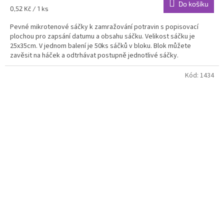
Do košíku
Měrná
0,52 Kč / 1 ks
cena:
Pevné mikrotenové sáčky k zamražování potravin s popisovací
plochou pro zapsání datumu a obsahu sáčku. Velikost sáčku je
25x35cm. V jednom balení je 50ks sáčků v bloku. Blok můžete
zavěsit na háček a odtrhávat postupně jednotlivé sáčky.
Kód:
1434