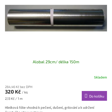
s
k
p
t
r
ů
o
d
u
k
t
ů
Alobal 29cm/ délka 150m
Skladem
264,46 Kč bez DPH
320 Kč
/ ks
Do košíku
Měrná
2,13 Kč / 1 m
cena:
Hliníková fólie vhodná k pečení, dušení, grilování a k udržení