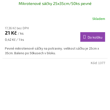
Mikrotenové sáčky 25x35cm/50ks pevné
Skladem
17,36 Kč bez DPH
21 Kč
/ ks
Do košíku
Měrná
0,42 Kč / 1 ks
cena:
Pevné mikrotenové sáčky na potraviny. velikost sáčku je 25cm x
35cm. Baleno po 50kusech v bloku.
Kód:
1377