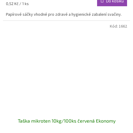
Do košíku
Měrná
0,52 Kč / 1 ks
cena:
Papírové sáčky vhodné pro zdravé a hygienické zabalení svačiny.
Kód:
1662
Taška mikroten 10kg/100ks červená Ekonomy