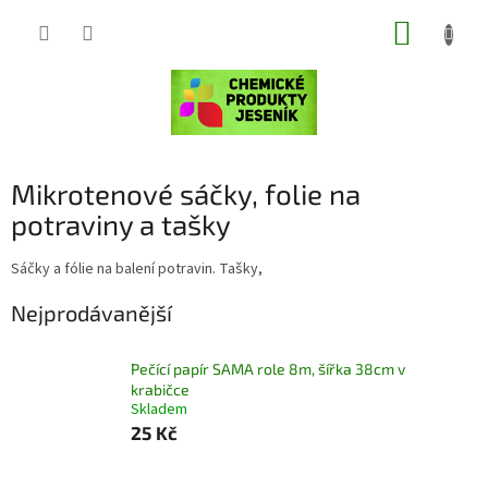
Přejít
NÁKUP
na
obsah
KOŠÍK
Mikrotenové sáčky, folie na
potraviny a tašky
Sáčky a fólie na balení potravin. Tašky,
Nejprodávanější
Pečící papír SAMA role 8m, šířka 38cm v
krabičce
Skladem
25 Kč