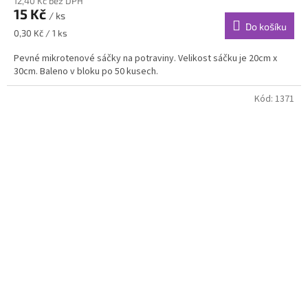
12,40 Kč bez DPH
15 Kč
/ ks
Do košíku
Měrná
0,30 Kč / 1 ks
cena:
Pevné mikrotenové sáčky na potraviny. Velikost sáčku je 20cm x
30cm. Baleno v bloku po 50 kusech.
Kód:
1371