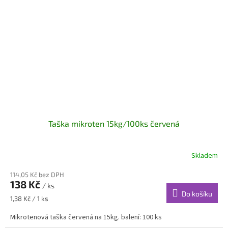
Taška mikroten 15kg/100ks červená
Skladem
114,05 Kč bez DPH
138 Kč
/ ks
Do košíku
Měrná
1,38 Kč / 1 ks
cena:
Mikrotenová taška červená na 15kg. balení: 100 ks