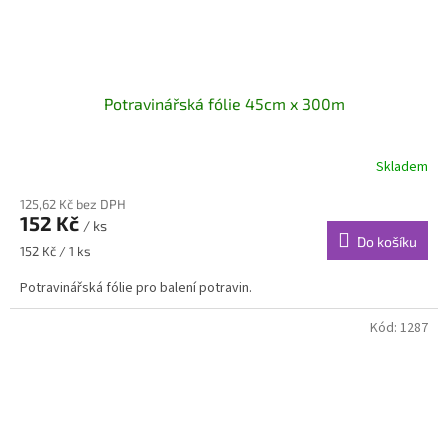
Potravinářská fólie 45cm x 300m
Skladem
125,62 Kč bez DPH
152 Kč
/ ks
Do košíku
Měrná
152 Kč / 1 ks
cena:
Potravinářská fólie pro balení potravin.
Kód:
1287