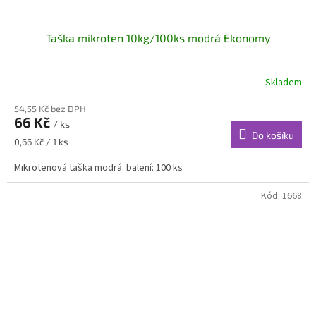
Taška mikroten 10kg/100ks modrá Ekonomy
Skladem
54,55 Kč bez DPH
66 Kč
/ ks
Do košíku
Měrná
0,66 Kč / 1 ks
cena:
Mikrotenová taška modrá. balení: 100 ks
Kód:
1668