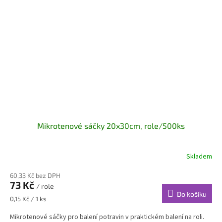
Mikrotenové sáčky 20x30cm, role/500ks
Skladem
60,33 Kč bez DPH
73 Kč
/ role
Do košíku
Měrná
0,15 Kč / 1 ks
cena:
Mikrotenové sáčky pro balení potravin v praktickém balení na roli.