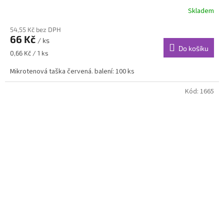
Skladem
54,55 Kč bez DPH
66 Kč
/ ks
Do košíku
Měrná
0,66 Kč / 1 ks
cena:
Mikrotenová taška červená. balení: 100 ks
Kód:
1665