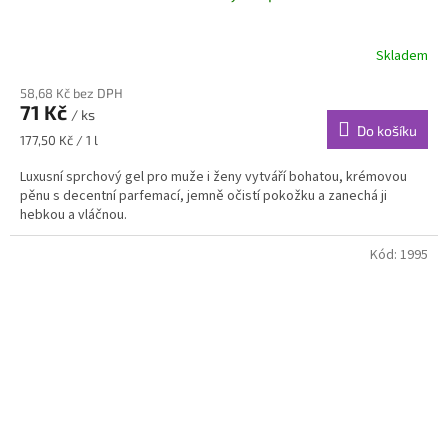
Skladem
58,68 Kč bez DPH
71 Kč
/ ks
Do košíku
Měrná
177,50 Kč / 1 l
cena:
Luxusní sprchový gel pro muže i ženy vytváří bohatou, krémovou
pěnu s decentní parfemací, jemně očistí pokožku a zanechá ji
hebkou a vláčnou.
Kód:
1995