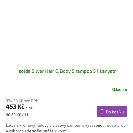
Isolda Silver Hair & Body Shampoo 5 l kanystr
Skladem
374,38 Kč bez DPH
453 Kč
/ ks
Do košíku
Měrná
90,60 Kč / 1 l
cena:
Luxusní krémový, tělový a vlasový šampón s vyváženou recepturou
a výbornou dermální snášenlivostí.