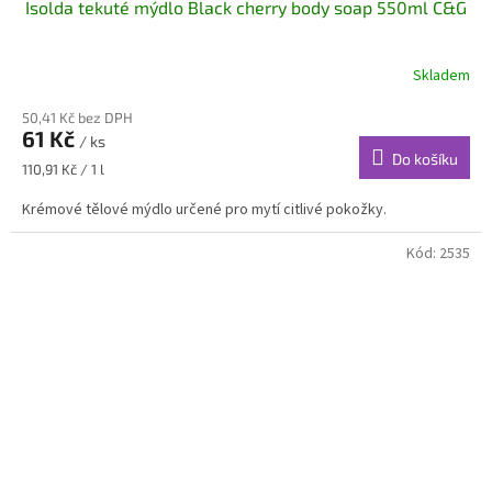
Isolda tekuté mýdlo Black cherry body soap 550ml C&G
Skladem
50,41 Kč bez DPH
61 Kč
/ ks
Do košíku
Měrná
110,91 Kč / 1 l
cena:
Krémové tělové mýdlo určené pro mytí citlivé pokožky.
Kód:
2535