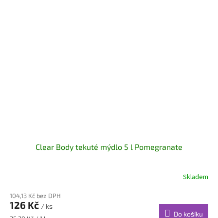
Clear Body tekuté mýdlo 5 l Pomegranate
Skladem
104,13 Kč bez DPH
126 Kč
/ ks
Do košíku
Měrná