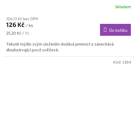
Skladem
104,13 Kč bez DPH
126 Kč
/ ks
Do košíku
Měrná
25,20 Kč / 1 l
cena:
Tekuté mýdlo svým složením dodává jemnost a zanechává
dlouhotrvající pocit svěžesti.
Kód:
1884