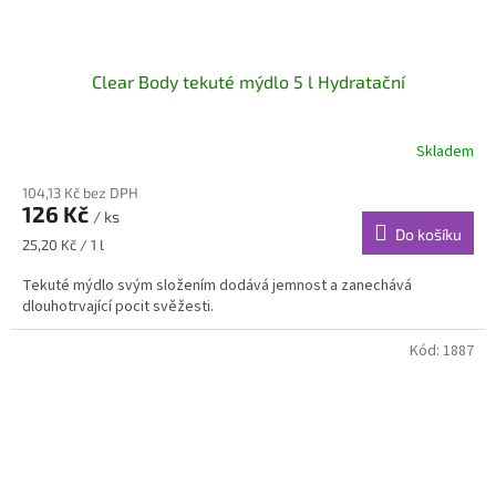
Clear Body tekuté mýdlo 5 l Hydratační
Skladem
Průměrné
hodnocení
104,13 Kč bez DPH
produktu
126 Kč
je
/ ks
Do košíku
4,7
Měrná
25,20 Kč / 1 l
z
cena:
5
Tekuté mýdlo svým složením dodává jemnost a zanechává
hvězdiček.
dlouhotrvající pocit svěžesti.
Kód:
1887