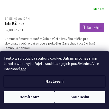
Skladem
54,55 Kč bez DPH
66 Kč
/ ks
Do košíku
Měrná
52,80 Kč / 1 l
cena:
Jemné krémové tekuté mýdlo s vůní olivového mléka pro
dokonalou péči o vaše ruce a pokožku. Zanechává pleť krásně
jemnou a hebkou.
Kód:
2733
Tento web používá soubory cookie. Dalším procházením
tohoto webu vyjadřujete souhlas s jejich používáním.. Více
informací
zde
.
Nastavení
Odmítnout
Souhlasím