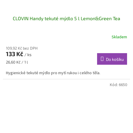
CLOVIN Handy tekuté mýdlo 5 l Lemon&Green Tea
Skladem
109,92 Kč bez DPH
133 Kč
/ ks
Do košíku
Měrná
26,60 Kč / 1 l
cena:
Hygienické tekuté mýdlo pro mytí rukou i celého těla.
Kód:
6650