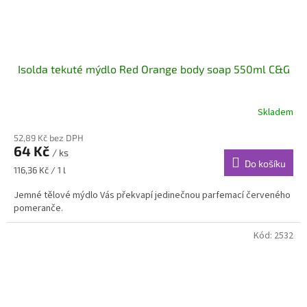
Isolda tekuté mýdlo Red Orange body soap 550ml C&G
Skladem
52,89 Kč bez DPH
64 Kč
/ ks
Do košíku
Měrná
116,36 Kč / 1 l
cena:
Jemné tělové mýdlo Vás překvapí jedinečnou parfemací červeného
pomeranče.
Kód:
2532