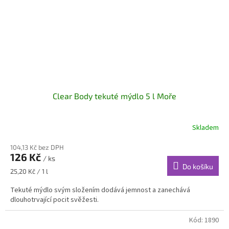
Clear Body tekuté mýdlo 5 l Moře
Skladem
104,13 Kč bez DPH
126 Kč
/ ks
Do košíku
Měrná
25,20 Kč / 1 l
cena:
Tekuté mýdlo svým složením dodává jemnost a zanechává
dlouhotrvající pocit svěžesti.
Kód:
1890