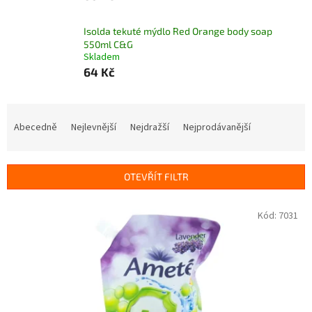
Isolda tekuté mýdlo Red Orange body soap
550ml C&G
Skladem
64 Kč
Ř
a
Abecedně
Nejlevnější
Nejdražší
Nejprodávanější
z
e
n
OTEVŘÍT FILTR
í
p
V
Kód:
7031
r
ý
o
p
d
i
u
s
k
p
t
r
ů