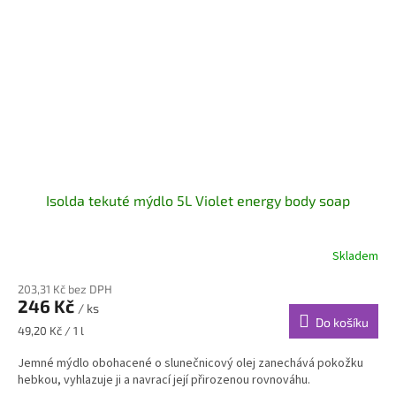
Isolda tekuté mýdlo 5L Violet energy body soap
Skladem
203,31 Kč bez DPH
246 Kč
/ ks
Do košíku
Měrná
49,20 Kč / 1 l
cena:
Jemné mýdlo obohacené o slunečnicový olej zanechává pokožku
hebkou, vyhlazuje ji a navrací její přirozenou rovnováhu.