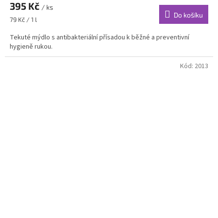
395 Kč
/ ks
Do košíku
Měrná
79 Kč / 1 l
cena:
Tekuté mýdlo s antibakteriální přísadou k běžné a preventivní
hygieně rukou.
Kód:
2013