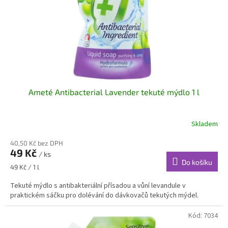
o
d
u
k
t
ů
Ameté Antibacterial Lavender tekuté mýdlo 1 l
Skladem
40,50 Kč bez DPH
49 Kč
/ ks
Do košíku
Měrná
49 Kč / 1 l
cena:
Tekuté mýdlo s antibakteriální přísadou a vůní levandule v
praktickém sáčku pro dolévání do dávkovačů tekutých mýdel.
Kód:
7034