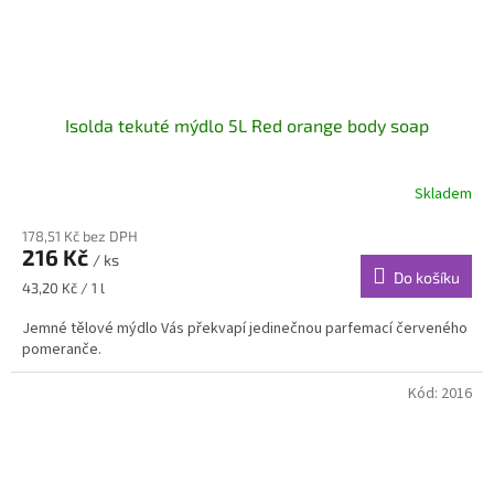
Isolda tekuté mýdlo 5L Red orange body soap
Skladem
178,51 Kč bez DPH
216 Kč
/ ks
Do košíku
Měrná
43,20 Kč / 1 l
cena:
Jemné tělové mýdlo Vás překvapí jedinečnou parfemací červeného
pomeranče.
Kód:
2016