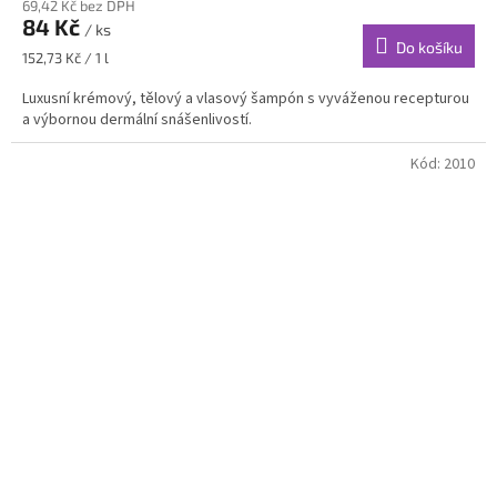
69,42 Kč bez DPH
84 Kč
/ ks
Do košíku
Měrná
152,73 Kč / 1 l
cena:
Luxusní krémový, tělový a vlasový šampón s vyváženou recepturou
a výbornou dermální snášenlivostí.
Kód:
2010