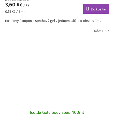
3,60 Kč
/ ks
Do košíku
Měrná
0,51 Kč / 1 ml
cena:
Hotelový šampón a sprchový gel v jednom sáčku o obsahu 7ml.
Kód:
1992
Isolda Gold body soap 400ml