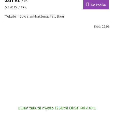
/ ks
Do košíku
Měrná
52,20 Kč / 1 kg
cena:
Tekuté mýdlo s antibakteriální složkou.
Kód:
2736
Lilien tekuté mýdlo 1250ml Olive Milk XXL