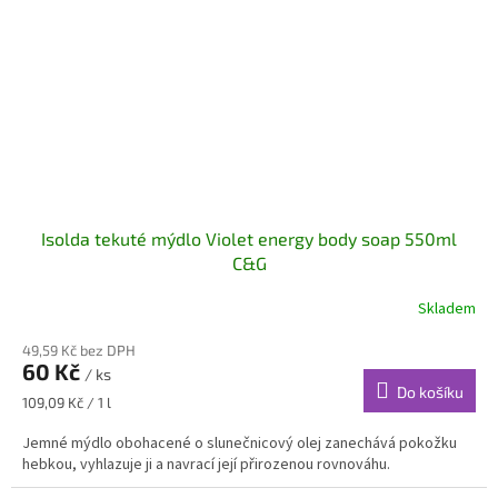
Isolda tekuté mýdlo Violet energy body soap 550ml
C&G
Skladem
49,59 Kč bez DPH
60 Kč
/ ks
Do košíku
Měrná
109,09 Kč / 1 l
cena:
Jemné mýdlo obohacené o slunečnicový olej zanechává pokožku
hebkou, vyhlazuje ji a navrací její přirozenou rovnováhu.