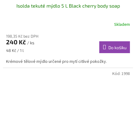
Isolda tekuté mýdlo 5 L Black cherry body soap
Skladem
198,35 Kč bez DPH
240 Kč
/ ks
Do košíku
Měrná
48 Kč / 1 l
cena:
Krémové tělové mýdlo určené pro mytí citlivé pokožky.
Kód:
1998