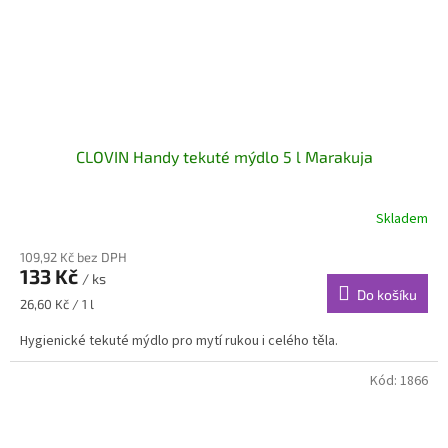
CLOVIN Handy tekuté mýdlo 5 l Marakuja
Skladem
109,92 Kč bez DPH
133 Kč
/ ks
Do košíku
Měrná
26,60 Kč / 1 l
cena:
Hygienické tekuté mýdlo pro mytí rukou i celého těla.
Kód:
1866