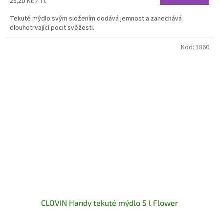
25,20 Kč / 1 l
cena:
Tekuté mýdlo svým složením dodává jemnost a zanechává
dlouhotrvající pocit svěžesti.
Kód:
1860
CLOVIN Handy tekuté mýdlo 5 l Flower