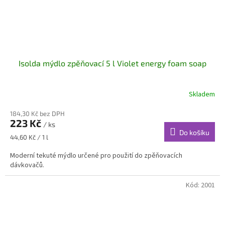
Isolda mýdlo zpěňovací 5 l Violet energy foam soap
Skladem
184,30 Kč bez DPH
223 Kč
/ ks
Do košíku
Měrná
44,60 Kč / 1 l
cena:
Moderní tekuté mýdlo určené pro použití do zpěňovacích
dávkovačů.
Kód:
2001