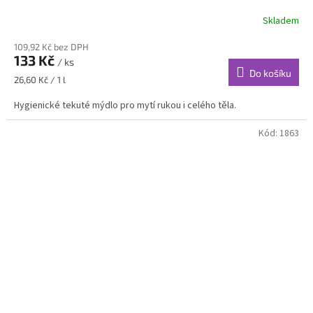
Skladem
109,92 Kč bez DPH
133 Kč
/ ks
Do košíku
Měrná
26,60 Kč / 1 l
cena:
Hygienické tekuté mýdlo pro mytí rukou i celého těla.
Kód:
1863