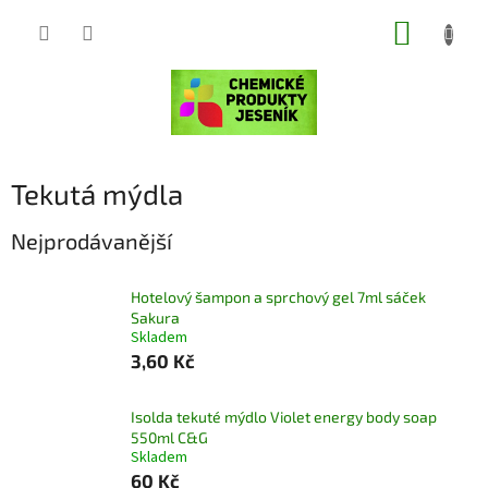
Přejít
NÁKUP
na
obsah
KOŠÍK
Tekutá mýdla
Nejprodávanější
Hotelový šampon a sprchový gel 7ml sáček
Sakura
Skladem
3,60 Kč
Isolda tekuté mýdlo Violet energy body soap
550ml C&G
Skladem
60 Kč