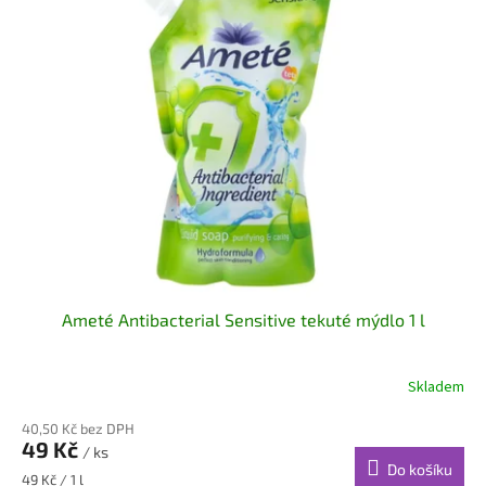
Ameté Antibacterial Sensitive tekuté mýdlo 1 l
Skladem
40,50 Kč bez DPH
49 Kč
/ ks
Do košíku
Měrná
49 Kč / 1 l