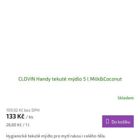
CLOVIN Handy tekuté mýdlo 5 l Milk&Coconut
Skladem
109,92 Kč bez DPH
133 Kč
/ ks
Do košíku
Měrná
26,60 Kč / 1 l
cena:
Hygienické tekuté mýdlo pro mytí rukou i celého těla.