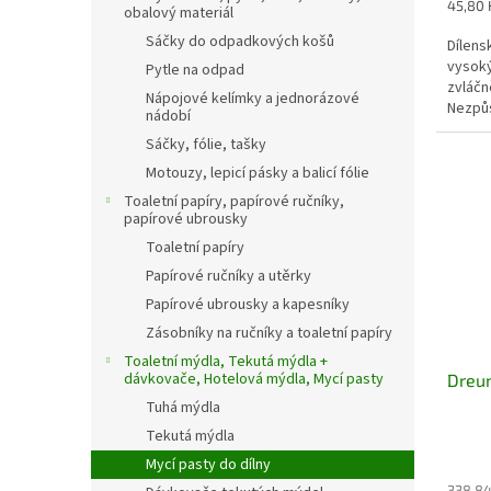
Měrná
45,80 K
obalový materiál
cena:
Sáčky do odpadkových košů
Dílens
vysok
Pytle na odpad
zvláčn
Nápojové kelímky a jednorázové
Nezpůs
nádobí
jako b
Sáčky, fólie, tašky
Motouzy, lepicí pásky a balicí fólie
Toaletní papíry, papírové ručníky,
papírové ubrousky
Toaletní papíry
Papírové ručníky a utěrky
Papírové ubrousky a kapesníky
Zásobníky na ručníky a toaletní papíry
Toaletní mýdla, Tekutá mýdla +
dávkovače, Hotelová mýdla, Mycí pasty
Dreum
Tuhá mýdla
Tekutá mýdla
Mycí pasty do dílny
338,84