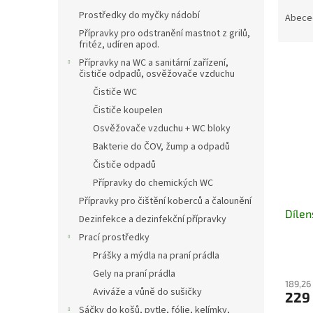
Ř
n
Prostředky do myčky nádobí
a
e
Abece
z
l
Přípravky pro odstranění mastnot z grilů,
fritéz, udíren apod.
e
V
n
Přípravky na WC a sanitární zařízení,
čističe odpadů, osvěžovače vzduchu
ý
í
p
Čističe WC
p
i
r
Čističe koupelen
s
o
Osvěžovače vzduchu + WC bloky
p
d
Bakterie do ČOV, žump a odpadů
r
u
Čističe odpadů
o
k
Přípravky do chemických WC
d
t
u
ů
Přípravky pro čištění koberců a čalounění
Dílen
k
Dezinfekce a dezinfekční přípravky
t
Prací prostředky
ů
Prášky a mýdla na praní prádla
Gely na praní prádla
189,26
Aviváže a vůně do sušičky
229
Sáčky do košů, pytle, fólie, kelímky,