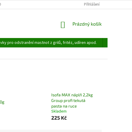
OSOBNÍCH ÚDAJŮ
Přihlášení
NÁKUPNÍ
Prázdný košík
KOŠÍK
avky pro odstranění mastnot z grilů, fritéz, udíren apod.
Přípravky na
Isofa MAX náplň 2,2kg
Group profi tekutá
00g
pasta na ruce
Skladem
225 Kč