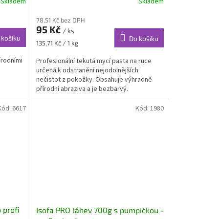
Skladem
Skladem
78,51 Kč bez DPH
95 Kč
/ ks
 košíku
Do košíku
Měrná
135,71 Kč / 1 kg
cena:
írodními
Profesionální tekutá mycí pasta na ruce
určená k odstranění nejodolnějších
nečistot z pokožky. Obsahuje výhradně
přírodní abraziva a je bezbarvý.
Kód:
6617
Kód:
1980
 profi
Isofa PRO láhev 700g s pumpičkou -