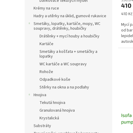
Dávkovače tekutých mýdel
410
Krémy na ruce
Měrná
410 Kč 
Hadry a utěrky na úklid, gumové rukavice
cena:
Smetáky, lopatky, kartáče, mopy, WC
Mycí p
soupravy, drátěnky, houbičky
od bar
lepide
Drátěnky + mycí houby a houbičky
autosk
Kartáče
odstra
Smetáky a košťata + smetáčky a
sloupn
lopatky
WC kartáče a WC soupravy
Rohože
Odpadkové koše
Stěrky na okna a na podlahy
Hnojiva
Tekutá hnojiva
Granulovaná hnojiva
Isofa
Krystalická
pumpi
Substráty
ruce