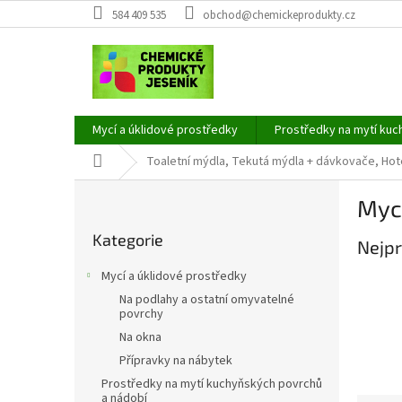
Přejít
584 409 535
obchod@chemickeprodukty.cz
na
obsah
Mycí a úklidové prostředky
Prostředky na mytí kuc
Domů
Toaletní mýdla, Tekutá mýdla + dávkovače, Hot
P
Mycí
o
Přeskočit
s
Kategorie
kategorie
Nejpr
t
r
Mycí a úklidové prostředky
a
Na podlahy a ostatní omyvatelné
n
povrchy
n
Na okna
í
Přípravky na nábytek
p
Prostředky na mytí kuchyňských povrchů
a
a nádobí