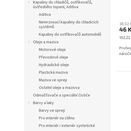
Kapaliny do chladičů, ostřikovačů,
ústředního topení, Aditiva
Aditiva
Nemrznoucí kapaliny do chladicích
38,02 
systémů
46 
Kapaliny do ostřikovačů automobilů
Měrná
102,22 
Oleje a maziva
cena:
Profes
Motorové oleje
nároč
Převodové oleje
Hydraulické oleje
Plastická maziva
Maziva ve spreji
Ostatní oleje a mazivva
Odmašťovače a speciální čističe
Barvy a laky
Barvy ve spreji
Pro interiér na stěnu
Pro interiér i exteriér syntetické