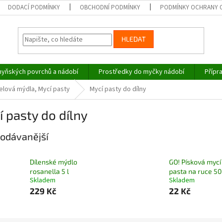
DODACÍ PODMÍNKY
OBCHODNÍ PODMÍNKY
PODMÍNKY OCHRANY 
HLEDAT
hyňských povrchů a nádobí
Prostředky do myčky nádobí
Přípr
elová mýdla, Mycí pasty
Mycí pasty do dílny
 pasty do dílny
odávanější
Dílenské mýdlo
GO! Písková mycí
rosanella 5 l
pasta na ruce 5
Skladem
Skladem
229 Kč
22 Kč