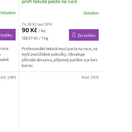
profi tekutá pasta na ruce
Skladem
Skladem
74,38 Kč bez DPH
90 Kč
/ ks
 košíku
Do košíku
Měrná
128,57 Kč / 1 kg
cena:
 ruce
Profesionální tekutá mycí pasta na ruce, na
h
mytí znečištěné pokožky. Obsahuje
radně
přírodní abraziva, příjemný parfém a je bez
barviv.
Kód:
1989
Kód:
2978