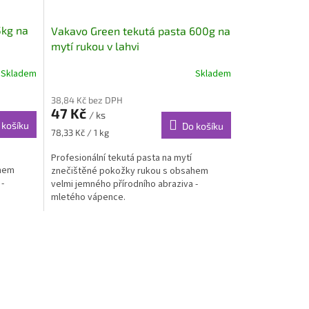
5kg na
Vakavo Green tekutá pasta 600g na
mytí rukou v lahvi
Skladem
Skladem
38,84 Kč bez DPH
47 Kč
/ ks
 košíku
Do košíku
Měrná
78,33 Kč / 1 kg
cena:
Profesionální tekutá pasta na mytí
ahem
znečištěné pokožky rukou s obsahem
-
velmi jemného přírodního abraziva -
mletého vápence.