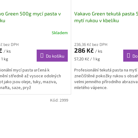
o Green 500g mycí pasta v
Vakavo Green tekutá pasta 
mku
mytí rukou v kbelíku
Skladem
Kč bez DPH
236,36 Kč bez DPH
Kč
286 Kč
/ ks
/ ks
Do košíku
Do
Měrná
 1 kg
57,20 Kč / 1 kg
cena:
ionální mycí pasta určená k
Profesionální tekutá pasta na mytí
nění středně až vysoce odolných
znečištěné pokožky rukou s obs
ot jako jsou oleje, tuky, maziva,
velmi jemného přírodního abraziva 
 nafta, saze, pryž
mletého vápence.
Kód:
2999