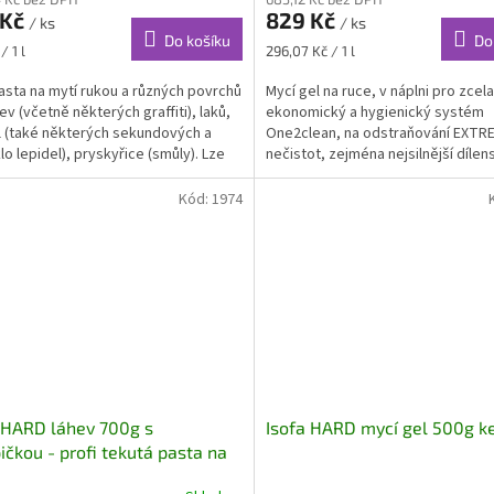
 Kč
829 Kč
/ ks
/ ks
Do košíku
Do
Měrná
/ 1 l
296,07 Kč / 1 l
cena:
asta na mytí rukou a různých povrchů
Mycí gel na ruce, v náplni pro zcela
ev (včetně některých graffiti), laků,
ekonomický a hygienický systém
l (také některých sekundových a
One2clean, na odstraňování EXTR
lo lepidel), pryskyřice (smůly). Lze
nečistot, zejména nejsilnější dílen
nit i některé typy lepidel po
špíny, maziv, gumy, gumoasfaltu, a
utí např.reklamního polepu.
mnoha dalších.
Kód:
1974
 HARD láhev 700g s
Isofa HARD mycí gel 500g k
čkou - profi tekutá pasta na