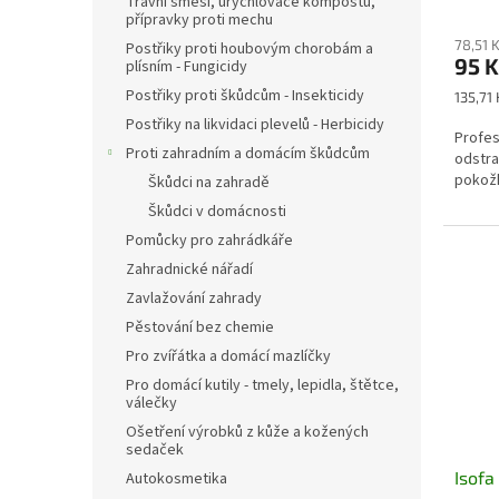
Travní směsi, urychlovače kompostu,
přípravky proti mechu
78,51 
Postřiky proti houbovým chorobám a
95 
plísním - Fungicidy
Postřiky proti škůdcům - Insekticidy
Měrná
135,71 
cena:
Postřiky na likvidaci plevelů - Herbicidy
Profes
Proti zahradním a domácím škůdcům
odstra
pokož
Škůdci na zahradě
Škůdci v domácnosti
Pomůcky pro zahrádkáře
Zahradnické nářadí
Zavlažování zahrady
Pěstování bez chemie
Pro zvířátka a domácí mazlíčky
Pro domácí kutily - tmely, lepidla, štětce,
válečky
Ošetření výrobků z kůže a kožených
sedaček
Isofa
Autokosmetika