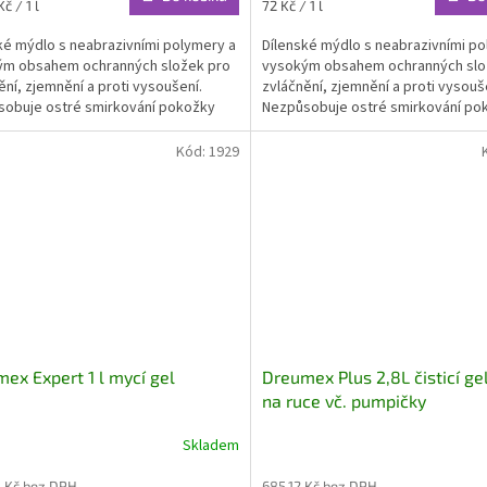
Měrná
č / 1 l
72 Kč / 1 l
cena:
ké mýdlo s neabrazivními polymery a
Dílenské mýdlo s neabrazivními po
ým obsahem ochranných složek pro
vysokým obsahem ochranných slo
ění, zjemnění a proti vysoušení.
zvláčnění, zjemnění a proti vysouš
obuje ostré smirkování pokožky
Nezpůsobuje ostré smirkování po
ěžné mycí pasty.
jako běžné mycí pasty.
Kód:
1929
ex Expert 1 l mycí gel
Dreumex Plus 2,8L čisticí gel
na ruce vč. pumpičky
Skladem
 Kč bez DPH
685,12 Kč bez DPH