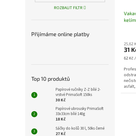
ROZBALIT FILTR
Vakav
kelí
Přijímáme online platby
25,62 
31 
Měrná
62 Kč /
cena:
Profes
odstra
Top 10 produktů
nečist
asfalt,
Papírové ručníky Z-Z bílé 2-
vrstvé PrimaSoft 150ks
30 Kč
Papírové ubrousky PrimaSoft
33x33cm bílé 140g
18 Kč
Sáčky do košů 30 l, 50ks černé
27 Kč