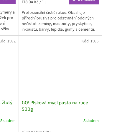
Měrná
178,04 Kč / 1 l
cena:
lymery a
Profesionální čistič rukou. Obsahuje
žek pro
přírodní brusiva pro odstranění odolných
ení.
nečistot: zeminy, mastnoty, pryskyřice,
kožky
inkoustu, barvy, lepidla, gumy a cementu.
Se svěží citrusovou vůní.
Kód:
1932
Kód:
1935
 žlutý
GO! Písková mycí pasta na ruce
500g
Skladem
Skladem
18,18 Kč bez DPH