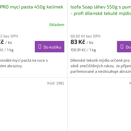
 PRO mycí pasta 450g kelímek
Isofa Soap láhev 550g s pu
- profi dílenské tekuté mýdl
Skladem
Kč bez DPH
68,60 Kč bez DPH
Kč
83 Kč
/ ks
/ ks
Do košíku
Do
Měrná
Kč / 1 kg
150,91 Kč / 1 kg
cena:
ionální mycí pasta na ruce s
Dílenské tekuté mýdlo určené pro 
ními abrazivy.
silně znečištěných rukou. Je příje
parfemované a neobsahuje abrazi
Kód:
2981