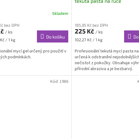
tekutá pasta na ruce
Skladem
Kč bez DPH
185,95 Kč bez DPH
Kč
225 Kč
/ ks
/ ks
Do košíku
Do
Měrná
Kč / 1 kg
102,27 Kč / 1 kg
cena:
ionální mycí gel určený pro použití v
Profesionální tekutá mycí pasta na
ných podmínkách.
určená k odstranění nejodolnějšíc
nečistot z pokožky. Obsahuje výh
přírodní abraziva a je bezbarvý.
Kód:
1986