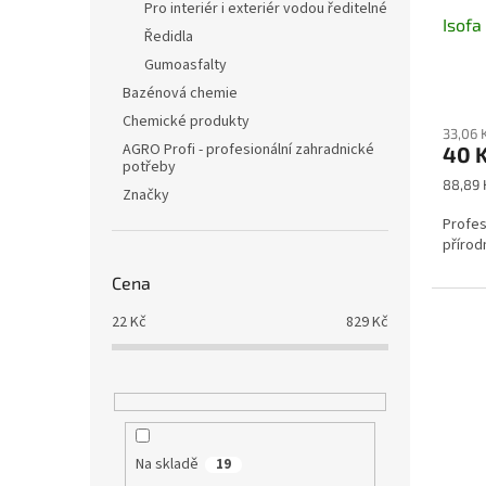
Pro interiér i exteriér vodou ředitelné
Isofa
Ředidla
Gumoasfalty
Bazénová chemie
Chemické produkty
33,06 
AGRO Profi - profesionální zahradnické
40 
potřeby
Měrná
88,89 
Značky
cena:
Profes
přírod
Cena
22
Kč
829
Kč
Na skladě
19