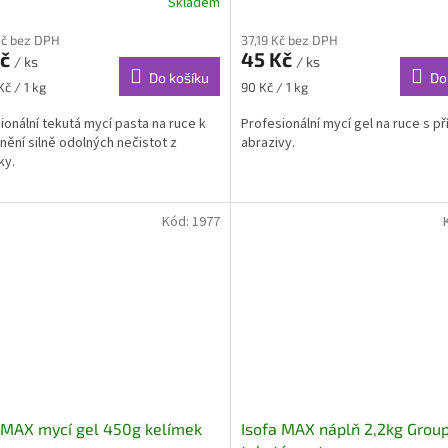
Skladem
Kč bez DPH
37,19 Kč bez DPH
Kč
45 Kč
/ ks
/ ks
Do košíku
Do
Měrná
Kč / 1 kg
90 Kč / 1 kg
cena:
ionální tekutá mycí pasta na ruce k
Profesionální mycí gel na ruce s př
nění silně odolných nečistot z
abrazivy.
ky.
Kód:
1977
 MAX mycí gel 450g kelímek
Isofa MAX náplň 2,2kg Group