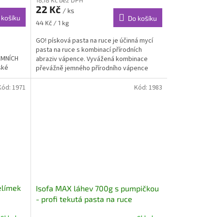
22 Kč
/ ks
 košíku
Do košíku
Měrná
44 Kč / 1 kg
cena:
GO! písková pasta na ruce je účinná mycí
pasta na ruce s kombinací přírodních
EMNÍCH
abraziv vápence. Vyvážená kombinace
ské
převážně jemného přírodního vápence
sfaltu a
zaručuje dobrou mycí schopnost a šetrnost
k pokožce. Glycerin příznivě působí na
Kód:
1971
Kód:
1983
pokožku rukou.
elímek
Isofa MAX láhev 700g s pumpičkou
- profi tekutá pasta na ruce