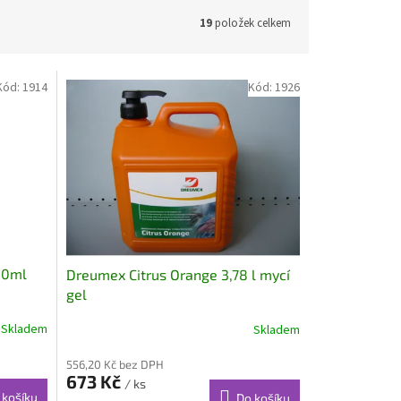
19
položek celkem
Kód:
1914
Kód:
1926
00ml
Dreumex Citrus Orange 3,78 l mycí
gel
Skladem
Skladem
556,20 Kč bez DPH
673 Kč
/ ks
 košíku
Do košíku