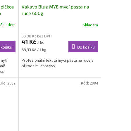
mpičkou
Vakavo Blue MYE mycí pasta na
o
ruce 600g
Skladem
Skladem
33,88 Kč bez DPH
41 Kč
/ ks
 košíku
Do košíku
Měrná
68,33 Kč / 1 kg
cena:
mytí
Profesionální tekutá mycí pasta na ruce s
mně
přírodními abrazivy.
va.
Kód:
2987
Kód:
2984