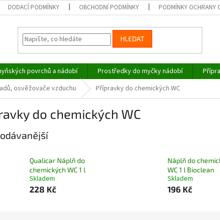
DODACÍ PODMÍNKY
OBCHODNÍ PODMÍNKY
PODMÍNKY OCHRANY 
HLEDAT
hyňských povrchů a nádobí
Prostředky do myčky nádobí
Přípr
odpadů, osvěžovače vzduchu
Přípravky do chemických WC
pravky do chemických WC
odávanější
Qualicar Náplň do
Náplň do chemic
chemických WC 1 l
WC 1 l Bioclean
Skladem
Skladem
228 Kč
196 Kč