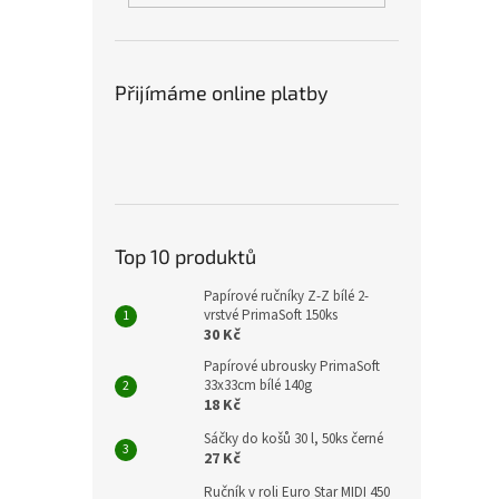
Přijímáme online platby
Top 10 produktů
Papírové ručníky Z-Z bílé 2-
vrstvé PrimaSoft 150ks
30 Kč
Papírové ubrousky PrimaSoft
33x33cm bílé 140g
18 Kč
Sáčky do košů 30 l, 50ks černé
27 Kč
Ručník v roli Euro Star MIDI 450