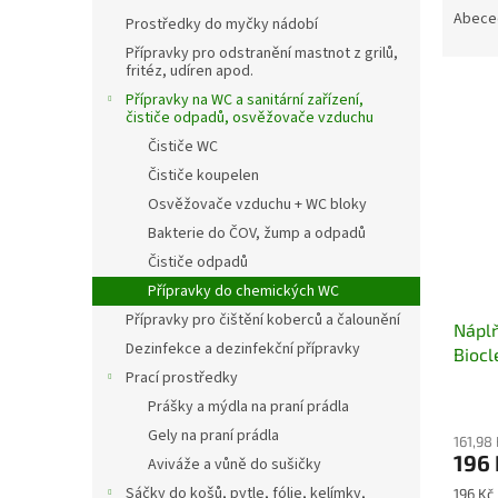
n
a
Abece
Prostředky do myčky nádobí
e
z
l
Přípravky pro odstranění mastnot z grilů,
e
fritéz, udíren apod.
V
n
Přípravky na WC a sanitární zařízení,
ý
í
čističe odpadů, osvěžovače vzduchu
p
p
Čističe WC
i
r
Čističe koupelen
s
o
Osvěžovače vzduchu + WC bloky
p
d
Bakterie do ČOV, žump a odpadů
r
u
o
k
Čističe odpadů
d
t
Přípravky do chemických WC
u
ů
Přípravky pro čištění koberců a čalounění
Náplň
k
Dezinfekce a dezinfekční přípravky
Biocl
t
Prací prostředky
ů
Prášky a mýdla na praní prádla
Gely na praní prádla
161,98
196
Aviváže a vůně do sušičky
Sáčky do košů, pytle, fólie, kelímky,
Měrná
196 Kč 