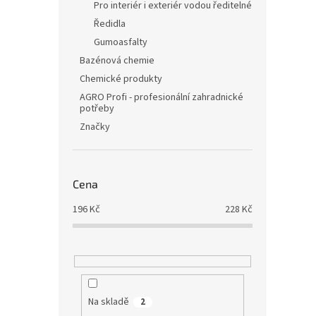
Pro interiér i exteriér vodou ředitelné
Ředidla
Gumoasfalty
Bazénová chemie
Chemické produkty
AGRO Profi - profesionální zahradnické
potřeby
Značky
Cena
196
Kč
228
Kč
Na skladě
2