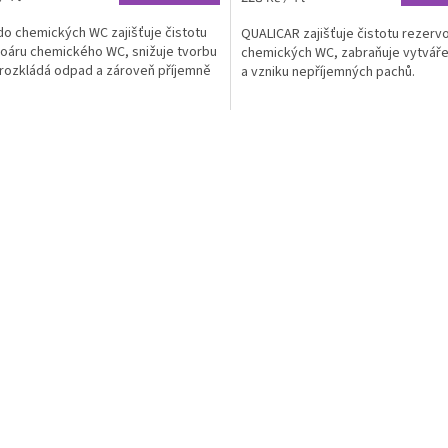
z
cena:
5
do chemických WC zajišťuje čistotu
QUALICAR zajišťuje čistotu rezerv
hvězdiček.
oáru chemického WC, snižuje tvorbu
chemických WC, zabraňuje vytváře
 rozkládá odpad a zároveň příjemně
a vzniku nepříjemných pachů.
O
v
l
á
d
a
c
í
p
r
v
k
y
v
ý
p
i