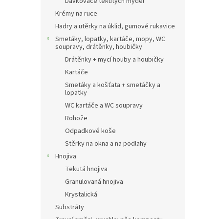
Dávkovače tekutých mýdel
Krémy na ruce
Hadry a utěrky na úklid, gumové rukavice
Smetáky, lopatky, kartáče, mopy, WC
soupravy, drátěnky, houbičky
Drátěnky + mycí houby a houbičky
Kartáče
Smetáky a košťata + smetáčky a
lopatky
WC kartáče a WC soupravy
Rohože
Odpadkové koše
Stěrky na okna a na podlahy
Hnojiva
Tekutá hnojiva
Granulovaná hnojiva
Krystalická
Substráty