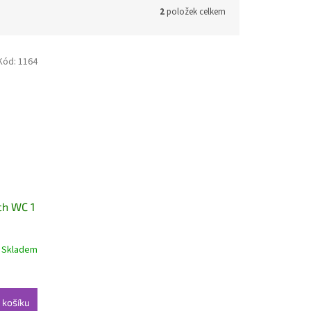
2
položek celkem
Kód:
1164
ch WC 1
Skladem
 košíku