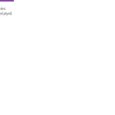
oáru
ní plynů