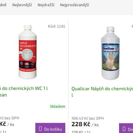
dně
Nejlevnější
Nejdražší
Nejprodávanější
Kód:
1161
 do chemických WC 1 l
Qualicar Náplň do chemický
ean
l
Skladem
Průměrné
hodnocení
 Kč bez DPH
188,43 Kč bez DPH
produktu
 Kč
228 Kč
je
/ ks
/ ks
Do košíku
Do
2,0
Měrná
/ 1 l
228 Kč / 1 l