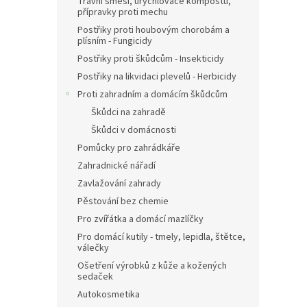
Travní směsi, urychlovače kompostu,
přípravky proti mechu
Postřiky proti houbovým chorobám a
plísním - Fungicidy
Postřiky proti škůdcům - Insekticidy
Postřiky na likvidaci plevelů - Herbicidy
Proti zahradním a domácím škůdcům
Škůdci na zahradě
Škůdci v domácnosti
Pomůcky pro zahrádkáře
Zahradnické nářadí
Zavlažování zahrady
Pěstování bez chemie
Pro zvířátka a domácí mazlíčky
Pro domácí kutily - tmely, lepidla, štětce,
válečky
Ošetření výrobků z kůže a kožených
sedaček
Autokosmetika