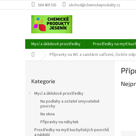
Přejít
584 409 535
obchod@chemickeprodukty.cz
na
obsah
Mycí a úklidové prostředky
Prostředky na mytí kuc
Domů
Přípravky na WC a sanitární zařízení, čističe 
P
Pří
o
Přeskočit
s
Kategorie
kategorie
Nejpr
t
r
Mycí a úklidové prostředky
a
Na podlahy a ostatní omyvatelné
n
povrchy
n
Na okna
í
Přípravky na nábytek
p
Prostředky na mytí kuchyňských povrchů
a
Ř
a nádobí