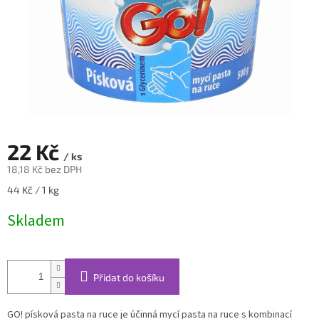
22 Kč
/ ks
18,18 Kč bez DPH
Měrná
44 Kč / 1 kg
cena:
Skladem
Přidat do košíku
GO! písková pasta na ruce je účinná mycí pasta na ruce s kombinací