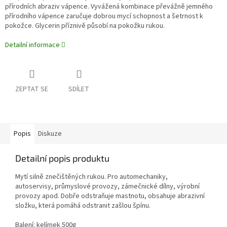
přírodních abraziv vápence. Vyvážená kombinace převážně jemného
přírodního vápence zaručuje dobrou mycí schopnost a šetrnost k
pokožce. Glycerin příznivě působí na pokožku rukou.
Detailní informace
ZEPTAT SE
SDÍLET
Popis
Diskuze
Detailní popis produktu
Mytí silně znečištěných rukou. Pro automechaniky,
autoservisy, průmyslové provozy, zámečnické dílny, výrobní
provozy apod. Dobře odstraňuje mastnotu, obsahuje abrazivní
složku, která pomáhá odstranit zašlou špínu.
Balení: kelímek 500g