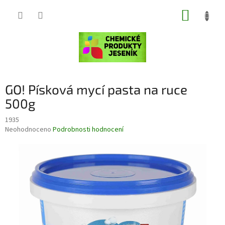
Přejít
NÁKUP
na
obsah
KOŠÍK
GO! Písková mycí pasta na ruce
500g
1935
Průměrné
Neohodnoceno
Podrobnosti hodnocení
hodnocení
produktu
je
0,0
z
5
hvězdiček.