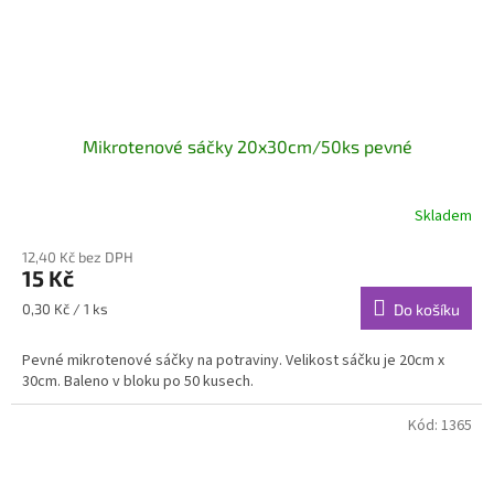
Mikrotenové sáčky 20x30cm/50ks pevné
Skladem
12,40 Kč bez DPH
15 Kč
Měrná
0,30 Kč / 1 ks
Do košíku
cena:
Pevné mikrotenové sáčky na potraviny. Velikost sáčku je 20cm x
30cm. Baleno v bloku po 50 kusech.
Kód:
1365