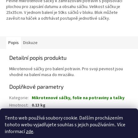
Pevné mikrotenové sáčky k zamražování potravin s popisovací
plochou pro zapsání datumu a obsahu sáčku. Velikost sáčku je
25x35cm. V jednom balení je 50ks sáčků v bloku. Blok můžete
zavěsit na háček a odtrhávat postupně jednotlivé sáčky.
Popis
Diskuze
Detailní popis produktu
Mikrotenové sáčky pro balení potravin. Pro svoji pevnost jsou
vhodné na balení masa do mrazáku.
Doplňkové parametry
Kategorie
:
Mikrotenové sáčky, folie na potraviny a tašky
Hmotnost
:
0.13 kg
EAN
:
8594030940310
Tento web používá soubory cookie. Dalším procházením
tohoto webu vyjadřujete souhlas s jejich používáním.. Více
Z
informací
zde
.
á