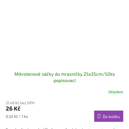
Mikrotenové sáčky do mrazničky 25x35cm/50ks
popisovací
Skladem
21,49 Kč bez DPH
26 Kč
Měrná
0,52 Kč / 1 ks
Do košíku
cena: