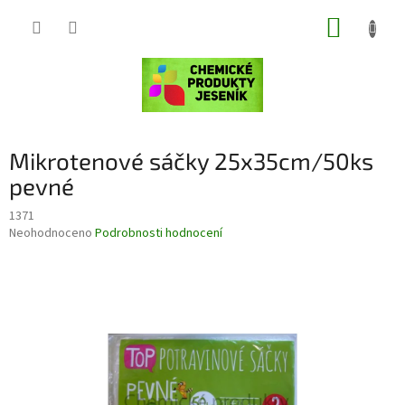
Přejít
NÁKUP
na
obsah
KOŠÍK
Mikrotenové sáčky 25x35cm/50ks
pevné
1371
Průměrné
Neohodnoceno
Podrobnosti hodnocení
hodnocení
produktu
je
0,0
z
5
hvězdiček.