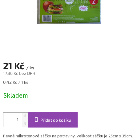
21 Kč
/ ks
17,36 Kč bez DPH
Měrná
0,42 Kč / 1 ks
cena:
Skladem
Přidat do košíku
Pevné mikrotenové sáčky na potraviny. velikost sáčku je 25cm x 35cm.