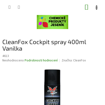
Přejít
NÁKUP
na
obsah
KOŠÍK
CleanFox Cockpit spray 400ml
Vanilka
4613
Průměrné
Neohodnoceno
Podrobnosti hodnocení
Značka:
CleanFox
hodnocení
produktu
je
0,0
z
5
hvězdiček.