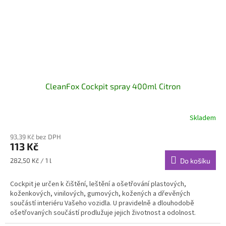
CleanFox Cockpit spray 400ml Citron
Skladem
93,39 Kč bez DPH
113 Kč
Měrná
282,50 Kč / 1 l
Do košíku
cena:
Cockpit je určen k čištění, leštění a ošetřování plastových,
koženkových, vinilových, gumových, kožených a dřevěných
součástí interiéru Vašeho vozidla. U pravidelně a dlouhodobě
ošetřovaných součástí prodlužuje jejich životnost a odolnost.