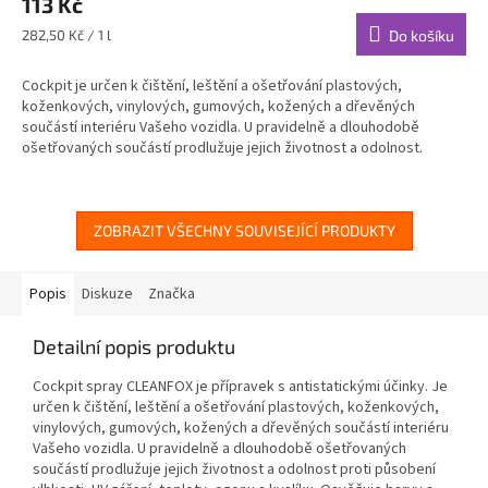
113 Kč
Měrná
282,50 Kč / 1 l
Do košíku
cena:
Cockpit je určen k čištění, leštění a ošetřování plastových,
koženkových, vinylových, gumových, kožených a dřevěných
součástí interiéru Vašeho vozidla. U pravidelně a dlouhodobě
ošetřovaných součástí prodlužuje jejich životnost a odolnost.
ZOBRAZIT VŠECHNY SOUVISEJÍCÍ PRODUKTY
Popis
Diskuze
Značka
Detailní popis produktu
Cockpit spray CLEANFOX je přípravek s antistatickými účinky. Je
určen k čištění, leštění a ošetřování plastových, koženkových,
vinylových, gumových, kožených a dřevěných součástí interiéru
Vašeho vozidla. U pravidelně a dlouhodobě ošetřovaných
součástí prodlužuje jejich životnost a odolnost proti působení