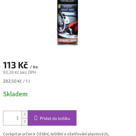
113 Kč
/ ks
93,39 Kč bez DPH
Měrná
282,50 Kč / 1 l
cena:
Skladem
Přidat do košíku
Cockpit je určen k čištění, leštění a ošetřování plastových,