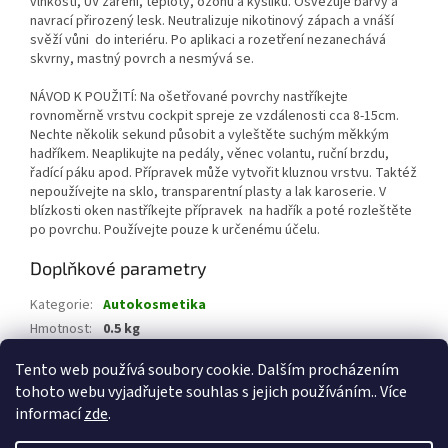
vlhkosti, UV záření, teploty, ozonu a kyslíku. Osvěžuje barvy a
navrací přirozený lesk. Neutralizuje nikotinový zápach a vnáší
svěží vůni do interiéru. Po aplikaci a rozetření nezanechává
skvrny, mastný povrch a nesmývá se.
NÁVOD K POUŽITÍ: Na ošetřované povrchy nastříkejte
rovnoměrně vrstvu cockpit spreje ze vzdálenosti cca 8-15cm.
Nechte několik sekund působit a vyleštěte suchým měkkým
hadříkem. Neaplikujte na pedály, věnec volantu, ruční brzdu,
řadící páku apod. Přípravek může vytvořit kluznou vrstvu. Taktéž
nepoužívejte na sklo, transparentní plasty a lak karoserie. V
blízkosti oken nastříkejte přípravek na hadřík a poté rozleštěte
po povrchu. Používejte pouze k určenému účelu.
Doplňkové parametry
Kategorie
:
Autokosmetika
Hmotnost
:
0.5 kg
EAN
:
8595589500215
Tento web používá soubory cookie. Dalším procházením
tohoto webu vyjadřujete souhlas s jejich používáním.. Více
Z
informací
zde
.
á