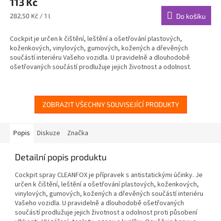
113 Kč
Měrná
282,50 Kč / 1 l
Do košíku
cena:
Cockpit je určen k čištění, leštění a ošetřování plastových,
koženkových, vinylových, gumových, kožených a dřevěných
součástí interiéru Vašeho vozidla. U pravidelně a dlouhodobě
ošetřovaných součástí prodlužuje jejich životnost a odolnost.
ZOBRAZIT VŠECHNY SOUVISEJÍCÍ PRODUKTY
Popis
Diskuze
Značka
Detailní popis produktu
Cockpit spray CLEANFOX je přípravek s antistatickými účinky. Je
určen k čištění, leštění a ošetřování plastových, koženkových,
vinylových, gumových, kožených a dřevěných součástí interiéru
Vašeho vozidla. U pravidelně a dlouhodobě ošetřovaných
součástí prodlužuje jejich životnost a odolnost proti působení