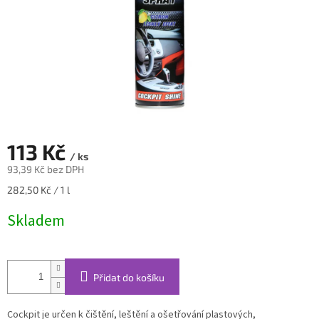
113 Kč
/ ks
93,39 Kč bez DPH
Měrná
282,50 Kč / 1 l
cena:
Skladem
Přidat do košíku
Cockpit je určen k čištění, leštění a ošetřování plastových,