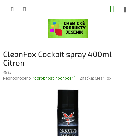
Přejít
NÁKUP
na
obsah
KOŠÍK
CleanFox Cockpit spray 400ml
Citron
4595
Průměrné
Neohodnoceno
Podrobnosti hodnocení
Značka:
CleanFox
hodnocení
produktu
je
0,0
z
5
hvězdiček.