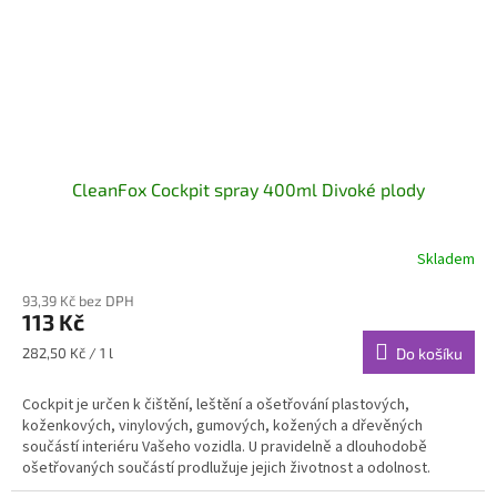
CleanFox Cockpit spray 400ml Divoké plody
Skladem
93,39 Kč bez DPH
113 Kč
Měrná
282,50 Kč / 1 l
Do košíku
cena:
Cockpit je určen k čištění, leštění a ošetřování plastových,
koženkových, vinylových, gumových, kožených a dřevěných
součástí interiéru Vašeho vozidla. U pravidelně a dlouhodobě
ošetřovaných součástí prodlužuje jejich životnost a odolnost.