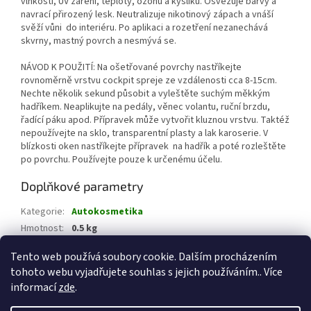
vlhkosti, UV záření, teploty, ozonu a kyslíku. Osvěžuje barvy a
navrací přirozený lesk. Neutralizuje nikotinový zápach a vnáší
svěží vůni do interiéru. Po aplikaci a rozetření nezanechává
skvrny, mastný povrch a nesmývá se.
NÁVOD K POUŽITÍ: Na ošetřované povrchy nastříkejte
rovnoměrně vrstvu cockpit spreje ze vzdálenosti cca 8-15cm.
Nechte několik sekund působit a vyleštěte suchým měkkým
hadříkem. Neaplikujte na pedály, věnec volantu, ruční brzdu,
řadící páku apod. Přípravek může vytvořit kluznou vrstvu. Taktéž
nepoužívejte na sklo, transparentní plasty a lak karoserie. V
blízkosti oken nastříkejte přípravek na hadřík a poté rozleštěte
po povrchu. Používejte pouze k určenému účelu.
Doplňkové parametry
Kategorie
:
Autokosmetika
Hmotnost
:
0.5 kg
EAN
:
8595589500208
Tento web používá soubory cookie. Dalším procházením
tohoto webu vyjadřujete souhlas s jejich používáním.. Více
Z
informací
zde
.
á