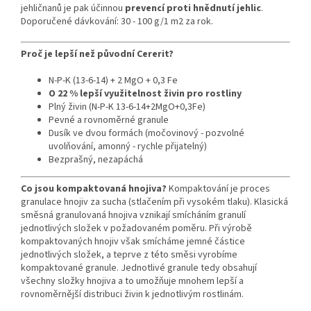
jehličnanů je pak účinnou
prevencí proti hnědnutí jehlic
.
Doporučené dávkování: 30 - 100 g/1 m2 za rok.
Proč je lepší než původní Cererit?
N-P-K (13-6-14) + 2 MgO + 0,3 Fe
O 22 % lepší využitelnost živin pro rostliny
Plný živin (N-P-K 13-6-14+2MgO+0,3Fe)
Pevné a rovnoměrné granule
Dusík ve dvou formách (močovinový - pozvolné
uvolňování, amonný - rychle přijatelný)
Bezprašný, nezapáchá
Co jsou kompaktovaná hnojiva?
Kompaktování je proces
granulace hnojiv za sucha (stlačením při vysokém tlaku). Klasická
směsná granulovaná hnojiva vznikají smícháním granulí
jednotlivých složek v požadovaném poměru. Při výrobě
kompaktovaných hnojiv však smícháme jemné částice
jednotlivých složek, a teprve z této směsi vyrobíme
kompaktované granule. Jednotlivé granule tedy obsahují
všechny složky hnojiva a to umožňuje mnohem lepší a
rovnoměrnější distribuci živin k jednotlivým rostlinám.