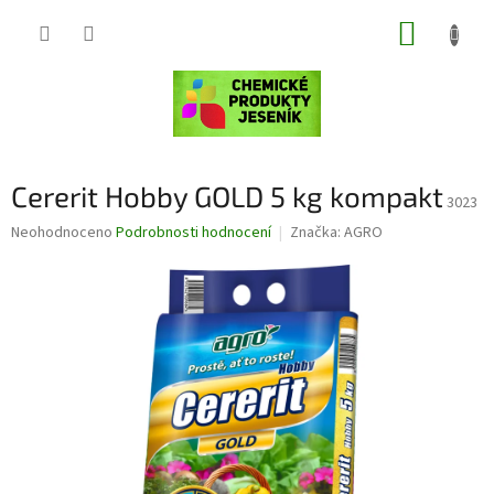
Přejít
NÁKUP
na
obsah
KOŠÍK
Cererit Hobby GOLD 5 kg kompakt
3023
Průměrné
Neohodnoceno
Podrobnosti hodnocení
Značka:
AGRO
hodnocení
produktu
je
0,0
z
5
hvězdiček.