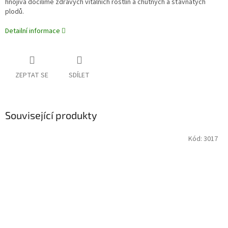
hnojiva docílíme zdravých vitálních rostlin a chutných a šťavnatých
plodů.
Detailní informace
ZEPTAT SE
SDÍLET
Související produkty
Kód:
3017