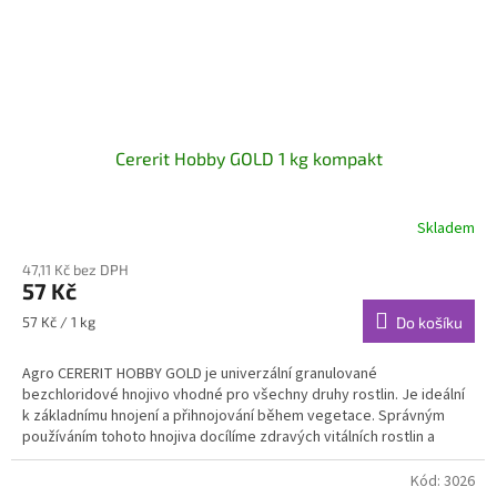
Cererit Hobby GOLD 1 kg kompakt
Skladem
47,11 Kč bez DPH
57 Kč
Měrná
57 Kč / 1 kg
Do košíku
cena:
Agro CERERIT HOBBY GOLD je univerzální granulované
bezchloridové hnojivo vhodné pro všechny druhy rostlin. Je ideální
k základnímu hnojení a přihnojování během vegetace. Správným
používáním tohoto hnojiva docílíme zdravých vitálních rostlin a
chutných a šťavnatých plodů.
Kód:
3026