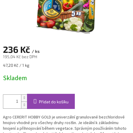
236 Kč
/ ks
195,04 Kč bez DPH
Měrná
47,20 Kč / 1 kg
cena:
Skladem
Přidat do košíku
Agro CERERIT HOBBY GOLD je univerzální granulované bezchloridové
hnojivo vhodné pro všechny druhy rostlin. Je ideální k základnímu
hnojení a přihnojování během vegetace. Správným používáním tohoto