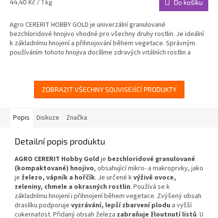
Měrná
44,40 Kč / 1 kg
Do košíku
cena:
Agro CERERIT HOBBY GOLD je univerzální granulované
bezchloridové hnojivo vhodné pro všechny druhy rostlin. Je ideální
k základnímu hnojení a přihnojování během vegetace. Správným
používáním tohoto hnojiva docílíme zdravých vitálních rostlin a
chutných a šťavnatých plodů.
ZOBRAZIT VŠECHNY SOUVISEJÍCÍ PRODUKTY
Popis
Diskuze
Značka
Detailní popis produktu
AGRO CERERIT Hobby Gold
je
bezchloridové granulované
(kompaktované) hnojivo
, obsahující mikro- a makroprvky, jako
je
železo, vápník a hořčík
. Je určené k
výživě ovoce,
zeleniny, chmele a okrasných rostlin
. Používá se k
základnímu hnojení i přihnojení během vegetace. Zvýšený obsah
draslíku podporuje
vyzrávání, lepší zbarvení plodu
a vyšší
cukernatost. Přidaný obsah železa
zabraňuje žloutnutí listů
. U