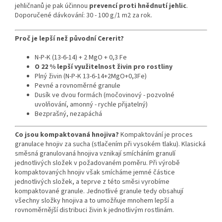
jehličnanů je pak účinnou
prevencí proti hnědnutí jehlic
.
Doporučené dávkování: 30 - 100 g/1 m2 za rok.
Proč je lepší než původní Cererit?
N-P-K (13-6-14) + 2 MgO + 0,3 Fe
O 22 % lepší využitelnost živin pro rostliny
Plný živin (N-P-K 13-6-14+2MgO+0,3Fe)
Pevné a rovnoměrné granule
Dusík ve dvou formách (močovinový - pozvolné
uvolňování, amonný - rychle přijatelný)
Bezprašný, nezapáchá
Co jsou kompaktovaná hnojiva?
Kompaktování je proces
granulace hnojiv za sucha (stlačením při vysokém tlaku). Klasická
směsná granulovaná hnojiva vznikají smícháním granulí
jednotlivých složek v požadovaném poměru. Při výrobě
kompaktovaných hnojiv však smícháme jemné částice
jednotlivých složek, a teprve z této směsi vyrobíme
kompaktované granule. Jednotlivé granule tedy obsahují
všechny složky hnojiva a to umožňuje mnohem lepší a
rovnoměrnější distribuci živin k jednotlivým rostlinám.