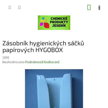
Přejít
NÁKUP
na
obsah
KOŠÍK
Zásobník hygienických sáčků
papírových HYGOBOX
1692
Průměrné
Neohodnoceno
Podrobnosti hodnocení
hodnocení
produktu
je
0,0
z
5
hvězdiček.