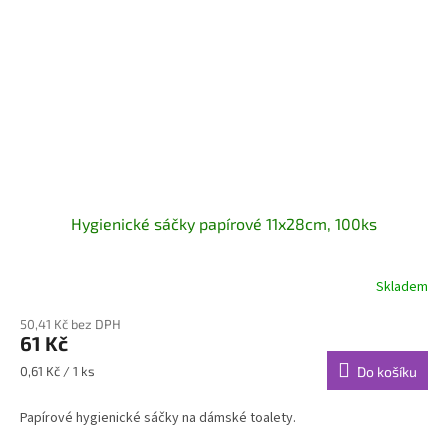
Hygienické sáčky papírové 11x28cm, 100ks
Skladem
50,41 Kč bez DPH
61 Kč
Měrná
0,61 Kč / 1 ks
Do košíku
cena:
Papírové hygienické sáčky na dámské toalety.