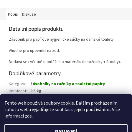
Popis
Diskuze
Detailní popis produktu
Zásobník pro papírové hygienické sáčky na dámské toalety.
Vhodné pro upevnění na zeď.
Dodává se i včetně montážního materiálu (hmoždinky + šrouby).
Doplňkové parametry
Kategorie
:
Zásobníky na ručníky a toaletní papíry
Hmotnost
:
0.3 kg
EAN
:
8020090012181
Tento web používá soubory cookie. Dalším procházením
tohoto webu vyjadřujete souhlas s jejich používáním.. Více
Z
informací
zde
.
á
Vytvořil Shoptet
p
Nastavení