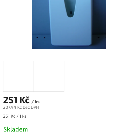
251 Kč
/ ks
207,44 Kč bez DPH
Měrná
251 Kč / 1 ks
cena:
Skladem