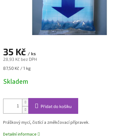
35 Kč
/ ks
28,93 Kč bez DPH
Měrná
87,50 Kč / 1 kg
cena:
Skladem
Přidat do košíku
Práškový mycí, čistící a změkčovací přípravek.
Detailní informace