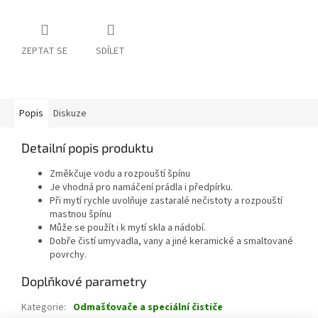
ZEPTAT SE
SDÍLET
Popis
Diskuze
Detailní popis produktu
Změkčuje vodu a rozpouští špínu
Je vhodná pro namáčení prádla i předpírku.
Při mytí rychle uvolňuje zastaralé nečistoty a rozpouští
mastnou špínu
Může se použít i k mytí skla a nádobí.
Dobře čistí umyvadla, vany a jiné keramické a smaltované
povrchy.
Doplňkové parametry
Kategorie
:
Odmašťovače a speciální čističe