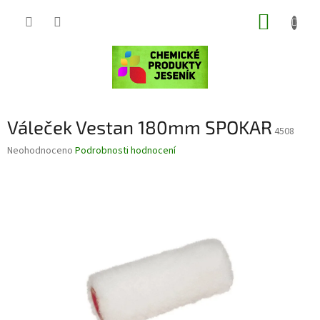
Přejít
NÁKUP
na
obsah
KOŠÍK
Váleček Vestan 180mm SPOKAR
4508
Průměrné
Neohodnoceno
Podrobnosti hodnocení
hodnocení
produktu
je
0,0
z
5
hvězdiček.