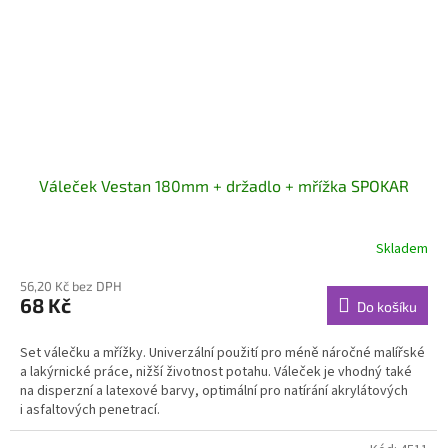
Váleček Vestan 180mm + držadlo + mřížka SPOKAR
Skladem
56,20 Kč bez DPH
68 Kč
Do košíku
Set válečku a mřížky. Univerzální použití pro méně náročné malířské
a lakýrnické práce, nižší životnost potahu. Váleček je vhodný také
na disperzní a latexové barvy, optimální pro natírání akrylátových
i asfaltových penetrací.