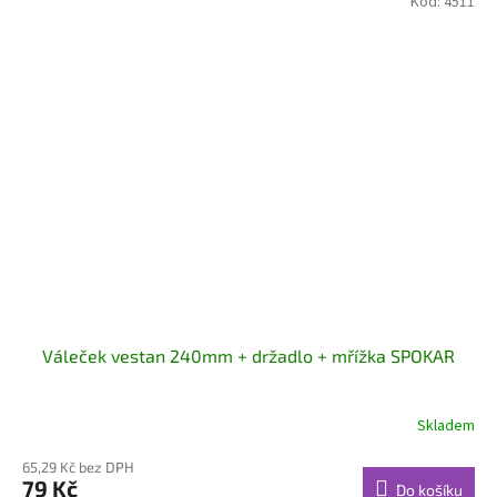
Kód:
4511
Váleček vestan 240mm + držadlo + mřížka SPOKAR
Skladem
65,29 Kč bez DPH
79 Kč
Do košíku