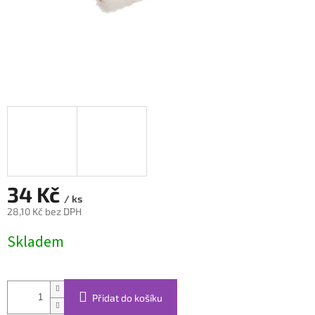
34 Kč
/ ks
28,10 Kč bez DPH
Měrná
Skladem
cena:
Přidat do košíku