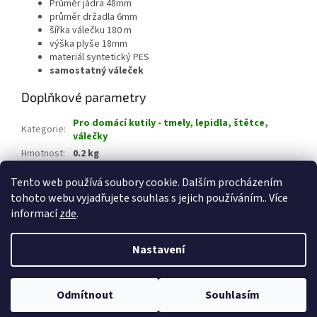
Průměr jádra 48mm
průměr držadla 6mm
šířka válečku 180 m
výška plyše 18mm
materiál syntetický PES
samostatný váleček
Doplňkové parametry
Pro domácí kutily - tmely, lepidla, štětce,
Kategorie
:
válečky
Hmotnost
:
0.2 kg
EAN
:
8593534640160
Tento web používá soubory cookie. Dalším procházením
tohoto webu vyjadřujete souhlas s jejich používáním.. Více
Z
informací
zde
.
á
Vytvořil Shoptet
p
Nastavení
a
t
Copyright 2026
CHEMICKÉ PRODUKTY Jeseník
. Všechna práva
í
Odmítnout
Souhlasím
vyhrazena.