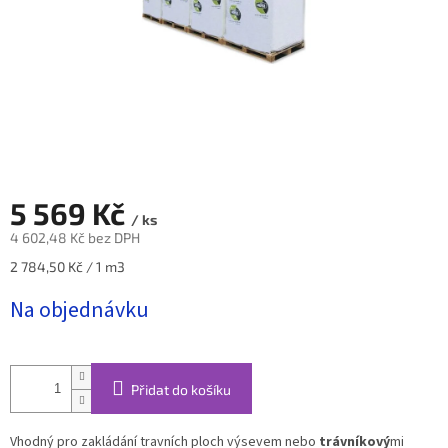
5 569 Kč
/ ks
4 602,48 Kč bez DPH
Měrná
2 784,50 Kč / 1 m3
cena:
Na objednávku
Přidat do košíku
Vhodný pro zakládání travních ploch výsevem nebo
trávníkový
mi