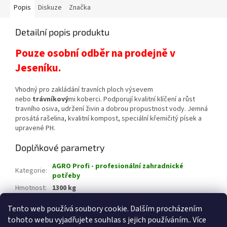
Popis
Diskuze
Značka
Detailní popis produktu
Pouze osobní odběr na prodejně v
Jeseníku.
Vhodný pro zakládání travních ploch výsevem
nebo
trávníkový
mi koberci. Podporují kvalitní klíčení a růst
travního osiva, udržení živin a dobrou propustnost vody. Jemná
prosátá rašelina, kvalitní kompost, speciální křemičitý písek a
upravené PH.
Doplňkové parametry
AGRO Profi - profesionální zahradnické
Kategorie
:
potřeby
Hmotnost
:
1300 kg
EAN
:
8599990100323
Tento web používá soubory cookie. Dalším procházením
tohoto webu vyjadřujete souhlas s jejich používáním.. Více