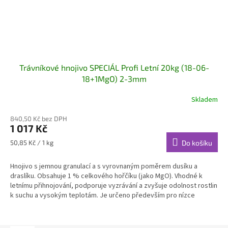
Trávníkové hnojivo SPECIÁL Profi Letní 20kg (18-06-
18+1MgO) 2-3mm
Skladem
840,50 Kč bez DPH
1 017 Kč
Měrná
50,85 Kč / 1 kg
Do košíku
cena:
Hnojivo s jemnou granulací a s vyrovnaným poměrem dusíku a
draslíku. Obsahuje 1 % celkového hořčíku (jako MgO). Vhodné k
letnímu přihnojování, podporuje vyzrávání a zvyšuje odolnost rostlin
k suchu a vysokým teplotám. Je určeno především pro nízce
sečené trávníky (sportoviště, hřiště, reprezentativní trávníky
apod.).