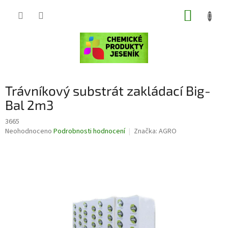
Přejít
NÁKUP
na
obsah
KOŠÍK
Trávníkový substrát zakládací Big-
Bal 2m3
3665
Průměrné
Neohodnoceno
Podrobnosti hodnocení
Značka:
AGRO
hodnocení
produktu
je
0,0
z
5
hvězdiček.