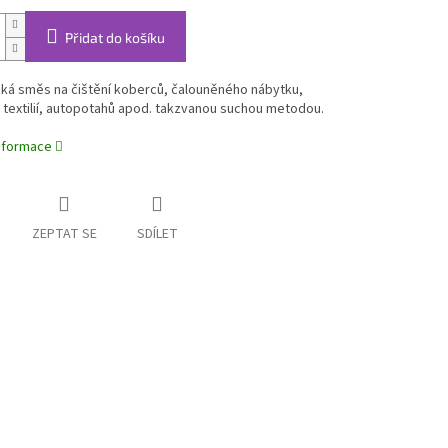
Přidat do košíku
hká směs na čištění koberců, čalouněného nábytku,
textilií, autopotahů apod. takzvanou suchou metodou.
informace
ZEPTAT SE
SDÍLET