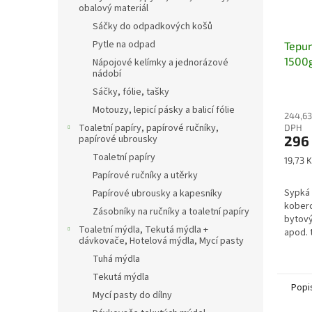
obalový materiál
Sáčky do odpadkových košů
Pytle na odpad
Tepur
1500
Nápojové kelímky a jednorázové
nádobí
Průmě
Sáčky, fólie, tašky
hodno
Motouzy, lepicí pásky a balicí fólie
244,63
produ
Toaletní papíry, papírové ručníky,
DPH
je
papírové ubrousky
296
2,8
Toaletní papíry
z
Měrná
19,73 K
5
cena:
Papírové ručníky a utěrky
hvězdi
Sypká 
Papírové ubrousky a kapesníky
koberc
Zásobníky na ručníky a toaletní papíry
bytový
Toaletní mýdla, Tekutá mýdla +
apod. 
dávkovače, Hotelová mýdla, Mycí pasty
metod
Tuhá mýdla
Tekutá mýdla
Popi
Mycí pasty do dílny