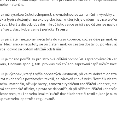
ěného materiálu.
pur
má vysokou čisticí schopnost, srovnatelnou se zahraničními výrobky z
ek a typů založených na ekologické bázi, u kterých je ovšem matrice tvoř
ózou, která z důvodu obsahu mikročástic velice práší a po čištění se navíc
raňuje z vlasu koberce než perličky
Tepuru
.
pur
při čištění nezapraví nečistoty do vlasu koberce, což se děje při mok
ění. Mechanické nečistoty se při čištění mokrou cestou dostanou po vlasu a
rce, odkud se potom obtížně odstraňují.
pur
je možno použít jak pro strojové čištění pomocí el. zapracovávacích ka
erk, Lindhaus apod..), tak i pro klasický způsob zapravení např. ručním kar
pur
je výrobek, který z výše popsaných vlastností, při velmi dobrém odstra
tot z koberců a potahových textilií, se zároveň chová velmi šetrně k vlast
ěnému materiálu, oživuje barvy, zamezuje rychlému znečištění koberce, mat
vá antistatické účinky, a proto se dá využít jak při běžném čištění koberců 
nostech, tak i na velmi kvalitní ručně tkané koberce či textilie, kde je nutn
tupovat velmi opatrně a regulovaně.