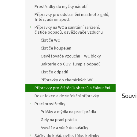
n
Prostředky do myčky nádobí
e
l
Přípravky pro odstranění mastnot z grilů,
fritéz, udíren apod.
Přípravky na WC a sanitární zařízení,
čističe odpadů, osvěžovače vzduchu
Čističe WC
Čističe koupelen
Osvěžovače vzduchu + WC bloky
Bakterie do ČOV, žump a odpadů
Čističe odpadů
Přípravky do chemických WC
Přípravky pro čištění koberců a čalounění
Souvi
Dezinfekce a dezinfekční přípravky
Prací prostředky
Prášky a mýdla na praní prádla
Gely na praní prádla
Aviváže a vůně do sušičky
Sáčky do košů, pytle, fólie, kelímky,