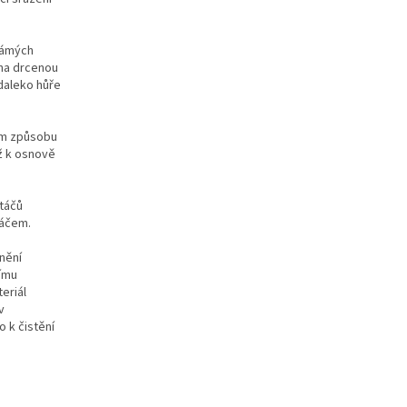
námých
ena drcenou
 daleko hůře
rém způsobu
ž k osnově
rtáčů
táčem.
nění
nímu
eriál
v
o k čistění