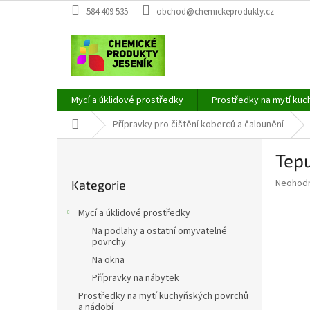
Přejít
584 409 535
obchod@chemickeprodukty.cz
na
obsah
Mycí a úklidové prostředky
Prostředky na mytí kuc
Domů
Přípravky pro čištění koberců a čalounění
P
Tepu
o
Přeskočit
s
Průměr
Neohod
Kategorie
kategorie
t
hodnoce
r
produkt
Mycí a úklidové prostředky
a
je
Na podlahy a ostatní omyvatelné
0,0
n
povrchy
z
n
Na okna
5
í
hvězdič
Přípravky na nábytek
p
Prostředky na mytí kuchyňských povrchů
a
a nádobí