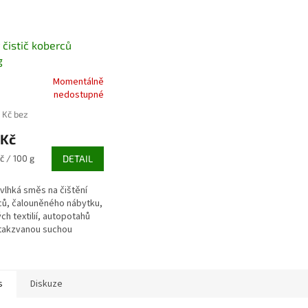
 čistič koberců
g
Momentálně
rné
nedostupné
cení
 Kč bez
ktu
 Kč
č / 100 g
DETAIL
ček.
vlhká směs na čištění
ů, čalouněného nábytku,
ch textilií, autopotahů
takzvanou suchou
ou.
s
Diskuze