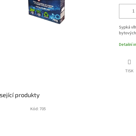
Sypká vl
bytových 
Detailní 
TISK
sející produkty
Kód:
705