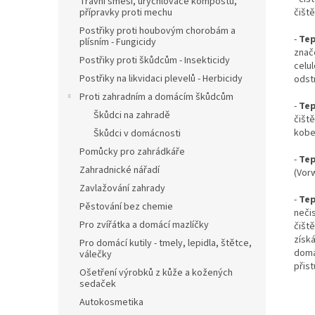
Travní směsi, urychlovače kompostu,
přípravky proti mechu
čišt
Postřiky proti houbovým chorobám a
-
Te
plísním - Fungicidy
znač
Postřiky proti škůdcům - Insekticidy
celul
Postřiky na likvidaci plevelů - Herbicidy
odst
Proti zahradním a domácím škůdcům
-
Te
Škůdci na zahradě
čišt
kobe
Škůdci v domácnosti
Pomůcky pro zahrádkáře
-
Te
Zahradnické nářadí
(Vorw
Zavlažování zahrady
-
Te
Pěstování bez chemie
nečis
Pro zvířátka a domácí mazlíčky
čišt
získá
Pro domácí kutily - tmely, lepidla, štětce,
domác
válečky
přis
Ošetření výrobků z kůže a kožených
sedaček
Autokosmetika