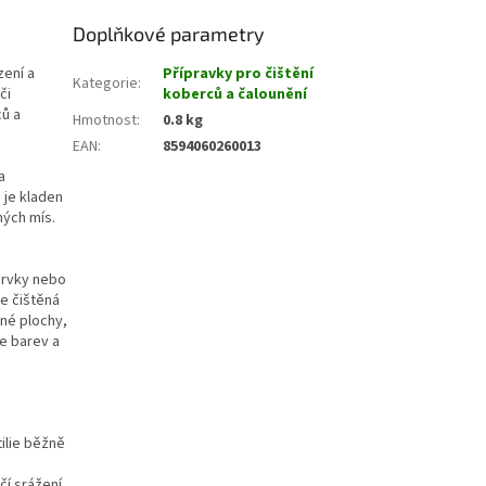
Doplňkové parametry
zení a
Přípravky pro čištění
Kategorie
:
či
koberců a čalounění
ců a
Hmotnost
:
0.8 kg
EAN
:
8594060260013
a
 je kladen
ných mís.
prvky nebo
e čištěná
ěné plochy,
e barev a
ilie běžně
í srážení