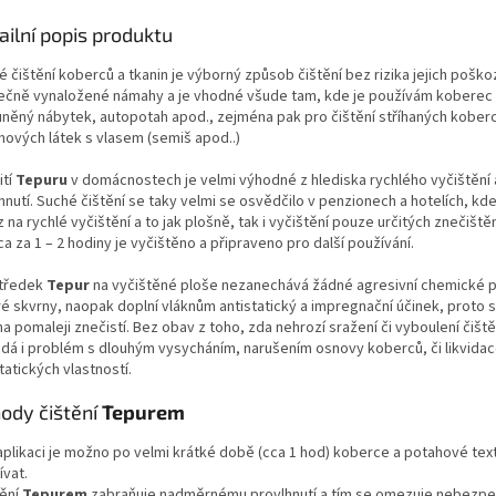
ailní popis produktu
 čištění koberců a tkanin je výborný způsob čištění bez rizika jejich poško
ečně vynaložené námahy a je vhodné všude tam, kde je používám koberec 
uněný nábytek, autopotah apod., zejména pak pro čištění stříhaných kober
hových látek s vlasem (semiš apod..)
tí
Tepuru
v domácnostech je velmi výhodné z hlediska rychlého vyčištění 
nutí. Suché čištění se taky velmi se osvědčilo v penzionech a hotelích, kde
 na rychlé vyčištění a to jak plošně, tak i vyčištění pouze určitých znečiště
ca za 1 – 2 hodiny je vyčištěno a připraveno pro další používání.
tředek
Tepur
na vyčištěné ploše nezanechává žádné agresivní chemické 
é skvrny, naopak doplní vláknům antistatický a impregnační účinek, proto s
a pomaleji znečistí. Bez obav z toho, zda nehrozí sražení či vyboulení čišt
dá i problém s dlouhým vysycháním, narušením osnovy koberců, či likvidac
tatických vlastností.
ody čištění
Tepurem
 aplikaci je možno po velmi krátké době (cca 1 hod) koberce a potahové text
ívat.
tění
Tepurem
zabraňuje nadměrnému provlhnutí a tím se omezuje nebezpeč