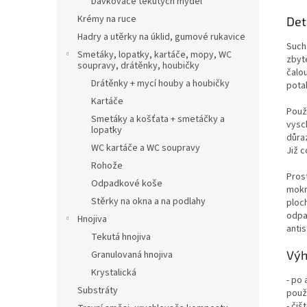
Dávkovače tekutých mýdel
Krémy na ruce
Det
Hadry a utěrky na úklid, gumové rukavice
Suché
Smetáky, lopatky, kartáče, mopy, WC
zbyt
soupravy, drátěnky, houbičky
čalo
Drátěnky + mycí houby a houbičky
pota
Kartáče
Použi
Smetáky a košťata + smetáčky a
vysch
lopatky
důraz
WC kartáče a WC soupravy
Již c
Rohože
Pros
Odpadkové koše
mokr
Stěrky na okna a na podlahy
ploch
odpa
Hnojiva
antis
Tekutá hnojiva
Výh
Granulovaná hnojiva
Krystalická
- po
Substráty
použ
- čiš