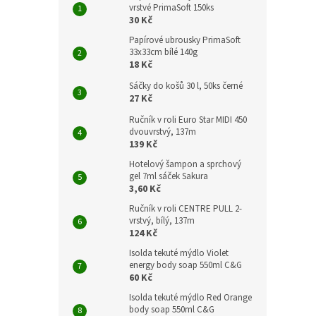
vrstvé PrimaSoft 150ks
30 Kč
Papírové ubrousky PrimaSoft
33x33cm bílé 140g
18 Kč
Sáčky do košů 30 l, 50ks černé
27 Kč
Ručník v roli Euro Star MIDI 450
dvouvrstvý, 137m
139 Kč
Hotelový šampon a sprchový
gel 7ml sáček Sakura
3,60 Kč
Ručník v roli CENTRE PULL 2-
vrstvý, bílý, 137m
124 Kč
Isolda tekuté mýdlo Violet
energy body soap 550ml C&G
60 Kč
Isolda tekuté mýdlo Red Orange
body soap 550ml C&G