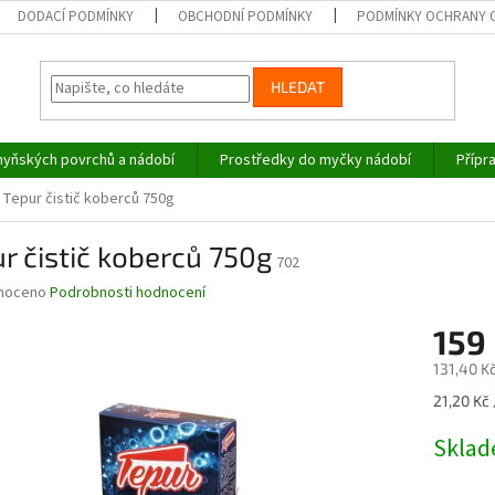
DODACÍ PODMÍNKY
OBCHODNÍ PODMÍNKY
PODMÍNKY OCHRANY 
HLEDAT
hyňských povrchů a nádobí
Prostředky do myčky nádobí
Přípr
Tepur čistič koberců 750g
r čistič koberců 750g
702
né
noceno
Podrobnosti hodnocení
ní
159
u
131,40 K
Měrná
21,20 Kč 
cena:
ek.
Skla