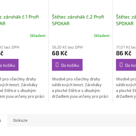
c zárohák č.1 Profi
Štětec zárohák č.2 Profi
Štětec zá
AR
SPOKAR
SPOKAR
Skladem
Skladem
Kč bez DPH
56,20 Kč bez DPH
71,07 Kč b
Kč
68 Kč
86 Kč
o košíku
Do košíku
Do ko
 pro všechny druhy
Vhodné pro všechny druhy
Vhodné pro
vých hmot. Zároháky
nátěrových hmot. Zároháky
nátěrových
hé štětce s dlouhým
a ploché štětce s dlouhým
a ploché š
em jsou určeny pro práci
držadlem jsou určeny pro práci
držadlem j
tně přístupných místech.
na špatně přístupných místech.
na špatně 
s
Diskuze