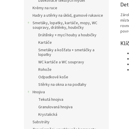
Dávkovače tekutých mýdel
Det
Krémy na ruce
Záro
Hadry a utěrky na úklid, gumové rukavice
míst
Smetáky, lopatky, kartáče, mopy, WC
rovn
soupravy, drátěnky, houbičky
povr
Drátěnky + mycí houby a houbičky
Klí
Kartáče
Smetáky a košťata + smetáčky a
lopatky
WC kartáče a WC soupravy
Rohože
Odpadkové koše
Stěrky na okna a na podlahy
Hnojiva
Tekutá hnojiva
Granulovaná hnojiva
Krystalická
Substráty