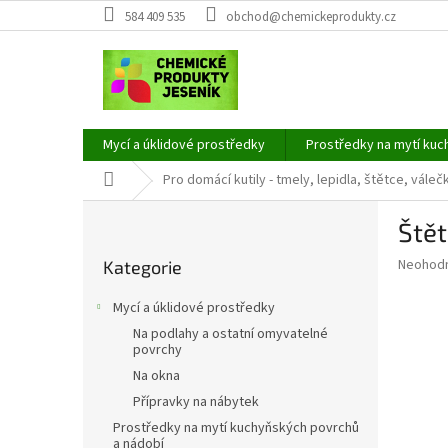
Přejít
584 409 535
obchod@chemickeprodukty.cz
na
obsah
Mycí a úklidové prostředky
Prostředky na mytí kuc
Domů
Pro domácí kutily - tmely, lepidla, štětce, váleč
P
Štět
o
Přeskočit
s
Průměr
Neohod
Kategorie
kategorie
t
hodnoce
r
produkt
Mycí a úklidové prostředky
a
je
Na podlahy a ostatní omyvatelné
0,0
n
povrchy
z
n
Na okna
5
í
hvězdič
Přípravky na nábytek
p
Prostředky na mytí kuchyňských povrchů
a
a nádobí