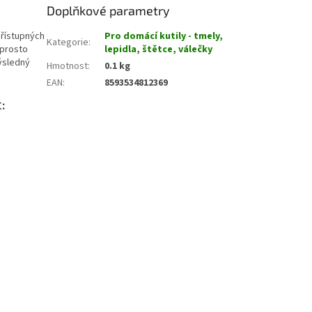
Doplňkové parametry
přístupných
Pro domácí kutily - tmely,
Kategorie
:
aprosto
lepidla, štětce, válečky
ýsledný
Hmotnost
:
0.1 kg
EAN
:
8593534812369
: