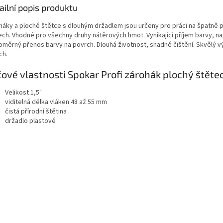
ailní popis produktu
háky a ploché štětce s dlouhým držadlem jsou určeny pro práci na špatně 
ech. Vhodné pro všechny druhy nátěrových hmot. Vynikající příjem barvy, n
oměrný přenos barvy na povrch. Dlouhá životnost, snadné čištění. Skvělý v
ch.
čové vlastnosti Spokar Profi zárohák plochý štětec
Velikost 1,5"
viditelná délka vláken 48 až 55 mm
čistá přírodní štětina
držadlo plastové