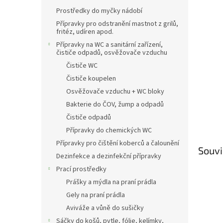
n
Prostředky do myčky nádobí
e
l
Přípravky pro odstranění mastnot z grilů,
fritéz, udíren apod.
Přípravky na WC a sanitární zařízení,
čističe odpadů, osvěžovače vzduchu
Čističe WC
Čističe koupelen
Osvěžovače vzduchu + WC bloky
Bakterie do ČOV, žump a odpadů
Čističe odpadů
Přípravky do chemických WC
Přípravky pro čištění koberců a čalounění
Souvi
Dezinfekce a dezinfekční přípravky
Prací prostředky
Prášky a mýdla na praní prádla
Gely na praní prádla
Aviváže a vůně do sušičky
Sáčky do košů, pytle, fólie, kelímky,