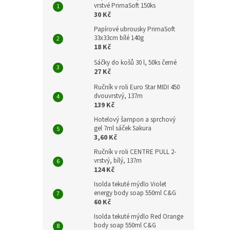
vrstvé PrimaSoft 150ks
30 Kč
Papírové ubrousky PrimaSoft
33x33cm bílé 140g
18 Kč
Sáčky do košů 30 l, 50ks černé
27 Kč
Ručník v roli Euro Star MIDI 450
dvouvrstvý, 137m
139 Kč
Hotelový šampon a sprchový
gel 7ml sáček Sakura
3,60 Kč
Ručník v roli CENTRE PULL 2-
vrstvý, bílý, 137m
124 Kč
Isolda tekuté mýdlo Violet
energy body soap 550ml C&G
60 Kč
Isolda tekuté mýdlo Red Orange
body soap 550ml C&G