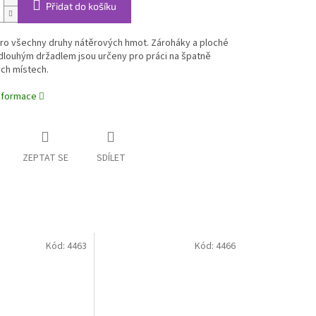
Přidat do košíku
ro všechny druhy nátěrových hmot. Zároháky a ploché
dlouhým držadlem jsou určeny pro práci na špatně
ch místech.
informace
ZEPTAT SE
SDÍLET
Kód:
4463
Kód:
4466