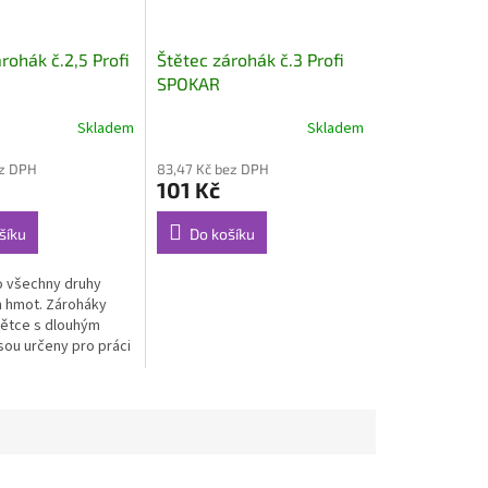
rohák č.2,5 Profi
Štětec zárohák č.3 Profi
SPOKAR
Skladem
Skladem
ez DPH
83,47 Kč bez DPH
101 Kč
šíku
Do košíku
 všechny druhy
 hmot. Zároháky
tětce s dlouhým
sou určeny pro práci
přístupných místech.