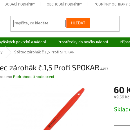
DODACÍ PODMÍNKY
OBCHODNÍ PODMÍNKY
PODMÍNKY OCHRANY 
HLEDAT
hyňských povrchů a nádobí
Prostředky do myčky nádobí
Přípr
ky
Štětec zárohák č.1,5 Profi SPOKAR
ec zárohák č.1,5 Profi SPOKAR
4457
né
noceno
Podrobnosti hodnocení
ní
60 
u
49,59 Kč
Měrná
Skla
cena:
ek.