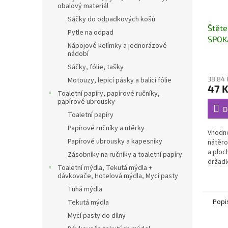
obalový materiál
Sáčky do odpadkových košů
Štěte
Pytle na odpad
SPOK
Nápojové kelímky a jednorázové
nádobí
Sáčky, fólie, tašky
38,84 
Motouzy, lepicí pásky a balicí fólie
47 
Toaletní papíry, papírové ručníky,
papírové ubrousky
D
Toaletní papíry
Papírové ručníky a utěrky
Vhodné
Papírové ubrousky a kapesníky
nátěro
a ploc
Zásobníky na ručníky a toaletní papíry
držadl
Toaletní mýdla, Tekutá mýdla +
na špa
dávkovače, Hotelová mýdla, Mycí pasty
Tuhá mýdla
Popi
Tekutá mýdla
Mycí pasty do dílny