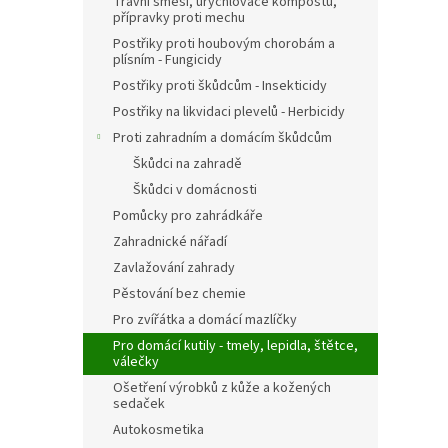
Travní směsi, urychlovače kompostu,
přípravky proti mechu
Postřiky proti houbovým chorobám a
plísním - Fungicidy
Postřiky proti škůdcům - Insekticidy
Postřiky na likvidaci plevelů - Herbicidy
Proti zahradním a domácím škůdcům
Škůdci na zahradě
Škůdci v domácnosti
Pomůcky pro zahrádkáře
Zahradnické nářadí
Zavlažování zahrady
Pěstování bez chemie
Pro zvířátka a domácí mazlíčky
Pro domácí kutily - tmely, lepidla, štětce,
válečky
Ošetření výrobků z kůže a kožených
sedaček
Autokosmetika