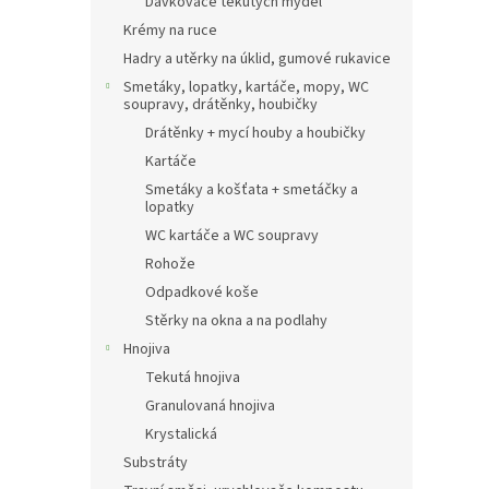
Dávkovače tekutých mýdel
Krémy na ruce
Hadry a utěrky na úklid, gumové rukavice
Smetáky, lopatky, kartáče, mopy, WC
soupravy, drátěnky, houbičky
Drátěnky + mycí houby a houbičky
Kartáče
Smetáky a košťata + smetáčky a
lopatky
WC kartáče a WC soupravy
Rohože
Odpadkové koše
Stěrky na okna a na podlahy
Hnojiva
Tekutá hnojiva
Granulovaná hnojiva
Krystalická
Substráty