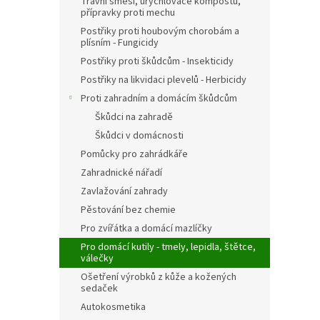
Travní směsi, urychlovače kompostu,
přípravky proti mechu
Postřiky proti houbovým chorobám a
plísním - Fungicidy
Postřiky proti škůdcům - Insekticidy
Postřiky na likvidaci plevelů - Herbicidy
Proti zahradním a domácím škůdcům
Škůdci na zahradě
Škůdci v domácnosti
Pomůcky pro zahrádkáře
Zahradnické nářadí
Zavlažování zahrady
Pěstování bez chemie
Pro zvířátka a domácí mazlíčky
Pro domácí kutily - tmely, lepidla, štětce,
válečky
Ošetření výrobků z kůže a kožených
sedaček
Autokosmetika