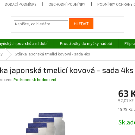
DODACÍ PODMÍNKY
OBCHODNÍ PODMÍNKY
PODMÍNKY OCHRANY 
HLEDAT
hyňských povrchů a nádobí
Prostředky do myčky nádobí
Přípr
ky
Stěrka japonská tmelicí kovová - sada 4ks
ka japonská tmelicí kovová - sada 4ks
né
noceno
Podrobnosti hodnocení
ní
63 
u
52,07 Kč
Měrná
15,75 Kč 
cena:
ek.
Skla