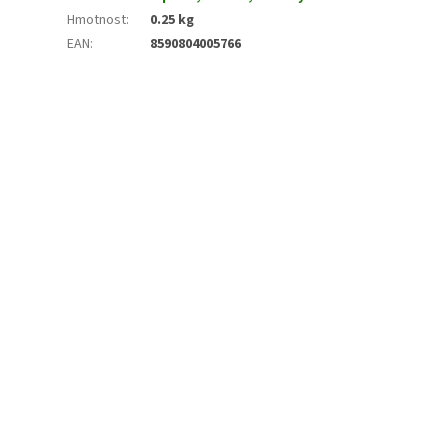
Hmotnost
:
0.25 kg
EAN
:
8590804005766