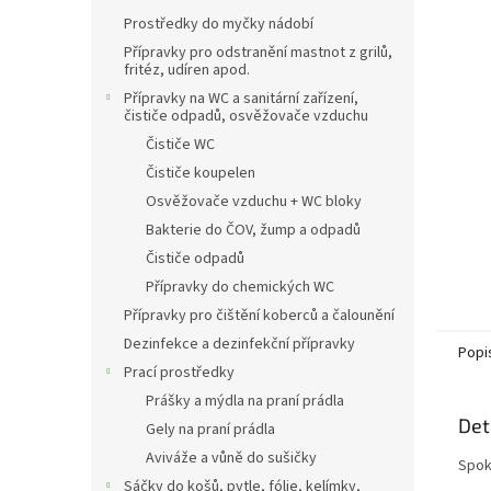
n
Prostředky do myčky nádobí
e
l
Přípravky pro odstranění mastnot z grilů,
fritéz, udíren apod.
Přípravky na WC a sanitární zařízení,
čističe odpadů, osvěžovače vzduchu
Čističe WC
Čističe koupelen
Osvěžovače vzduchu + WC bloky
Bakterie do ČOV, žump a odpadů
Čističe odpadů
Přípravky do chemických WC
Přípravky pro čištění koberců a čalounění
Dezinfekce a dezinfekční přípravky
Popi
Prací prostředky
Prášky a mýdla na praní prádla
Det
Gely na praní prádla
Aviváže a vůně do sušičky
Spok
Sáčky do košů, pytle, fólie, kelímky,