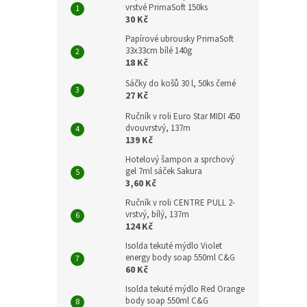
vrstvé PrimaSoft 150ks
30 Kč
Papírové ubrousky PrimaSoft
33x33cm bílé 140g
18 Kč
Sáčky do košů 30 l, 50ks černé
27 Kč
Ručník v roli Euro Star MIDI 450
dvouvrstvý, 137m
139 Kč
Hotelový šampon a sprchový
gel 7ml sáček Sakura
3,60 Kč
Ručník v roli CENTRE PULL 2-
vrstvý, bílý, 137m
124 Kč
Isolda tekuté mýdlo Violet
energy body soap 550ml C&G
60 Kč
Isolda tekuté mýdlo Red Orange
body soap 550ml C&G