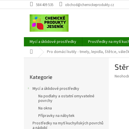
Přejít
584 409 535
obchod@chemickeprodukty.cz
na
obsah
Mycí a úklidové prostředky
Prostředky na mytí kuc
Domů
Pro domácí kutily - tmely, lepidla, štětce, váleč
P
Stěr
o
Přeskočit
s
Průměr
Neohod
Kategorie
kategorie
t
hodnoce
r
produkt
Mycí a úklidové prostředky
a
je
Na podlahy a ostatní omyvatelné
0,0
n
povrchy
z
n
Na okna
5
í
hvězdič
Přípravky na nábytek
p
Prostředky na mytí kuchyňských povrchů
a
a nádobí