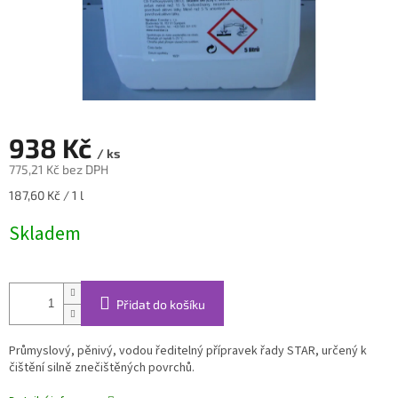
938 Kč
/ ks
775,21 Kč bez DPH
Měrná
187,60 Kč / 1 l
cena:
Skladem
Přidat do košíku
Průmyslový, pěnivý, vodou ředitelný přípravek řady STAR, určený k
čištění silně znečištěných povrchů.