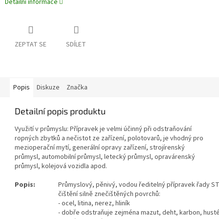
Detailní informace
ZEPTAT SE
SDÍLET
Popis
Diskuze
Značka
Detailní popis produktu
Využití v průmyslu: Přípravek je velmi účinný při odstraňování
ropných zbytků a nečistot ze zařízení, polotovarů, je vhodný pro
mezioperační mytí, generální opravy zařízení, strojírenský
průmysl, automobilní průmysl, letecký průmysl, opravárenský
průmysl, kolejová vozidla apod.
Popis:
Průmyslový, pěnivý, vodou ředitelný přípravek řady ST
čištění silně znečištěných povrchů:
- ocel, litina, nerez, hliník
- dobře odstraňuje zejména mazut, deht, karbon, husté