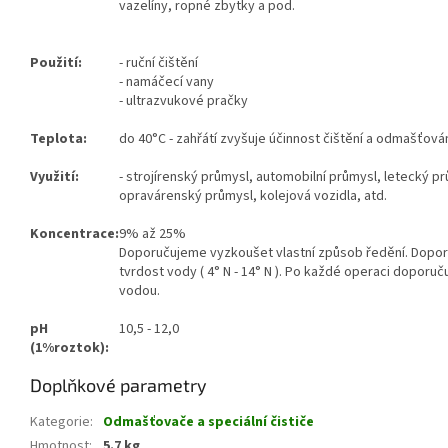
vazelíny, ropné zbytky a pod.
Použití:
- ruční čištění
- namáčecí vany
- ultrazvukové pračky
Teplota:
do 40°C - zahřátí zvyšuje účinnost čištění a odmašťován
Využití:
- strojírenský průmysl, automobilní průmysl, letecký p
opravárenský průmysl, kolejová vozidla, atd.
Koncentrace:
9% až 25%
Doporučujeme vyzkoušet vlastní způsob ředění. Dopo
tvrdost vody ( 4° N - 14° N ). Po každé operaci doporu
vodou.
pH
10,5 - 12,0
(1%roztok):
Doplňkové parametry
Kategorie
:
Odmašťovače a speciální čističe
Hmotnost
:
5.7 kg