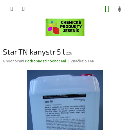
Přejít
NÁKUP
na
obsah
KOŠÍK
Star TN kanystr 5 l
226
Průměrné
6 hodnocení
Podrobnosti hodnocení
Značka:
STAR
hodnocení
produktu
je
4,2
z
5
hvězdiček.