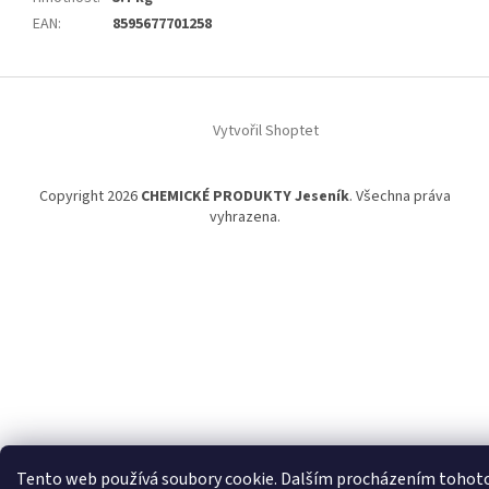
EAN
:
8595677701258
Z
á
Vytvořil Shoptet
p
a
t
Copyright 2026
CHEMICKÉ PRODUKTY Jeseník
. Všechna práva
í
vyhrazena.
Tento web používá soubory cookie. Dalším procházením tohot