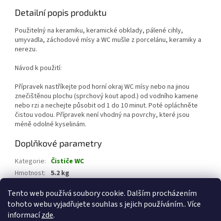
Detailní popis produktu
Použitelný na keramiku, keramické obklady, pálené cihly,
umyvadla, záchodové mísy a WC mušle z porcelánu, keramiky a
nerezu.
Návod k použití:
Přípravek nastříkejte pod horní okraj WC mísy nebo na jinou
znečištěnou plochu (sprchový kout apod.) od vodního kamene
nebo rzi a nechejte působit od 1 do 10 minut. Poté opláchněte
čistou vodou. Přípravek není vhodný na povrchy, které jsou
méně odolné kyselinám.
Doplňkové parametry
Kategorie
:
Čističe WC
Hmotnost
:
5.2 kg
EAN
:
8594008595627
Tento web používá soubory cookie. Dalším procházením
tohoto webu vyjadřujete souhlas s jejich používáním.. Více
Z
informací
zde
.