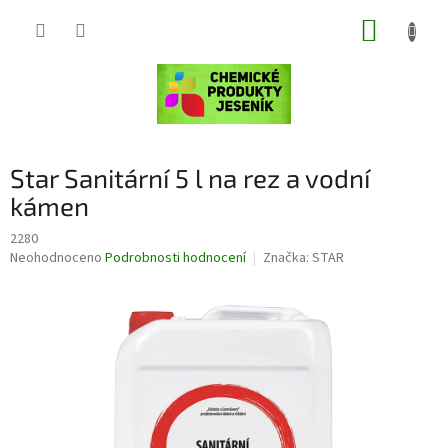
Přejít
NÁKUP
na
obsah
KOŠÍK
Star Sanitární 5 l na rez a vodní
kámen
2280
Průměrné
Neohodnoceno
Podrobnosti hodnocení
Značka:
STAR
hodnocení
produktu
je
0,0
z
5
hvězdiček.