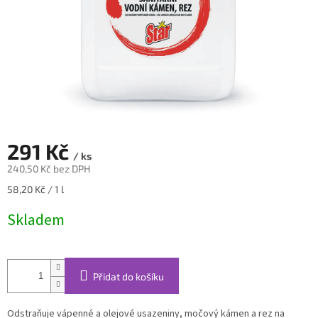
291 Kč
/ ks
240,50 Kč bez DPH
Měrná
58,20 Kč / 1 l
cena:
Skladem
Přidat do košíku
Odstraňuje vápenné a olejové usazeniny, močový kámen a rez na