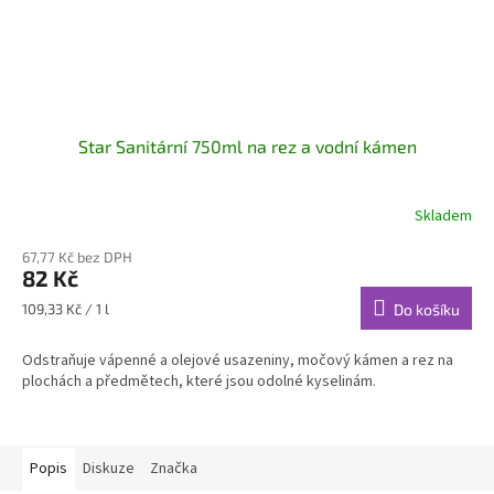
Star Sanitární 750ml na rez a vodní kámen
Skladem
67,77 Kč bez DPH
82 Kč
Měrná
109,33 Kč / 1 l
Do košíku
cena:
Odstraňuje vápenné a olejové usazeniny, močový kámen a rez na
plochách a předmětech, které jsou odolné kyselinám.
Popis
Diskuze
Značka