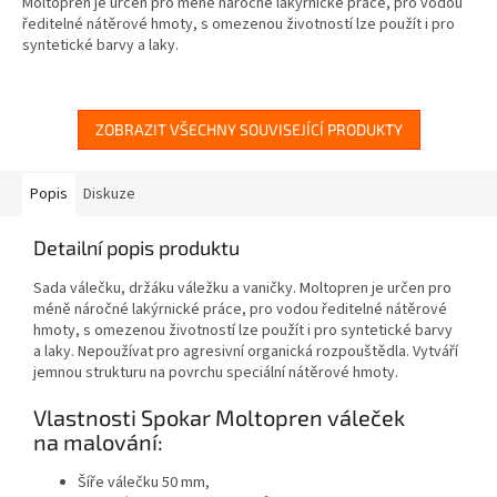
Moltopren je určen pro méně náročné lakýrnické práce, pro vodou
ředitelné nátěrové hmoty, s omezenou životností lze použít i pro
syntetické barvy a laky.
ZOBRAZIT VŠECHNY SOUVISEJÍCÍ PRODUKTY
Popis
Diskuze
Detailní popis produktu
Sada válečku, držáku váležku a vaničky. Moltopren je určen pro
méně náročné lakýrnické práce, pro vodou ředitelné nátěrové
hmoty, s omezenou životností lze použít i pro syntetické barvy
a laky. Nepoužívat pro agresivní organická rozpouštědla. Vytváří
jemnou strukturu na povrchu speciální nátěrové hmoty.
Vlastnosti Spokar Moltopren váleček
na malování:
Šíře válečku 50 mm,