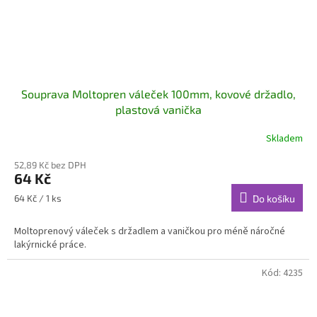
Souprava Moltopren váleček 100mm, kovové držadlo,
plastová vanička
Skladem
52,89 Kč bez DPH
64 Kč
Měrná
64 Kč / 1 ks
Do košíku
cena:
Moltoprenový váleček s držadlem a vaničkou pro méně náročné
lakýrnické práce.
Kód:
4235