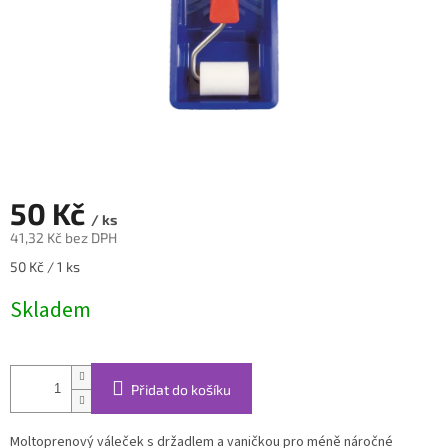
50 Kč
/ ks
41,32 Kč bez DPH
Měrná
50 Kč / 1 ks
cena:
Skladem
Přidat do košíku
Moltoprenový váleček s držadlem a vaničkou pro méně náročné