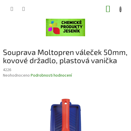
Přejít
NÁKUP
na
obsah
KOŠÍK
Souprava Moltopren váleček 50mm,
kovové držadlo, plastová vanička
4226
Průměrné
Neohodnoceno
Podrobnosti hodnocení
hodnocení
produktu
je
0,0
z
5
hvězdiček.