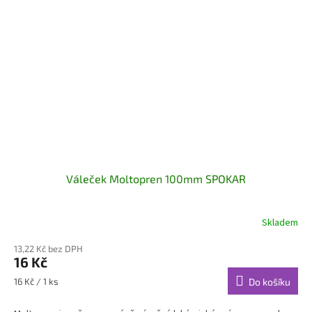
Váleček Moltopren 100mm SPOKAR
Skladem
13,22 Kč bez DPH
16 Kč
Měrná
16 Kč / 1 ks
Do košíku
cena: