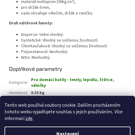
materiál moltopren (30kg/m³),
pro držák 6 mm,
sada obsahuje váleček, držák a vaničku.
Druh nátěrové hmoty:
Disperze: Velmi vhodný.
Syntetické: Vhodný se sníženou životností.
Chlorkaučukové: Vhodný se sníženou životností.
Polyuretanové: Nevhodný.
Nitro: Nevhodný.
Doplňkové parametry
Pro domácí kutily - tmely, lepidla, štětce,
Kategorie
:
válečky
Hmotnost
:
0.35 kg
EAN
:
8593534672062
Tento web používá soubory cookie. Dalším procházením
tohoto webu vyjadřujete souhlas s jejich používáním.. Více
Z
informací
zde
.
á
Vytvořil Shoptet
p
Nastavení