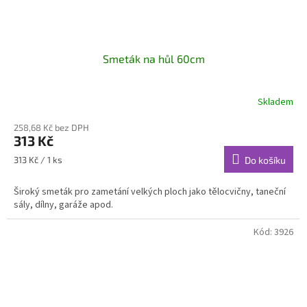
Smeták na hůl 60cm
Skladem
258,68 Kč bez DPH
313 Kč
Měrná
313 Kč / 1 ks
Do košíku
cena:
Široký smeták pro zametání velkých ploch jako tělocvičny, taneční
sály, dílny, garáže apod.
Kód:
3926