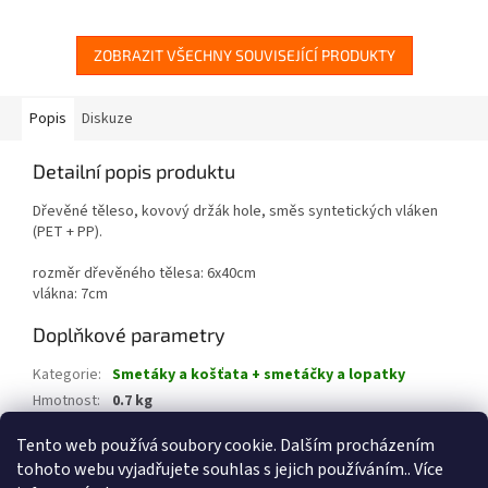
ZOBRAZIT VŠECHNY SOUVISEJÍCÍ PRODUKTY
Popis
Diskuze
Detailní popis produktu
Dřevěné těleso, kovový držák hole, směs syntetických vláken
(PET + PP).
rozměr dřevěného tělesa: 6x40cm
vlákna: 7cm
Doplňkové parametry
Kategorie
:
Smetáky a košťata + smetáčky a lopatky
Hmotnost
:
0.7 kg
EAN
:
8593534510036
Tento web používá soubory cookie. Dalším procházením
tohoto webu vyjadřujete souhlas s jejich používáním.. Více