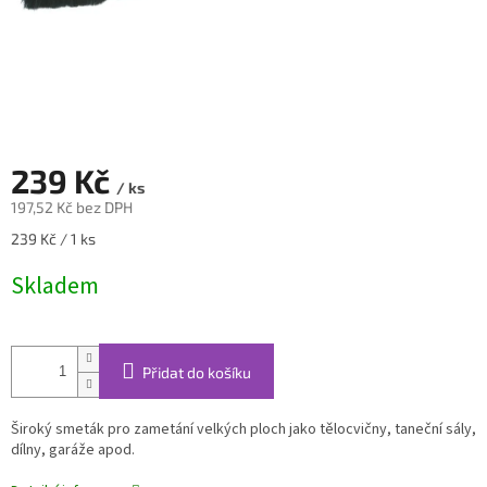
239 Kč
/ ks
197,52 Kč bez DPH
Měrná
239 Kč / 1 ks
cena:
Skladem
Přidat do košíku
Široký smeták pro zametání velkých ploch jako tělocvičny, taneční sály,
dílny, garáže apod.