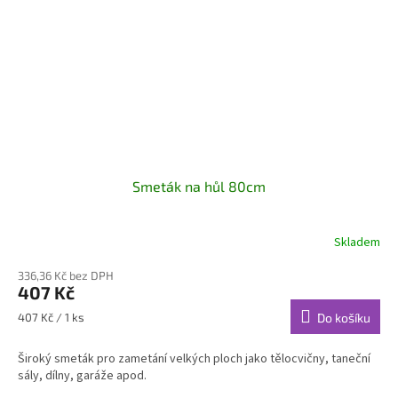
Smeták na hůl 80cm
Skladem
336,36 Kč bez DPH
407 Kč
Měrná
407 Kč / 1 ks
Do košíku
cena:
Široký smeták pro zametání velkých ploch jako tělocvičny, taneční
sály, dílny, garáže apod.