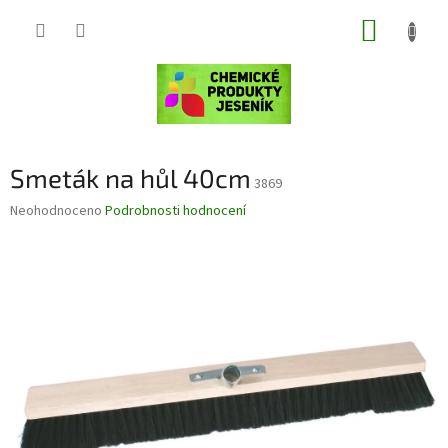
Přejít
NÁKUP
na
obsah
KOŠÍK
Smeták na hůl 40cm
3869
Průměrné
Neohodnoceno
Podrobnosti hodnocení
hodnocení
produktu
je
0,0
z
5
hvězdiček.