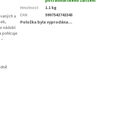
potravinářského zařízení
Hmotnost
:
1.1 kg
EAN
:
5907542741543
ovaných a
sek,
Položka byla vyprodána…
o nádobí.
a pohlcuje
 –
adně