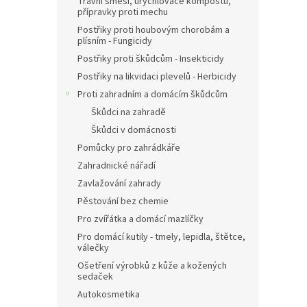
Travní směsi, urychlovače kompostu,
přípravky proti mechu
Postřiky proti houbovým chorobám a
plísním - Fungicidy
Postřiky proti škůdcům - Insekticidy
Postřiky na likvidaci plevelů - Herbicidy
Proti zahradním a domácím škůdcům
Škůdci na zahradě
Škůdci v domácnosti
Pomůcky pro zahrádkáře
Zahradnické nářadí
Zavlažování zahrady
Pěstování bez chemie
Pro zvířátka a domácí mazlíčky
Pro domácí kutily - tmely, lepidla, štětce,
válečky
Ošetření výrobků z kůže a kožených
sedaček
Autokosmetika