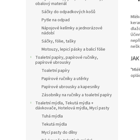
obalový materiál
Sáčky do odpadkových košů
Mlék
Pytle na odpad
kera
Nápojové kelímky a jednorázové
dlaž
nádobí
Účin
nepř
Sáčky, fólie, tašky
neškr
Motouzy, lepicí pásky a balicí fólie
Toaletní papíry, papírové ručníky,
JAK
papírové ubrousky
"Mlé
Toaletní papíry
oplá
Papírové ručníky a utěrky
Papírové ubrousky a kapesníky
Zásobníky na ručníky a toaletní papíry
Toaletní mýdla, Tekutá mýdla +
dávkovače, Hotelová mýdla, Mycí pasty
Tuhá mýdla
Tekutá mýdla
Mycí pasty do dílny