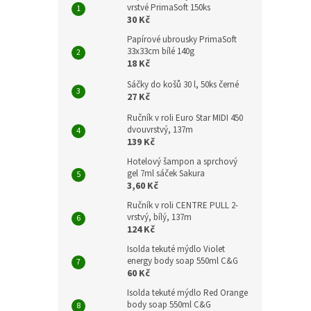
vrstvé PrimaSoft 150ks
30 Kč
Papírové ubrousky PrimaSoft
33x33cm bílé 140g
18 Kč
Sáčky do košů 30 l, 50ks černé
27 Kč
Ručník v roli Euro Star MIDI 450
dvouvrstvý, 137m
139 Kč
Hotelový šampon a sprchový
gel 7ml sáček Sakura
3,60 Kč
Ručník v roli CENTRE PULL 2-
vrstvý, bílý, 137m
124 Kč
Isolda tekuté mýdlo Violet
energy body soap 550ml C&G
60 Kč
Isolda tekuté mýdlo Red Orange
body soap 550ml C&G