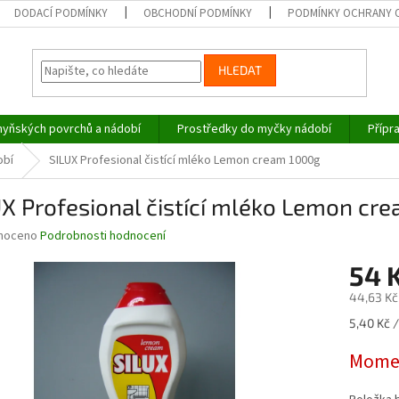
DODACÍ PODMÍNKY
OBCHODNÍ PODMÍNKY
PODMÍNKY OCHRANY 
HLEDAT
hyňských povrchů a nádobí
Prostředky do myčky nádobí
Přípr
obí
SILUX Profesional čistící mléko Lemon cream 1000g
X Profesional čistící mléko Lemon cr
né
noceno
Podrobnosti hodnocení
ní
54 
u
44,63 Kč
Měrná
5,40 Kč /
cena:
ek.
Momen