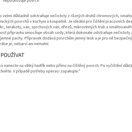
nepoškozuje povrch
o velmi důkladně odstraňuje nečistoty z různých druhů chromových, smalt
mických povrchů v kuchyni a koupelně. Je ideální pro čištění pracovních de
dic, terakoty, van, sprchových van, dřezů, mikrovlnných trub a smaltovanéh
nost přípravku umocňuje obsah sody, která dokonale odstraňuje nečistoty 
íjemné pachy. Přípravek dodává povrchům jemný lesk a je pro ně bezpečný
ábe je, nebarví ani nematní.
 POUŽÍVAT
ko naneste na vlhký hadřík nebo přímo na čištěný povrch. Po vyčištění důkl
chněte. V případě potřeby operaci zopakujte."