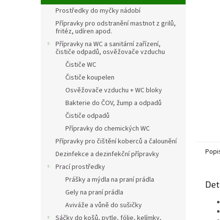
n
Prostředky do myčky nádobí
e
l
Přípravky pro odstranění mastnot z grilů,
fritéz, udíren apod.
Přípravky na WC a sanitární zařízení,
čističe odpadů, osvěžovače vzduchu
Čističe WC
Čističe koupelen
Osvěžovače vzduchu + WC bloky
Bakterie do ČOV, žump a odpadů
Čističe odpadů
Přípravky do chemických WC
Přípravky pro čištění koberců a čalounění
Popi
Dezinfekce a dezinfekční přípravky
Prací prostředky
Prášky a mýdla na praní prádla
Det
Gely na praní prádla
Aviváže a vůně do sušičky
Sáčky do košů, pytle, fólie, kelímky,