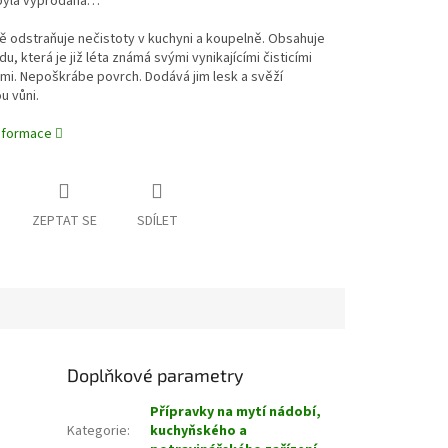
byla vyprodána…
ě odstraňuje nečistoty v kuchyni a koupelně. Obsahuje
du, která je již léta známá svými vynikajícími čisticími
mi. Nepoškrábe povrch. Dodává jim lesk a svěží
u vůni.
informace
ZEPTAT SE
SDÍLET
Doplňkové parametry
Přípravky na mytí nádobí,
Kategorie
:
kuchyňského a