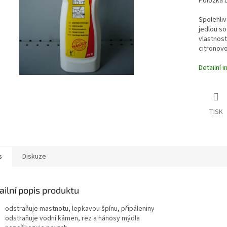
Položka 
Spolehliv
jedlou so
vlastnost
citronovo
Detailní 
TISK
s
Diskuze
ailní popis produktu
odstraňuje mastnotu, lepkavou špínu, připáleniny
odstraňuje vodní kámen, rez a nánosy mýdla