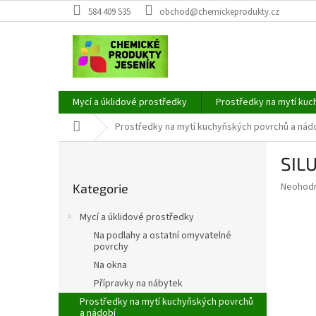
Přejít
584 409 535
obchod@chemickeprodukty.cz
na
obsah
Mycí a úklidové prostředky
Prostředky na mytí kuc
Domů
Prostředky na mytí kuchyňských povrchů a nád
P
SILU
o
Přeskočit
s
Průměr
Neohod
Kategorie
kategorie
t
hodnoce
r
produkt
Mycí a úklidové prostředky
a
je
Na podlahy a ostatní omyvatelné
0,0
n
povrchy
z
n
Na okna
5
í
hvězdič
Přípravky na nábytek
p
Prostředky na mytí kuchyňských povrchů
a
a nádobí