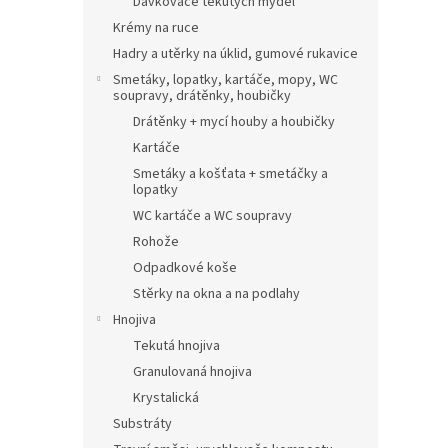
Dávkovače tekutých mýdel
Krémy na ruce
Hadry a utěrky na úklid, gumové rukavice
Smetáky, lopatky, kartáče, mopy, WC
soupravy, drátěnky, houbičky
Drátěnky + mycí houby a houbičky
Kartáče
Smetáky a košťata + smetáčky a
lopatky
WC kartáče a WC soupravy
Rohože
Odpadkové koše
Stěrky na okna a na podlahy
Hnojiva
Tekutá hnojiva
Granulovaná hnojiva
Krystalická
Substráty