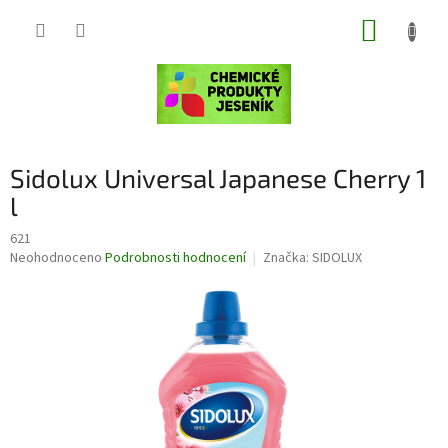
Přejít
NÁKUP
na
obsah
KOŠÍK
Sidolux Universal Japanese Cherry 1
l
621
Průměrné
Neohodnoceno
Podrobnosti hodnocení
Značka:
SIDOLUX
hodnocení
produktu
je
0,0
z
5
hvězdiček.