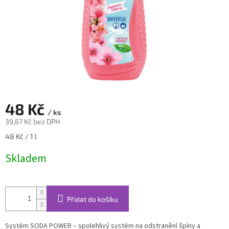
48 Kč
/ ks
39,67 Kč bez DPH
Měrná
48 Kč / 1 l
cena:
Skladem
Přidat do košíku
Systém SODA POWER – spolehlivý systém na odstranění špíny a