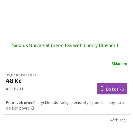
Sidolux Universal Green tea with Cherry Blosom 1 l
Skladem
39,67 Kč bez DPH
48 Kč
Měrná
48 Kč / 1 l
Do košíku
cena:
Přípravek účinně a rychle odstraňuje nečistoty z podlah, nábytku a
dalších povrchů.
Kód:
3221