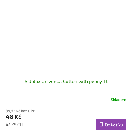
Sidolux Universal Cotton with peony 1 l
Skladem
39,67 Kč bez DPH
48 Kč
Měrná
48 Kč / 1 l
Do košíku
cena: