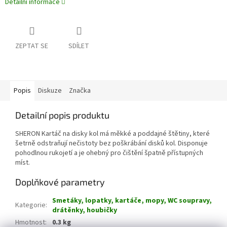
Detailní informace
ZEPTAT SE
SDÍLET
Popis
Diskuze
Značka
Detailní popis produktu
SHERON Kartáč na disky kol má měkké a poddajné štětiny, které
šetrně odstraňují nečistoty bez poškrábání disků kol. Disponuje
pohodlnou rukojetí a je ohebný pro čištění špatně přístupných
míst.
Doplňkové parametry
Smetáky, lopatky, kartáče, mopy, WC soupravy,
Kategorie
:
drátěnky, houbičky
Hmotnost
:
0.3 kg