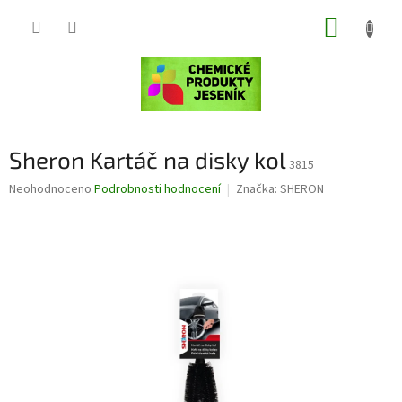
Přejít
NÁKUP
na
obsah
KOŠÍK
Sheron Kartáč na disky kol
3815
Průměrné
Neohodnoceno
Podrobnosti hodnocení
Značka:
SHERON
hodnocení
produktu
je
0,0
z
5
hvězdiček.