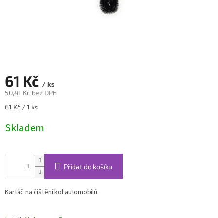
61 Kč
/ ks
50,41 Kč bez DPH
Měrná
61 Kč / 1 ks
cena:
Skladem
Přidat do košíku
Kartáč na čištění kol automobilů.