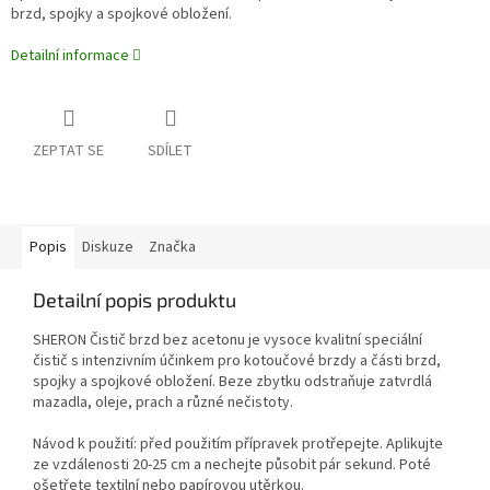
brzd, spojky a spojkové obložení.
Detailní informace
ZEPTAT SE
SDÍLET
Popis
Diskuze
Značka
Detailní popis produktu
SHERON Čistič brzd bez acetonu je vysoce kvalitní speciální
čistič s intenzivním účinkem pro kotoučové brzdy a části brzd,
spojky a spojkové obložení. Beze zbytku odstraňuje zatvrdlá
mazadla, oleje, prach a různé nečistoty.
Návod k použití: před použitím přípravek protřepejte. Aplikujte
ze vzdálenosti 20-25 cm a nechejte působit pár sekund. Poté
ošetřete textilní nebo papírovou utěrkou.