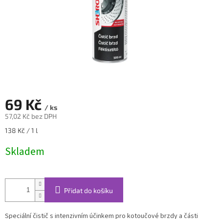
69 Kč
/ ks
57,02 Kč bez DPH
Měrná
138 Kč / 1 l
cena:
Skladem
Přidat do košíku
Speciální čistič s intenzivním účinkem pro kotoučové brzdy a části