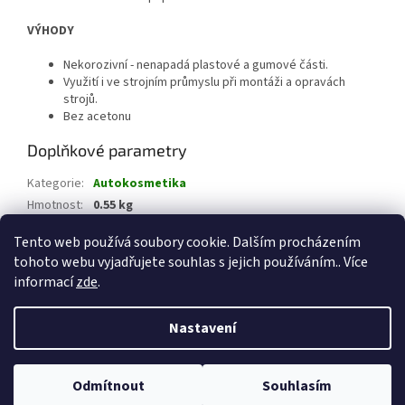
VÝHODY
Nekorozivní - nenapadá plastové a gumové části.
Využití i ve strojním průmyslu při montáži a opravách
strojů.
Bez acetonu
Doplňkové parametry
Kategorie
:
Autokosmetika
Hmotnost
:
0.55 kg
EAN
:
8595642007828
Tento web používá soubory cookie. Dalším procházením
tohoto webu vyjadřujete souhlas s jejich používáním.. Více
Z
informací
zde
.
á
Vytvořil Shoptet
p
Nastavení
a
t
Copyright 2026
CHEMICKÉ PRODUKTY Jeseník
. Všechna práva
í
Odmítnout
Souhlasím
vyhrazena.