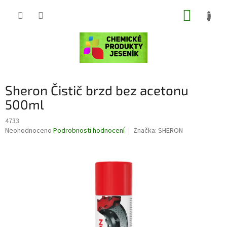
Přejít
NÁKUP
na
obsah
KOŠÍK
Sheron Čistič brzd bez acetonu
500ml
4733
Průměrné
Neohodnoceno
Podrobnosti hodnocení
Značka:
SHERON
hodnocení
produktu
je
0,0
z
5
hvězdiček.