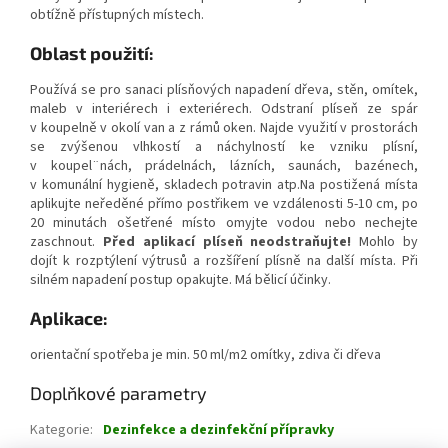
obtížně přístupných místech.
Oblast použití:
Používá se pro sanaci plísňových napadení dřeva, stěn, omítek,
maleb v interiérech i exteriérech. Odstraní plíseň ze spár
v koupelně v okolí van a z rámů oken. Najde využití v prostorách
se zvýšenou vlhkostí a náchylností ke vzniku plísní,
v koupel¨nách, prádelnách, lázních, saunách, bazénech,
v komunální hygieně, skladech potravin atp.Na postižená místa
aplikujte neředěné přímo postřikem ve vzdálenosti 5-10 cm, po
20 minutách ošetřené místo omyjte vodou nebo nechejte
zaschnout.
Před aplikací plíseň neodstraňujte!
Mohlo by
dojít k rozptýlení výtrusů a rozšíření plísně na další místa. Při
silném napadení postup opakujte. Má bělicí účinky.
Aplikace:
orientační spotřeba je min. 50 ml/m2 omítky, zdiva či dřeva
Doplňkové parametry
Kategorie
:
Dezinfekce a dezinfekční přípravky