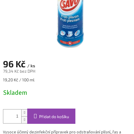
96 Kč
/ ks
79,34 Kč bez DPH
Měrná
19,20 Kč / 100 ml
cena:
Skladem
Přidat do košíku
Vysoce účinný dezinfekční přípravek pro odstraňování plísní, řas a