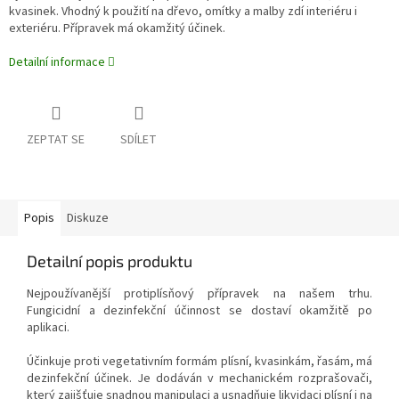
kvasinek. Vhodný k použití na dřevo, omítky a malby zdí interiéru i
exteriéru. Přípravek má okamžitý účinek.
Detailní informace
ZEPTAT SE
SDÍLET
Popis
Diskuze
Detailní popis produktu
Nejpoužívanější protiplísňový přípravek na našem trhu.
Fungicidní a dezinfekční účinnost se dostaví okamžitě po
aplikaci.
Účinkuje proti vegetativním formám plísní, kvasinkám, řasám, má
dezinfekční účinek. Je dodáván v mechanickém rozprašovači,
který zajišťuje snadnou manipulaci a usnadňuje likvidaci plísní i na