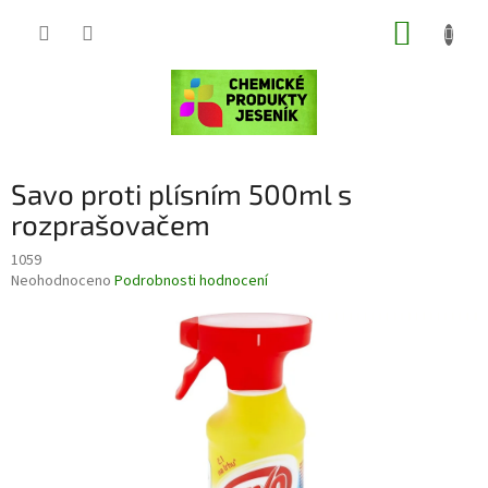
Přejít
NÁKUP
na
obsah
KOŠÍK
Savo proti plísním 500ml s
rozprašovačem
1059
Průměrné
Neohodnoceno
Podrobnosti hodnocení
hodnocení
produktu
je
0,0
z
5
hvězdiček.