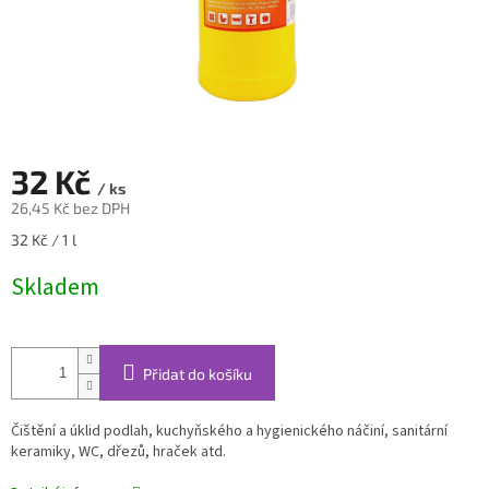
32 Kč
/ ks
26,45 Kč bez DPH
Měrná
32 Kč / 1 l
cena:
Skladem
Přidat do košíku
Čištění a úklid podlah, kuchyňského a hygienického náčiní, sanitární
keramiky, WC, dřezů, hraček atd.