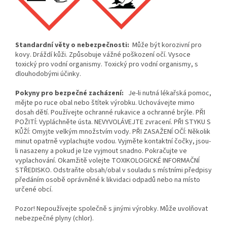
S
tandardní věty o nebezpečnosti:
Může být korozivní pro
kovy. Dráždí kůži. Způsobuje vážné poškození očí. Vysoce
toxický pro vodní organismy. Toxický pro vodní organismy, s
dlouhodobými účinky.
Pokyny pro bezpečné zacházení:
Je-li nutná lékařská pomoc,
mějte po ruce obal nebo štítek výrobku. Uchovávejte mimo
dosah dětí. Používejte ochranné rukavice a ochranné brýle. PŘI
POŽITÍ: Vypláchněte ústa. NEVYVOLÁVEJTE zvracení. PŘI STYKU S
KŮŽÍ: Omyjte velkým množstvím vody. PŘI ZASAŽENÍ OČÍ: Několik
minut opatrně vyplachujte vodou. Vyjměte kontaktní čočky, jsou-
li nasazeny a pokud je lze vyjmout snadno. Pokračujte ve
vyplachování. Okamžitě volejte TOXIKOLOGICKÉ INFORMAČNÍ
STŘEDISKO. Odstraňte obsah/obal v souladu s místními předpisy
předáním osobě oprávněné k likvidaci odpadů nebo na místo
určené obcí.
Pozor! Nepoužívejte společně s jinými výrobky. Může uvolňovat
nebezpečné plyny (chlor).