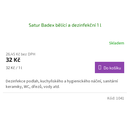
Satur Badex bělící a dezinfekční 1 l
Skladem
26,45 Kč bez DPH
32 Kč
Měrná
32 Kč / 1 l
Do košíku
cena:
Dezinfekce podlah, kuchyňského a hygienického náčiní, sanitární
keramiky, WC, dřezů, vody atd.
Kód:
1041