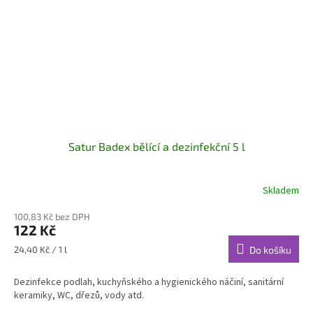
Satur Badex bělící a dezinfekční 5 l
Skladem
100,83 Kč bez DPH
122 Kč
Měrná
24,40 Kč / 1 l
Do košíku
cena:
Dezinfekce podlah, kuchyňského a hygienického náčiní, sanitární
keramiky, WC, dřezů, vody atd.