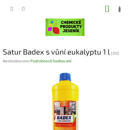
Přejít
NÁKUP
na
obsah
KOŠÍK
Satur Badex s vůní eukalyptu 1 l
1032
Průměrné
Neohodnoceno
Podrobnosti hodnocení
hodnocení
produktu
je
0,0
z
5
hvězdiček.