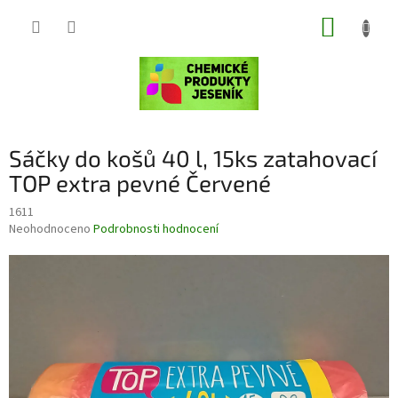
Přejít
NÁKUP
na
obsah
KOŠÍK
Sáčky do košů 40 l, 15ks zatahovací
TOP extra pevné Červené
1611
Průměrné
Neohodnoceno
Podrobnosti hodnocení
hodnocení
produktu
je
0,0
z
5
hvězdiček.