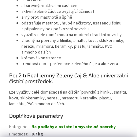
s barevnými aktivními částicemi
aktivní zelené částice zvyšující účinnost
silný proti mastnotě a špíně
odstraňuje mastnotu, hrubé nečistoty, usazenou špínu
a připáleniny bez poškození povrchu
využití v celé domácnosti na moderní i tradiční povrchy
vhodný na povrchy z hliníku, smaltu, kovu, sklokeramiky,
nerezu, mramoru, keramiky, plastu, laminátu, PVC
a mnoho dalších
krémová konzistence
trendová duo – parfemace zeleného čaje a aloe vera
Použití Real jemný Zelený čaj & Aloe univerzální
čistící prostředek:
Lze využít v celé domácnosti na čištění povrchů z hliníku, smaltu,
kovu, sklokeramiky, nerezu, mramoru, keramiky, plastu,
laminátu, PVC a mnoho dalších.
Doplňkové parametry
Kategorie
:
Na podlahy a ostatní omyvatelné povrchy
Hmotnost
:
0.7 kg