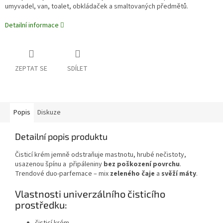
umyvadel, van, toalet, obkládaček a smaltovaných předmětů.
Detailní informace
ZEPTAT SE
SDÍLET
Popis
Diskuze
Detailní popis produktu
Čisticí krém jemně odstraňuje mastnotu, hrubé nečistoty,
usazenou špínu a připáleniny
bez poškození povrchu
.
Trendové duo-parfemace – mix
zeleného čaje
a
svěží máty
.
Vlastnosti univerzálního čisticího
prostředku:
čisticí krém