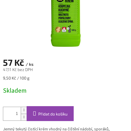
57 Kč
/ ks
47,11 Kč bez DPH
Měrná
9,50 Kč / 100 g
cena:
Skladem
Přidat do košíku
Jemný tekutý čistící krém vhodný na čištění nádobí, sporáků,