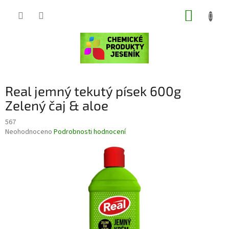
Přejít
NÁKUP
na
obsah
KOŠÍK
Real jemný tekutý písek 600g
Zelený čaj & aloe
567
Průměrné
Neohodnoceno
Podrobnosti hodnocení
hodnocení
produktu
je
0,0
z
5
hvězdiček.