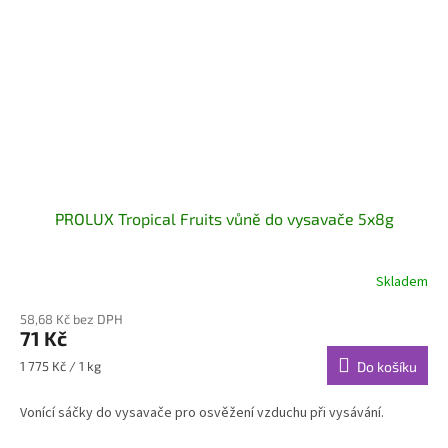
PROLUX Tropical Fruits vůně do vysavače 5x8g
Skladem
58,68 Kč bez DPH
71 Kč
Měrná
1 775 Kč / 1 kg
Do košíku
cena:
Vonící sáčky do vysavače pro osvěžení vzduchu při vysávání.