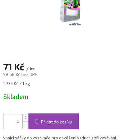
71 Kč
/ ks
58,68 Kč bez DPH
Měrná
1 775 Kč / 1 kg
cena:
Skladem
Přidat do košíku
Vonící sáčky do vysavače pro osvěžení vzduchu při vysávání.