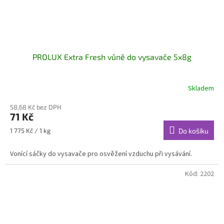
PROLUX Extra Fresh vůně do vysavače 5x8g
Skladem
58,68 Kč bez DPH
71 Kč
Měrná
1 775 Kč / 1 kg
Do košíku
cena:
Vonící sáčky do vysavače pro osvěžení vzduchu při vysávání.
Kód:
2202