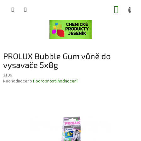
Přejít
NÁKUP
na
obsah
KOŠÍK
PROLUX Bubble Gum vůně do
vysavače 5x8g
2196
Průměrné
Neohodnoceno
Podrobnosti hodnocení
hodnocení
produktu
je
0,0
z
5
hvězdiček.