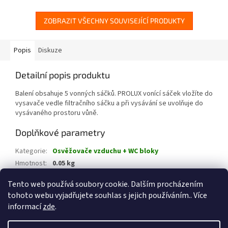
ZOBRAZIT VŠECHNY SOUVISEJÍCÍ PRODUKTY
Popis
Diskuze
Detailní popis produktu
Balení obsahuje 5 vonných sáčků. PROLUX vonící sáček vložíte do
vysavače vedle filtračního sáčku a při vysávání se uvolňuje do
vysávaného prostoru vůně.
Doplňkové parametry
Kategorie
:
Osvěžovače vzduchu + WC bloky
Hmotnost
:
0.05 kg
EAN
:
8595600914496
Tento web používá soubory cookie. Dalším procházením
tohoto webu vyjadřujete souhlas s jejich používáním.. Více
Z
informací
zde
.
á
Vytvořil Shoptet
p