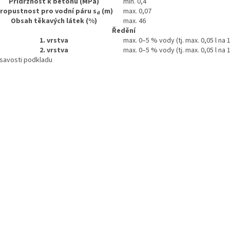
Přídržnost k betonu (MPa)
min. 0,4
ropustnost pro vodní páru s
(m)
max. 0,07
d
Obsah těkavých látek (%)
max. 46
Ředění
1. vrstva
max. 0–5 % vody (tj. max. 0,05 l na 
2. vrstva
max. 0–5 % vody (tj. max. 0,05 l na 
 savosti podkladu