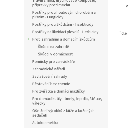
Travní směsi, urychlovače kompostu,
přípravky proti mechu
P
Postřiky proti houbovým chorobám a
plísním - Fungicidy
Postřiky proti škůdcům - Insekticidy
Postřiky na likvidaci plevelů - Herbicidy
*
dle
Proti zahradním a domácím škůdcům
Škůdci na zahradě
Škůdci v domácnosti
Pomůcky pro zahrádkáře
Zahradnické nářadí
Zavlažování zahrady
Pěstování bez chemie
Pro zvířátka a domácí mazlíčky
Pro domácí kutily - tmely, lepidla, štětce,
válečky
Ošetření výrobků z kůže a kožených
sedaček
Autokosmetika