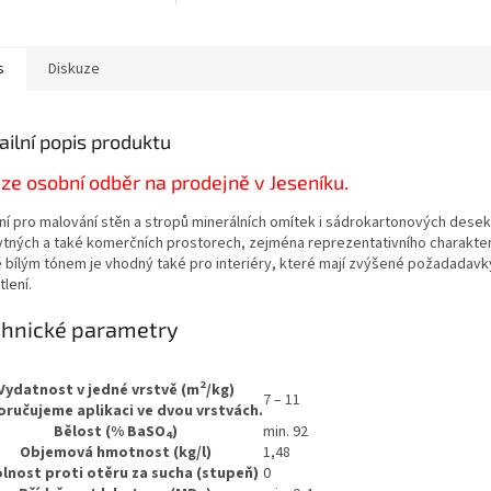
litnějších kalcinovaných
nejkvalitnějších kalcinovaných
ů a vysokému podílu
vápenců a vysokému podílu
ové běloby můžeme
titanové běloby můžeme
ovat nejvyšší stupeň
garantovat nejvyšší stupeň
s
Diskuze
ní“ bělosti (min. 92%
„polární“ bělosti (min. 92%
). S Primalexem POLAR
BaSO4). S Primalexem POLAR
e dojem většího a
získáte dojem většího a
ailní popis produktu
ějšího prostoru vašeho
vzdušnějšího prostoru vašeho
u...
interiéru...
ze osobní odběr na prodejně v Jeseníku.
lní pro malování stěn a stropů minerálních omítek i sádrokartonových desek 
ytných a také komerčních prostorech, zejména reprezentativního charakte
ě bílým tónem je vhodný také pro interiéry, které mají zvýšené požadadavk
lení.
chnické parametry
2
Vydatnost v jedné vrstvě (m
/kg)
7 – 11
ručujeme aplikaci ve dvou vrstvách.
Bělost (% BaSO
)
min. 92
4
Objemová hmotnost (kg/l)
1,48
lnost proti otěru za sucha (stupeň)
0