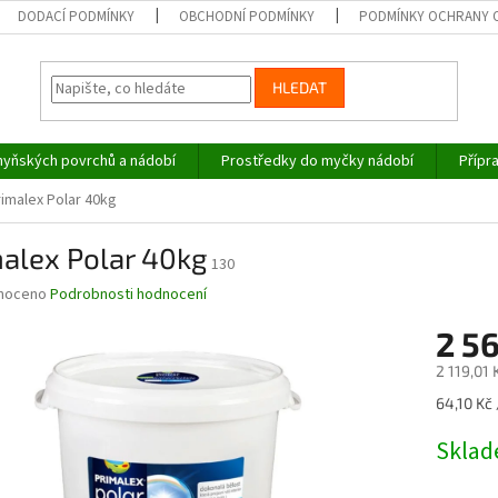
DODACÍ PODMÍNKY
OBCHODNÍ PODMÍNKY
PODMÍNKY OCHRANY 
HLEDAT
hyňských povrchů a nádobí
Prostředky do myčky nádobí
Přípr
rimalex Polar 40kg
alex Polar 40kg
130
né
noceno
Podrobnosti hodnocení
ní
2 5
u
2 119,01
Měrná
64,10 Kč 
cena:
ek.
Skla