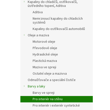
Kapaliny do chladičů, ostřikovačů,
ústředního topení, Aditiva
Aditiva
Nemrznoucí kapaliny do chladicích
systémů
Kapaliny do ostřikovačů automobilů
Oleje a maziva
Motorové oleje
Převodové oleje
Hydraulické oleje
Plastická maziva
Maziva ve spreji
Ostatní oleje a mazivva
Odmašťovače a speciální čističe
Barvy a laky
Barvy ve spreji
Pro interiér na stěnu
Pro interiér i exteriér syntetické