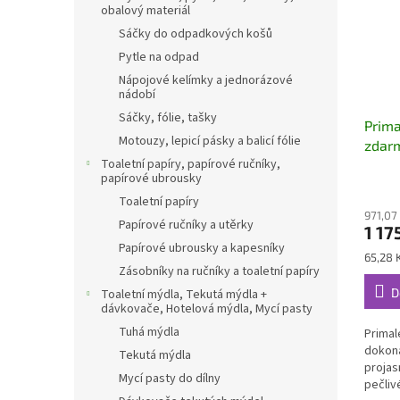
obalový materiál
Sáčky do odpadkových košů
Pytle na odpad
Nápojové kelímky a jednorázové
nádobí
Sáčky, fólie, tašky
Prima
Motouzy, lepicí pásky a balicí fólie
zdar
Toaletní papíry, papírové ručníky,
papírové ubrousky
Toaletní papíry
971,07
Papírové ručníky a utěrky
1 17
Papírové ubrousky a kapesníky
Měrná
65,28 K
Zásobníky na ručníky a toaletní papíry
cena:
D
Toaletní mýdla, Tekutá mýdla +
dávkovače, Hotelová mýdla, Mycí pasty
Tuhá mýdla
Primal
dokona
Tekutá mýdla
projasn
Mycí pasty do dílny
pečli