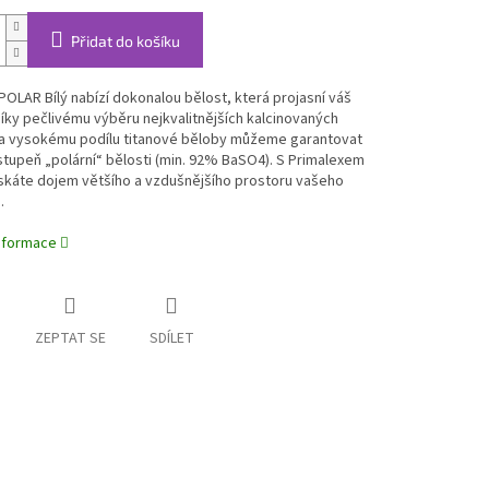
Přidat do košíku
POLAR Bílý nabízí dokonalou bělost, která projasní váš
 Díky pečlivému výběru nejkvalitnějších kalcinovaných
a vysokému podílu titanové běloby můžeme garantovat
stupeň „polární“ bělosti (min. 92% BaSO4). S Primalexem
skáte dojem většího a vzdušnějšího prostoru vašeho
.
informace
ZEPTAT SE
SDÍLET