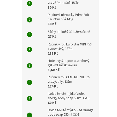
vrstvé PrimaSoft 150ks
30 Kč
Papírové ubrousky PrimaSoft
33x33cm bílé 140g
18 Kč
Sáčky do košů 30 l, 50ks černé
27 Kč
Ručník v roli Euro Star MIDI 450
dvouvrstvý, 137m
139 Kč
Hotelový šampon a sprchový
gel 7ml sáček Sakura
3,60 Kč
Ručník v roli CENTRE PULL 2-
vrstvý, bílý, 137m
124 Kč
Isolda tekuté mýdlo Violet
energy body soap 550ml C&G
60 Kč
Isolda tekuté mýdlo Red Orange
body soap 550ml C&G