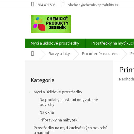
Přejít
584 409 535
obchod@chemickeprodukty.cz
na
obsah
Mycí a úklidové prostředky
Prostředky na mytí kuc
Domů
Barvy a laky
Pro interiér na stěnu
P
P
Prim
o
Přeskočit
s
Průměr
Neohod
Kategorie
kategorie
t
hodnoce
r
produkt
Mycí a úklidové prostředky
a
je
Na podlahy a ostatní omyvatelné
0,0
n
povrchy
z
n
Na okna
5
í
hvězdič
Přípravky na nábytek
p
Prostředky na mytí kuchyňských povrchů
a
a nádobí