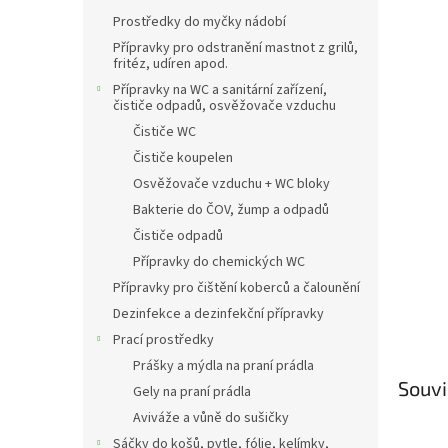
n
Prostředky do myčky nádobí
e
l
Přípravky pro odstranění mastnot z grilů,
fritéz, udíren apod.
Přípravky na WC a sanitární zařízení,
čističe odpadů, osvěžovače vzduchu
Čističe WC
Čističe koupelen
Osvěžovače vzduchu + WC bloky
Bakterie do ČOV, žump a odpadů
Čističe odpadů
Přípravky do chemických WC
Přípravky pro čištění koberců a čalounění
Dezinfekce a dezinfekční přípravky
Prací prostředky
Prášky a mýdla na praní prádla
Souvi
Gely na praní prádla
Aviváže a vůně do sušičky
Sáčky do košů, pytle, fólie, kelímky,