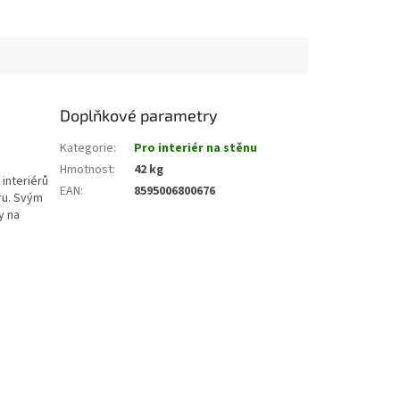
Doplňkové parametry
Kategorie
:
Pro interiér na stěnu
Hmotnost
:
42 kg
interiérů
EAN
:
8595006800676
ru. Svým
y na