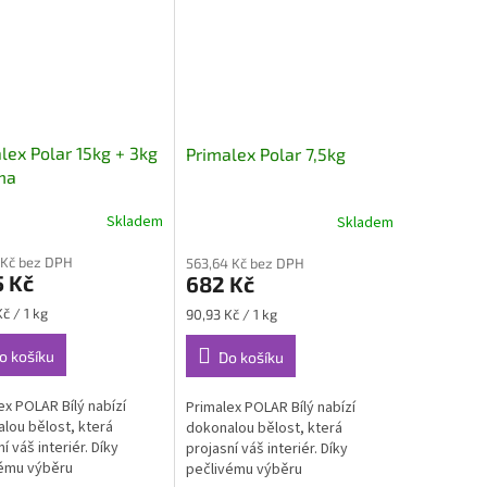
lex Polar 15kg + 3kg
Primalex Polar 7,5kg
ma
Skladem
Skladem
 Kč bez DPH
563,64 Kč bez DPH
5 Kč
682 Kč
Měrná
č / 1 kg
90,93 Kč / 1 kg
cena:
o košíku
Do košíku
ex POLAR Bílý nabízí
Primalex POLAR Bílý nabízí
lou bělost, která
dokonalou bělost, která
í váš interiér. Díky
projasní váš interiér. Díky
vému výběru
pečlivému výběru