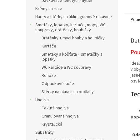
Dávkovače tekutých mýdel
nejkva
vápenc
Krémy na ruce
titan
Hadry a utěrky na úklid, gumové rukavice
garant
Popi
„polár
Smetáky, lopatky, kartáče, mopy, WC
soupravy, drátěnky, houbičky
BaSO4
získát
Drátěnky + mycí houby a houbičky
Det
vzdušn
Kartáče
interiér
Pou
Smetáky a košťata + smetáčky a
lopatky
Ideá
WC kartáče a WC soupravy
v ob
jasn
Rohože
osvět
Odpadkové koše
Stěrky na okna a na podlahy
Te
Hnojiva
Tekutá hnojiva
Granulovaná hnojiva
Dopo
Krystalická
Substráty
Odo