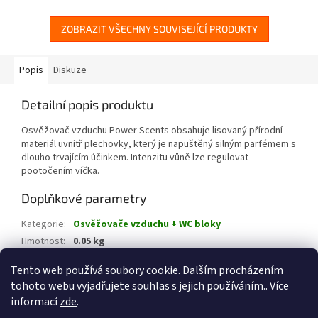
ZOBRAZIT VŠECHNY SOUVISEJÍCÍ PRODUKTY
Popis
Diskuze
Detailní popis produktu
Osvěžovač vzduchu Power Scents obsahuje lisovaný přírodní
materiál uvnitř plechovky, který je napuštěný silným parfémem s
dlouho trvajícím účinkem. Intenzitu vůně lze regulovat
pootočením víčka.
Doplňkové parametry
Kategorie
:
Osvěžovače vzduchu + WC bloky
Hmotnost
:
0.05 kg
EAN
:
8595600911952
Tento web používá soubory cookie. Dalším procházením
tohoto webu vyjadřujete souhlas s jejich používáním.. Více
Z
informací
zde
.
á