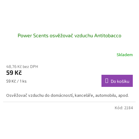
Power Scents osvěžovač vzduchu Antitobacco
Skladem
48,76 Kč bez DPH
59 Kč
Měrná
59 Kč / 1 ks
Do košíku
cena:
Osvěžovač vzduchu do domácností, kanceláře, automobilu, apod.
Kód:
2184