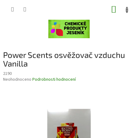
Přejít
NÁKUP
na
obsah
KOŠÍK
Power Scents osvěžovač vzduchu
Vanilla
2190
Průměrné
Neohodnoceno
Podrobnosti hodnocení
hodnocení
produktu
je
0,0
z
5
hvězdiček.