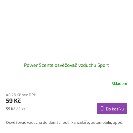
Power Scents osvěžovač vzduchu Sport
Skladem
48,76 Kč bez DPH
59 Kč
Měrná
59 Kč / 1 ks
Do košíku
cena:
Osvěžovač vzduchu do domácností, kanceláře, automobilu, apod.