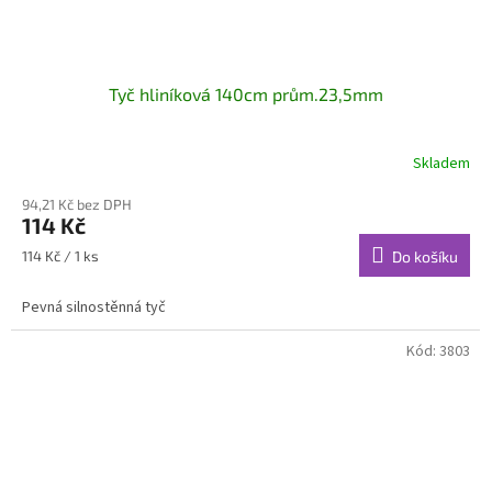
Tyč hliníková 140cm prům.23,5mm
Skladem
94,21 Kč bez DPH
114 Kč
Měrná
114 Kč / 1 ks
Do košíku
cena:
Pevná silnostěnná tyč
Kód:
3803