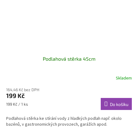
Podlahová stěrka 45cm
Skladem
164,46 Kč bez DPH
199 Kč
Měrná
199 Kč / 1 ks
Do košíku
cena:
Podlahová stěrka ke stírání vody z hladkých podlah např. okolo
bazénů, v gastronomických provozech, garážích apod.