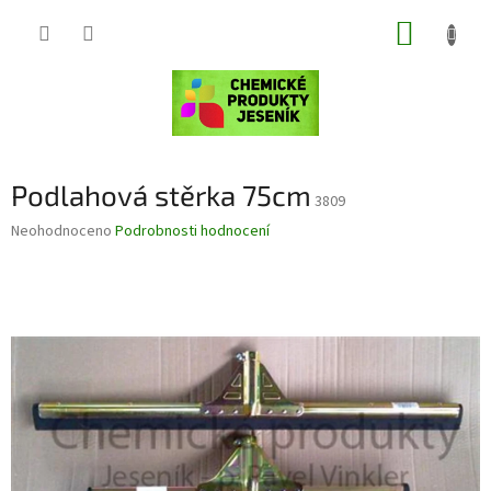
Přejít
NÁKUP
na
obsah
KOŠÍK
Podlahová stěrka 75cm
3809
Průměrné
Neohodnoceno
Podrobnosti hodnocení
hodnocení
produktu
je
0,0
z
5
hvězdiček.