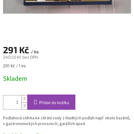
291 Kč
/ ks
240,50 Kč bez DPH
Měrná
291 Kč / 1 ks
cena:
Skladem
Přidat do košíku
Podlahová stěrka ke stírání vody z hladkých podlah např. okolo bazénů,
v gastronomických provozech, garážích apod.