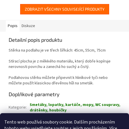
ZOBRAZIT VŠECHNY SOUVISEJÍCÍ PRODUKTY
Popis
Diskuze
Detailní popis produktu
Stěrka na podlahu je ve třech šířkách: 45cm, 55cm, 75cm
Stírací plocha je z měkkého materiálu, který dobře kopíruje
nerovnosti povrchu a zanechá ho suchý a čistý.
Podlahovou stěrku můžete připevnit k hliníkové tyči nebo
můžete použít klasickou dřevěnou hůl na smeták.
Doplňkové parametry
Smetáky, lopatky, kartáče, mopy, WC soupravy,
Kategorie
:
drátěnky, houbičky
Hmotnost
:
0.75 kg
Tento web používá soubory cookie. Dalším procházením
tohoto webu vyjadřujete souhlas s jejich používáním.. Více