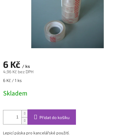
6 Kč
/ ks
4,96 Kč bez DPH
Měrná
6 Kč / 1 ks
cena:
Skladem
Přidat do košíku
Lepicí páska pro kancelářské použití.