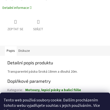
Detailní informace
ZEPTAT SE
SDÍLET
Popis
Diskuze
Detailní popis produktu
Transparentní páska široká 18mm a dlouhá 20m.
Doplňkové parametry
Kategorie
:
Motouzy, lepicí pásky a balicí fólie
Hmotnost
:
0.1 kg
Tento web používá soubory cookie. Dalším procházením
tohoto webu vyjadřujete souhlas s jejich používáním.. Více