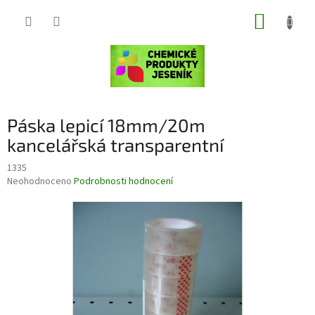
Přejít
NÁKUP
na
obsah
KOŠÍK
Páska lepicí 18mm/20m
kancelářská transparentní
1335
Průměrné
Neohodnoceno
Podrobnosti hodnocení
hodnocení
produktu
je
0,0
z
5
hvězdiček.