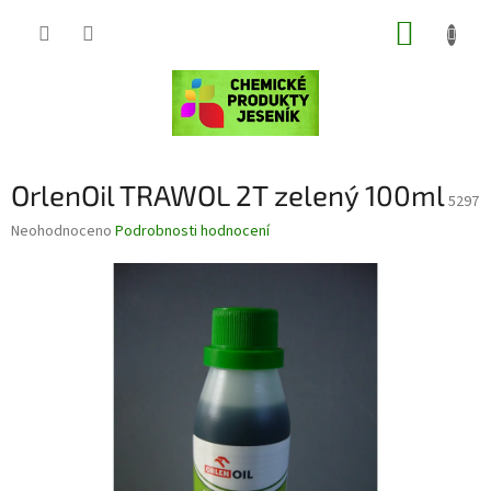
Přejít
NÁKUP
na
obsah
KOŠÍK
OrlenOil TRAWOL 2T zelený 100ml
5297
Průměrné
Neohodnoceno
Podrobnosti hodnocení
hodnocení
produktu
je
0,0
z
5
hvězdiček.