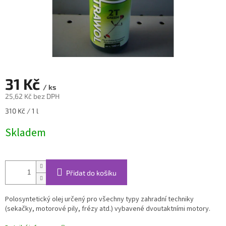
31 Kč
/ ks
25,62 Kč bez DPH
Měrná
310 Kč / 1 l
cena:
Skladem
Přidat do košíku
Polosyntetický olej určený pro všechny typy zahradní techniky
(sekačky, motorové pily, frézy atd.) vybavené dvoutaktními motory.