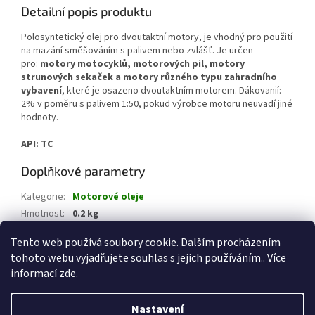
Detailní popis produktu
Polosyntetický olej pro dvoutaktní motory, je vhodný pro použití
na mazání směšováním s palivem nebo zvlášť. Je určen
pro:
motory motocyklů, motorových pil, motory
strunových sekaček a motory různého typu zahradního
vybavení
, které je osazeno dvoutaktním motorem. Dákovanií:
2% v poměru s palivem 1:50, pokud výrobce motoru neuvadí jiné
hodnoty.
API: TC
Doplňkové parametry
Kategorie
:
Motorové oleje
Hmotnost
:
0.2 kg
EAN
:
5901001115807
Tento web používá soubory cookie. Dalším procházením
tohoto webu vyjadřujete souhlas s jejich používáním.. Více
Z
informací
zde
.
á
Vytvořil Shoptet
p
Nastavení