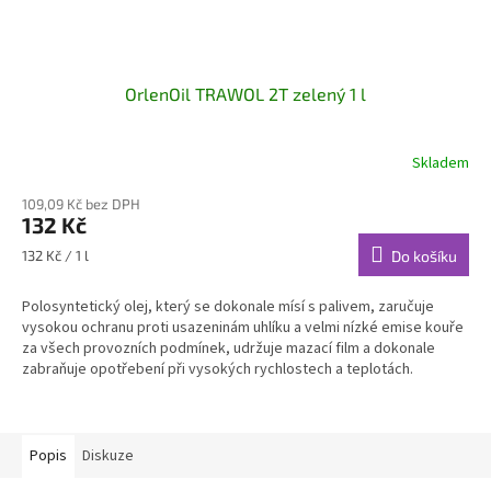
OrlenOil TRAWOL 2T zelený 1 l
Skladem
109,09 Kč bez DPH
132 Kč
Měrná
132 Kč / 1 l
Do košíku
cena:
Polosyntetický olej, který se dokonale mísí s palivem, zaručuje
vysokou ochranu proti usazeninám uhlíku a velmi nízké emise kouře
za všech provozních podmínek, udržuje mazací film a dokonale
zabraňuje opotřebení při vysokých rychlostech a teplotách.
Popis
Diskuze