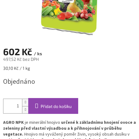
602 Kč
/ ks
497,52 Kč bez DPH
Měrná
30,10 Kč / 1 kg
cena:
Objednáno
Přidat do košíku
AGRO NPK
je minerální hnojivo
určené k základnímu hnojení ovoce a
zeleniny před vlastní výsadbou a k přihnojování v průběhu
vegetace.
Hnojivo má vyvážený poměr živin, vysoký obsah dusíku v