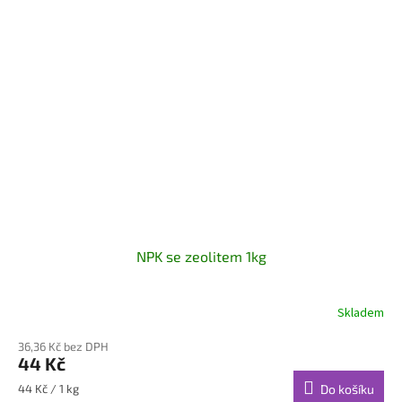
NPK se zeolitem 1kg
Skladem
36,36 Kč bez DPH
44 Kč
Měrná
44 Kč / 1 kg
Do košíku