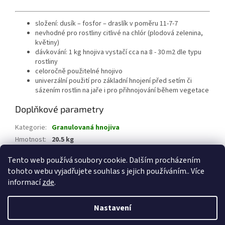
složení: dusík – fosfor – draslík v poměru 11-7-7
nevhodné pro rostliny citlivé na chlór (plodová zelenina,
květiny)
dávkování: 1 kg hnojiva vystačí cca na 8 - 30 m2 dle typu
rostliny
celoročně použitelné hnojivo
univerzální použití pro základní hnojení před setím či
sázením rostlin na jaře i pro přihnojování během vegetace
Doplňkové parametry
Kategorie
:
Granulovaná hnojiva
Hmotnost
:
20.5 kg
EAN
:
8594005009417
Tento web používá soubory cookie. Dalším procházením
tohoto webu vyjadřujete souhlas s jejich používáním.. Více
Z
informací
zde
.
á
Vytvořil Shoptet
p
Nastavení
a