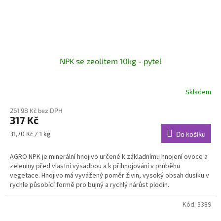
NPK se zeolitem 10kg - pytel
Skladem
261,98 Kč bez DPH
317 Kč
Měrná
31,70 Kč / 1 kg
Do košíku
cena:
AGRO NPK je minerální hnojivo určené k základnímu hnojení ovoce a
zeleniny před vlastní výsadbou a k přihnojování v průběhu
vegetace. Hnojivo má vyvážený poměr živin, vysoký obsah dusíku v
rychle působící formě pro bujný a rychlý nárůst plodin.
Kód:
3389