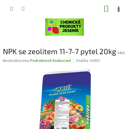
Přejít
NÁKUP
na
obsah
KOŠÍK
NPK se zeolitem 11-7-7 pytel 20kg
3401
Průměrné
Neohodnoceno
Podrobnosti hodnocení
Značka:
AGRO
hodnocení
produktu
je
0,0
z
5
hvězdiček.