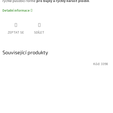
rychle působící formě
pro bujný a rychlý nárůst plodin
.
Detailní informace
ZEPTAT SE
SDÍLET
Související produkty
Kód:
3398