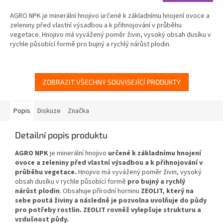
cena:
AGRO NPK je minerální hnojivo určené k základnímu hnojení ovoce a
zeleniny před vlastní výsadbou a k přihnojování v průběhu
vegetace. Hnojivo má vyvážený poměr živin, vysoký obsah dusíku v
rychle působící formě pro bujný a rychlý nárůst plodin.
ZOBRAZIT VŠECHNY SOUVISEJÍCÍ PRODUKTY
Popis
Diskuze
Značka
Detailní popis produktu
AGRO NPK
je minerální hnojivo
určené k základnímu hnojení
ovoce a zeleniny před vlastní výsadbou a k přihnojování v
průběhu vegetace.
Hnojivo má vyvážený poměr živin, vysoký
obsah dusíku v rychle působící formě
pro bujný a rychlý
nárůst plodin
. Obsahuje přírodní horninu
ZEOLIT, který na
sebe poutá živiny a následně je pozvolna uvolňuje do půdy
pro potřeby rostlin. ZEOLIT rovněž vylepšuje strukturu a
vzdušnost půdy.