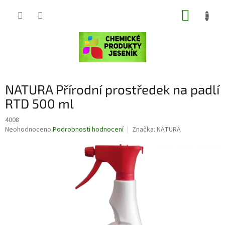
Přejít
NÁKUP
na
obsah
KOŠÍK
NATURA Přírodní prostředek na padlí
RTD 500 ml
4008
Průměrné
Neohodnoceno
Podrobnosti hodnocení
Značka:
NATURA
hodnocení
produktu
je
0,0
z
5
hvězdiček.