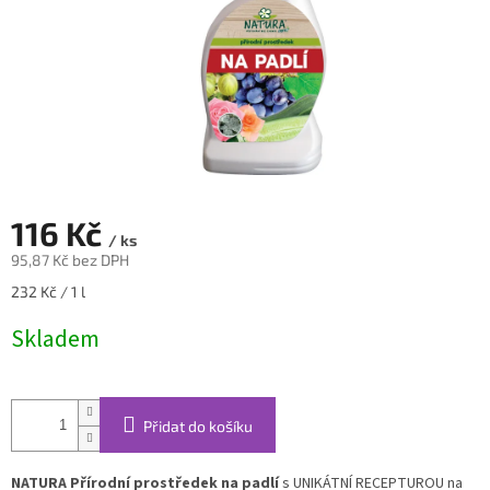
116 Kč
/ ks
95,87 Kč bez DPH
Měrná
232 Kč / 1 l
cena:
Skladem
Přidat do košíku
NATURA Přírodní prostředek na padlí
s UNIKÁTNÍ RECEPTUROU na