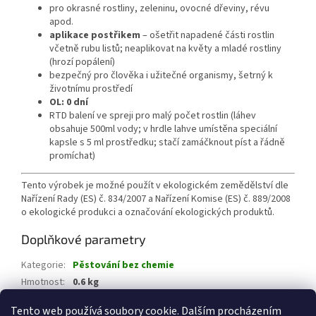
pro okrasné rostliny, zeleninu, ovocné dřeviny, révu
apod.
aplikace postřikem
– ošetřit napadené části rostlin
včetně rubu listů; neaplikovat na květy a mladé rostliny
(hrozí popálení)
bezpečný pro člověka i užitečné organismy, šetrný k
životnímu prostředí
OL: 0 dní
RTD balení ve spreji pro malý počet rostlin (láhev
obsahuje 500ml vody; v hrdle lahve umístěna speciální
kapsle s 5 ml prostředku; stačí zamáčknout píst a řádně
promíchat)
Tento výrobek je možné použít v ekologickém zemědělství dle
Nařízení Rady (ES) č. 834/2007 a Nařízení Komise (ES) č. 889/2008
o ekologické produkci a označování ekologických produktů.
Doplňkové parametry
Kategorie
:
Pěstování bez chemie
Hmotnost
:
0.6 kg
EAN
:
8592542011382
Tento web používá soubory cookie. Dalším procházením