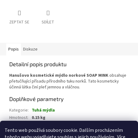
ZEPTAT SE
SDÍLET
Popis
Diskuze
Detailní popis produktu
Hanušovo kosmetické mýdlo norkové SOAP MINK
obsahuje
přetučňující přísadu přírodního tuku norků. Tato kosmeticky
účinná látka činí pleť jemnou a vláčnou.
Doplňkové parametry
Kategorie
:
Tuhá mýdla
Hmotnost
:
0.15 kg
EAN
:
8594021603217
Tento web používá soubory cookie. Dalším procházením
tohoto webu vyjadřujete souhlas s jejich používáním.. Více