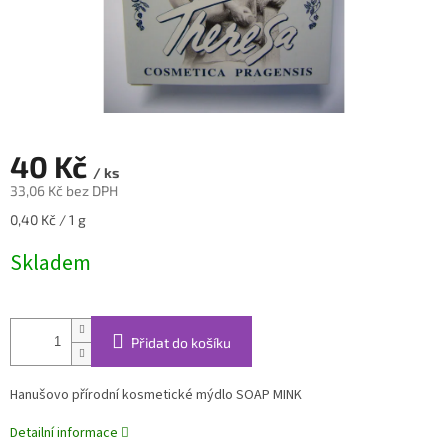
40 Kč
/ ks
33,06 Kč bez DPH
Měrná
0,40 Kč / 1 g
cena:
Skladem
Přidat do košíku
Hanušovo přírodní kosmetické mýdlo SOAP MINK
Detailní informace