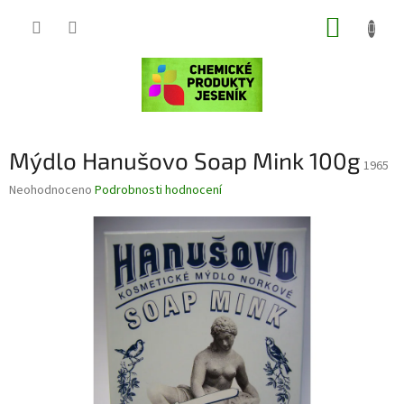
Přejít
NÁKUP
na
obsah
KOŠÍK
Mýdlo Hanušovo Soap Mink 100g
1965
Průměrné
Neohodnoceno
Podrobnosti hodnocení
hodnocení
produktu
je
0,0
z
5
hvězdiček.