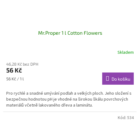
Mr.Proper 1 l Cotton Flowers
Skladem
46,28 Kč bez DPH
56 Kč
Měrná
56 Kč / 1 l
Do košíku
cena:
Pro rychlé a snadné umývání podlah a velkých ploch. Jeho složení s
bezpečnou hodnotou pH je vhodné na širokou škálu povrchových
materiálů včetně lakovaného dřeva a laminátu.
Kód:
534