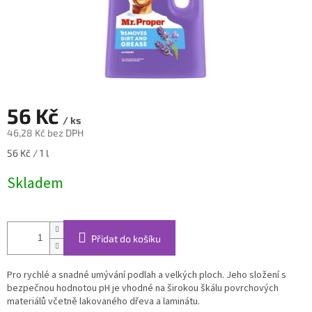
56 Kč
/ ks
46,28 Kč bez DPH
Měrná
56 Kč / 1 l
cena:
Skladem
Přidat do košíku
Pro rychlé a snadné umývání podlah a velkých ploch. Jeho složení s
bezpečnou hodnotou pH je vhodné na širokou škálu povrchových
materiálů včetně lakovaného dřeva a laminátu.