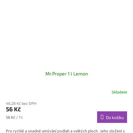
Mr.Proper 1 l Lemon
Skladem
46,28 Kč bez DPH
56 Kč
Měrná
56 Kč / 1 l
Do košíku
cena:
Pro rychlé a snadné umývání podlah a velkých ploch. Jeho složení s