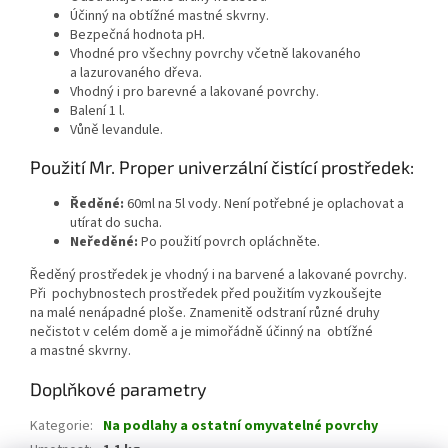
Účinný na obtížné mastné skvrny.
Bezpečná hodnota pH.
Vhodné pro všechny povrchy včetně lakovaného
a lazurovaného dřeva.
Vhodný i pro barevné a lakované povrchy.
Balení 1 l.
Vůně levandule.
Použití Mr. Proper univerzální čistící prostředek:
Ředěné:
60ml na 5l vody. Není potřebné je oplachovat a
utírat do sucha.
Neředěné:
Po použití povrch opláchněte.
Ředěný prostředek je vhodný i na barvené a lakované povrchy.
Při pochybnostech prostředek před použitím vyzkoušejte
na malé nenápadné ploše. Znamenitě odstraní různé druhy
nečistot v celém domě a je mimořádně účinný na obtížné
a mastné skvrny.
Doplňkové parametry
Kategorie
:
Na podlahy a ostatní omyvatelné povrchy