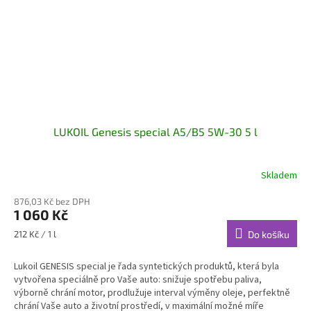
LUKOIL Genesis special A5/B5 5W-30 5 l
Skladem
876,03 Kč bez DPH
1 060 Kč
Měrná
212 Kč / 1 l
Do košíku
cena:
Lukoil GENESIS special je řada syntetických produktů, která byla
vytvořena speciálně pro Vaše auto: snižuje spotřebu paliva,
výborně chrání motor, prodlužuje interval výměny oleje, perfektně
chrání Vaše auto a životní prostředí, v maximální možné míře