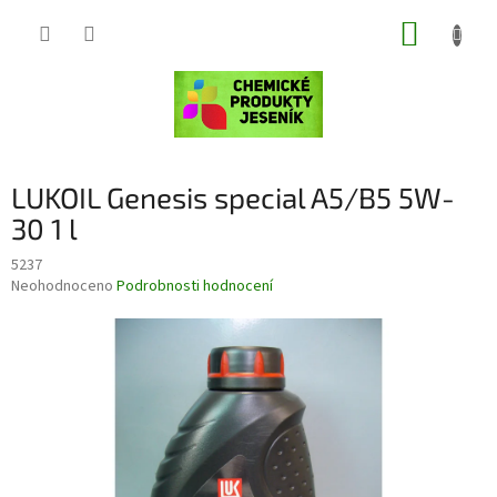
Přejít
NÁKUP
na
obsah
KOŠÍK
LUKOIL Genesis special A5/B5 5W-
30 1 l
5237
Průměrné
Neohodnoceno
Podrobnosti hodnocení
hodnocení
produktu
je
0,0
z
5
hvězdiček.