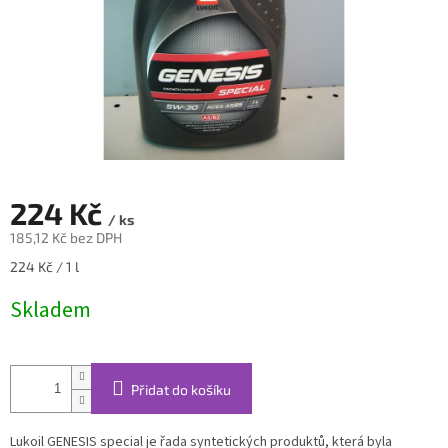
224 Kč
/ ks
185,12 Kč bez DPH
Měrná
224 Kč / 1 l
cena:
Skladem
Přidat do košíku
Lukoil GENESIS special je řada syntetických produktů, která byla