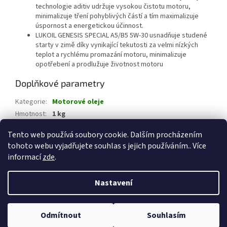
technologie aditiv udržuje vysokou čistotu motoru,
minimalizuje tření pohyblivých částí a tím maximalizuje
úspornost a energetickou účinnost.
LUKOIL GENESIS SPECIAL A5/B5 5W-30 usnadňuje studené
starty v zimě díky vynikající tekutosti za velmi nízkých
teplot a rychlému promazání motoru, minimalizuje
opotřebení a prodlužuje životnost motoru
Doplňkové parametry
Kategorie
:
Motorové oleje
Hmotnost
:
1 kg
EAN
:
9004352013221
Tento web používá soubory cookie. Dalším procházením
tohoto webu vyjadřujete souhlas s jejich používáním.. Více
Z
informací
zde
.
á
Vytvořil Shoptet
p
Nastavení
a
t
Copyright 2026
CHEMICKÉ PRODUKTY Jeseník
. Všechna práva
í
Odmítnout
Souhlasím
vyhrazena.