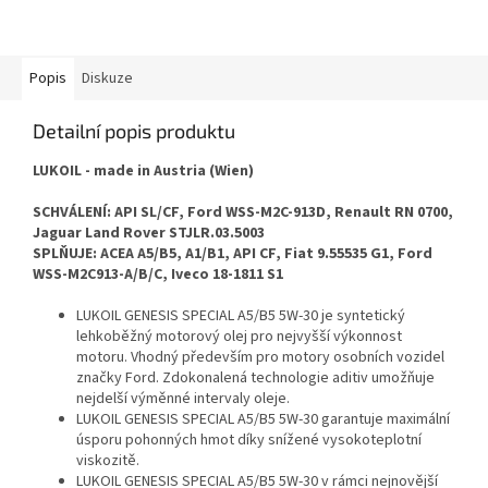
minimalizuje emise škodlivin.
Popis
Diskuze
Detailní popis produktu
LUKOIL - made in Austria (Wien)
SCHVÁLENÍ: API SL/CF, Ford WSS-M2C-913D, Renault RN 0700,
Jaguar Land Rover STJLR.03.5003
SPLŇUJE: ACEA A5/B5, A1/B1, API CF, Fiat 9.55535 G1, Ford
WSS-M2C913-A/B/C, Iveco 18-1811 S1
LUKOIL GENESIS SPECIAL A5/B5 5W-30 je syntetický
lehkoběžný motorový olej pro nejvyšší výkonnost
motoru. Vhodný především pro motory osobních vozidel
značky Ford. Zdokonalená technologie aditiv umožňuje
nejdelší výměnné intervaly oleje.
LUKOIL GENESIS SPECIAL A5/B5 5W-30 garantuje maximální
úsporu pohonných hmot díky snížené vysokoteplotní
viskozitě.
LUKOIL GENESIS SPECIAL A5/B5 5W-30 v rámci nejnovější