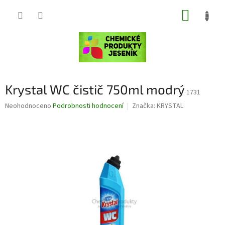
Přejít
NÁKUP
na
obsah
KOŠÍK
Krystal WC čistič 750ml modrý
1731
Průměrné
Neohodnoceno
Podrobnosti hodnocení
Značka:
KRYSTAL
hodnocení
produktu
je
0,0
z
5
hvězdiček.