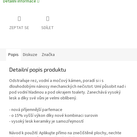
Detailní informace
ZEPTAT SE
SDÍLET
Popis
Diskuze
Značka
Detailní popis produktu
Odstraňuje rez, vodní a močový kámen, poradí si i s
dlouhodobými nánosy mechanických nečistot. Umí působit nad i
pod vodní hladinou a pod okrajem toalety. Zanechává vysoký
lesk a díky své vůni je velmi oblíbený.
- nová příjemnější parfemace
- o 15% vyšší výkon díky nové kombinaci surovin
- vysoký lesk keramiky je samozřejmostí
Návod k použití: Aplikujte přímo na znečištěné plochy, nechte