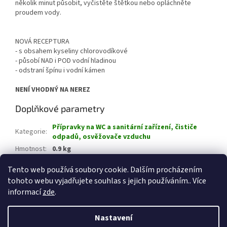
několik minut působit, vyčistěte štětkou nebo opláchněte
proudem vody.
NOVÁ RECEPTURA
- s obsahem kyseliny chlorovodíkové
- působí NAD i POD vodní hladinou
- odstraní špínu i vodní kámen
NENÍ VHODNÝ NA NEREZ
Doplňkové parametry
Přípravky na WC a sanitární zařízení, čističe
Kategorie
:
odpadů, osvěžovače vzduchu
Hmotnost
:
0.9 kg
EAN
:
8594011502339
Tento web používá soubory cookie. Dalším procházením
tohoto webu vyjadřujete souhlas s jejich používáním.. Více
Z
informací
zde
.
á
Vytvořil Shoptet
p
Nastavení
a