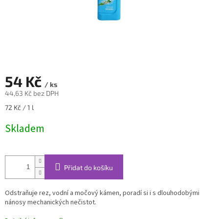
54 Kč
/ ks
44,63 Kč bez DPH
Měrná
72 Kč / 1 l
cena:
Skladem
Přidat do košíku
Odstraňuje rez, vodní a močový kámen, poradí si i s dlouhodobými
nánosy mechanických nečistot.