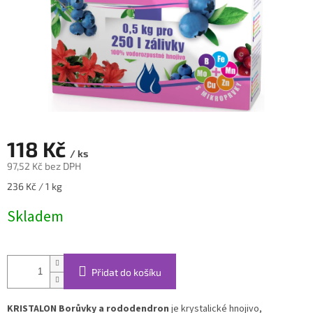
118 Kč
/ ks
97,52 Kč bez DPH
Měrná
236 Kč / 1 kg
cena:
Skladem
Přidat do košíku
KRISTALON Borůvky a rododendron
je krystalické hnojivo,