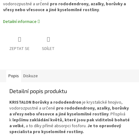
vodorozpustné a určené
pro rododendrony, azalky, borůvky a
vřesy nebo vřesovce a jiné kyselomilné rostliny
.
Detailní informace
ZEPTAT SE
SDÍLET
Popis
Diskuze
Detailní popis produktu
KRISTALON Borůvky a rododendron
je krystalické hnojivo,
vodorozpustné a určené
pro rododendrony, azalky, borůvky
a vřesy nebo vřesovce a jiné kyselomilné rostliny
. Přispívá
k
lepšímu zakládání květů, které jsou pak viditelně bohaté
a velké
, a to díky přímé absorpci fosforu.
Je to opravdový
specialista pro kyselomilné rostliny.