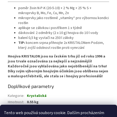
poměr živin N-P-K (20-5-10) + 2 % Mg + 25 % S +
mikroprvky B, Mo, Fe, Cu, Mn, Zn
mikroprvky jako rostlinné „vitamíny“ pro výbornou kondici
rostlin
aplikuje se zálivkou i postřikem 1 x týdně
dávkování: 2 odměrky (2 x 10 g) hnojiva do 10 l vody
balení 0,5 kg vystačí na 250 l zálivky
TIP:
koncem srpna přihnojte 2x KRISTALONem Podzim,
který zvýší odolnost rostlin proti vymrzání
Hnojiva KRISTALON jsou na českém trhu již od roku 1996 a
jsou trvale označována za nejlepší a nejznámější!
Každoročně jsou vyhlašována jako nejoblíbenější na trhu!
Díky svým výborným hnojivým účinkům jsou oblíbena nejen
u malospotřebitelů, ale stala se i hnojivy profesionálů!
Doplňkové parametry
Kategorie
:
Krystalická
Hmotnost
:
0.55 kg
EAN
:
8594005001831
Tento web používá soubory cookie. Dalším procházením