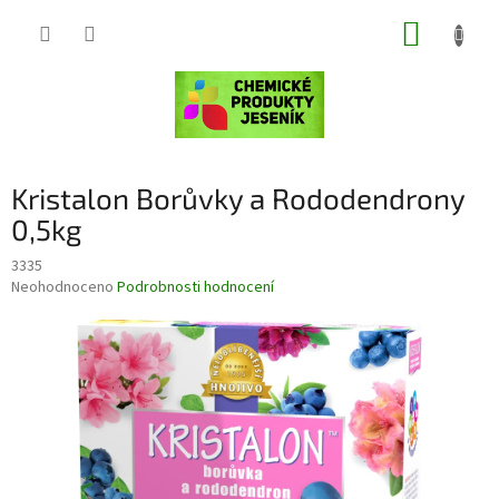
Přejít
NÁKUP
na
obsah
KOŠÍK
Kristalon Borůvky a Rododendrony
0,5kg
3335
Průměrné
Neohodnoceno
Podrobnosti hodnocení
hodnocení
produktu
je
0,0
z
5
hvězdiček.