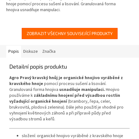
hnoje pomocí procesu sušení a lisování. Granulovaná forma
hnojiva usnadňuje manipulaci.
ZOBRAZIT VŠECHNY SOUVISEJÍCÍ PRODUKTY
Popis
Diskuze
Značka
Detailní popis produktu
Agro Pravý kravský hnůj je organické hnojivo vyráběné z
kravského hnoje
pomocí procesu sušení a lisování.
Granulovaná forma hnojiva
usnadňuje manipulaci.
Hnojivo
používáme k
základnímu hnojení před výsadbou rostlin
vyžadující organické hnojení
(brambory, řepa, celer,
brukvovitá, plodová zelenina). Dále jeho použití je vhodné pro
vyhnojení květinových záhonů a při přípravě půdy před
výsadbou stromů a keřů.
složení: organické hnojivo vyráběné z kravského hnoje