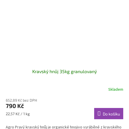
Kravský hnůj 35kg granulovaný
Skladem
652,89 Kč bez DPH
790 Kč
Měrná
22,57 Kč / 1 kg
Do košíku
cena:
Agro Pravý kravský hnůj je organické hnojivo vyráběné z kravského