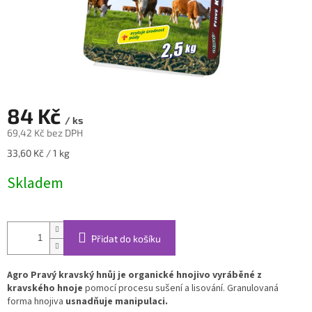
84 Kč
/ ks
69,42 Kč bez DPH
Měrná
33,60 Kč / 1 kg
cena:
Skladem
Přidat do košíku
Agro Pravý kravský hnůj je organické hnojivo vyráběné z
kravského hnoje
pomocí procesu sušení a lisování. Granulovaná
forma hnojiva
usnadňuje manipulaci.