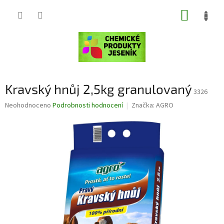
Přejít
NÁKUP
na
obsah
KOŠÍK
Kravský hnůj 2,5kg granulovaný
3326
Průměrné
Neohodnoceno
Podrobnosti hodnocení
Značka:
AGRO
hodnocení
produktu
je
0,0
z
5
hvězdiček.