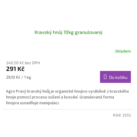
Kravský hnůj 10kg granulovaný
Skladem
240,50 Kč bez DPH
291 Kč
Měrná
29,10 Kč / 1 kg
Do košíku
cena:
Agro Pravý kravský hnůj je organické hnojivo vyráběné z kravského
hnoje pomocí procesu sušení a lisování. Granulovaná forma
hnojiva usnadňuje manipulaci.
Kód:
3332