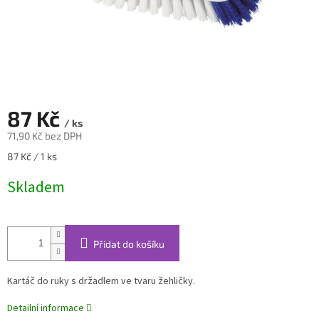
87 Kč
/ ks
71,90 Kč bez DPH
Měrná
87 Kč / 1 ks
cena:
Skladem
Přidat do košíku
Kartáč do ruky s držadlem ve tvaru žehličky.
Detailní informace