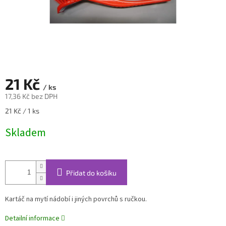
21 Kč
/ ks
17,36 Kč bez DPH
Měrná
21 Kč / 1 ks
cena:
Skladem
Přidat do košíku
Kartáč na mytí nádobí i jiných povrchů s ručkou.
Detailní informace