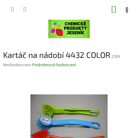
Přejít
NÁKUP
na
obsah
KOŠÍK
Kartáč na nádobí 4432 COLOR
2789
Průměrné
Neohodnoceno
Podrobnosti hodnocení
hodnocení
produktu
je
0,0
z
5
hvězdiček.