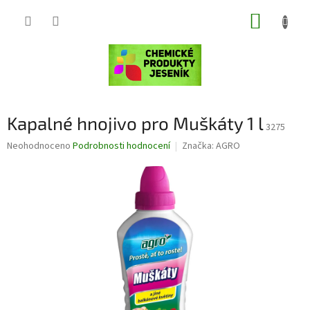
Přejít
NÁKUP
na
obsah
KOŠÍK
Kapalné hnojivo pro Muškáty 1 l
3275
Průměrné
Neohodnoceno
Podrobnosti hodnocení
Značka:
AGRO
hodnocení
produktu
je
0,0
z
5
hvězdiček.