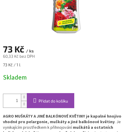
73 Kč
/ ks
60,33 Kč bez DPH
Měrná
73 Kč / 1 l
cena:
Skladem
Přidat do košíku
AGRO MUŠKÁTY A JINÉ BALKÓNOVÉ KVĚTINY je kapalné hnojivo
vhodné pro pelargonie, muškáty a jiné balkónové květiny
. Je
vynikajícím prostředkem k přihnojování
muškátů a ostatních