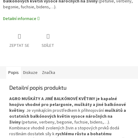
balkónových květin vysoce náročných na živiny
(petunie, verbeny,
begonie, fuchsie, bidens,…).
Detailní informace
ZEPTAT SE
SDÍLET
Popis
Diskuze
Značka
Detailní popis produktu
AGRO MUŠKÁTY A JINÉ BALKÓNOVÉ KVĚTINY je kapalné
hnojivo vhodné pro pelargonie, muškáty a jiné balkónové
květiny
. Je vynikajícím prostředkem k přihnojování
muškátů a
ostatních balkónových květin vysoce náročných na
živiny
(petunie, verbeny, begonie, fuchsie, bidens,…).
Kombinace vhodně zvolených živin a stopových prvků dodá
rostlinám dostatek síly k
rychlému růstu a bohatému