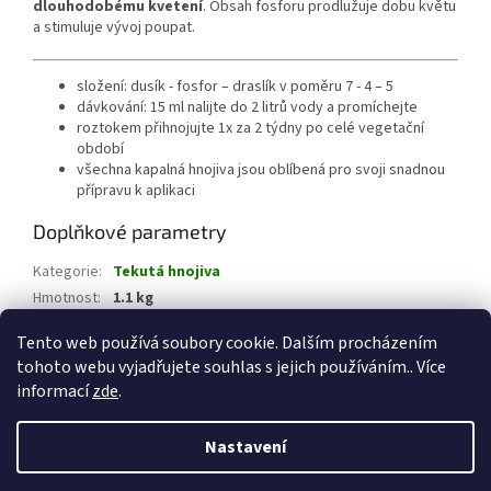
dlouhodobému kvetení
. Obsah fosforu prodlužuje dobu květu
a stimuluje vývoj poupat.
složení: dusík - fosfor – draslík v poměru 7 - 4 – 5
dávkování: 15 ml nalijte do 2 litrů vody a promíchejte
roztokem přihnojujte 1x za 2 týdny po celé vegetační
období
všechna kapalná hnojiva jsou oblíbená pro svoji snadnou
přípravu k aplikaci
Doplňkové parametry
Kategorie
:
Tekutá hnojiva
Hmotnost
:
1.1 kg
EAN
:
8592542011306
Tento web používá soubory cookie. Dalším procházením
tohoto webu vyjadřujete souhlas s jejich používáním.. Více
Z
informací
zde
.
á
Vytvořil Shoptet
p
Nastavení
a
t