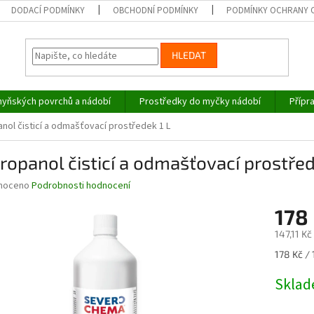
DODACÍ PODMÍNKY
OBCHODNÍ PODMÍNKY
PODMÍNKY OCHRANY 
HLEDAT
hyňských povrchů a nádobí
Prostředky do myčky nádobí
Přípr
nol čisticí a odmašťovací prostředek 1 L
ropanol čisticí a odmašťovací prostřed
né
noceno
Podrobnosti hodnocení
ní
178
u
147,11 K
Měrná
178 Kč / 1
cena:
ek.
Skla