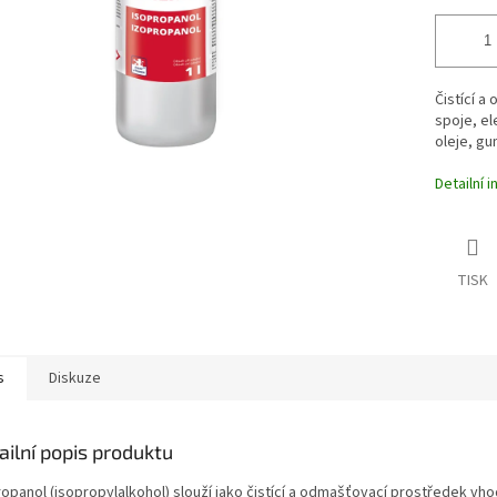
Čistící a
spoje, el
oleje, gu
Detailní 
TISK
s
Diskuze
ailní popis produktu
ropanol (isopropylalkohol)
slouží jako čistící a odmašťovací prostředek vh