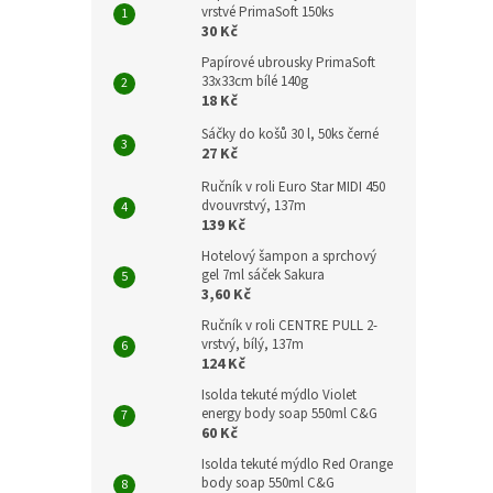
vrstvé PrimaSoft 150ks
30 Kč
Papírové ubrousky PrimaSoft
33x33cm bílé 140g
18 Kč
Sáčky do košů 30 l, 50ks černé
27 Kč
Ručník v roli Euro Star MIDI 450
dvouvrstvý, 137m
139 Kč
Hotelový šampon a sprchový
gel 7ml sáček Sakura
3,60 Kč
Ručník v roli CENTRE PULL 2-
vrstvý, bílý, 137m
124 Kč
Isolda tekuté mýdlo Violet
energy body soap 550ml C&G
60 Kč
Isolda tekuté mýdlo Red Orange
body soap 550ml C&G