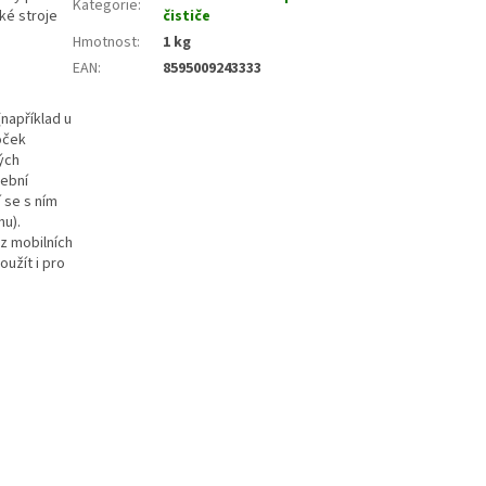
Kategorie
:
ké stroje
čističe
Hmotnost
:
1 kg
EAN
:
8595009243333
(například u
oček
ných
dební
 se s ním
hu).
 z mobilních
oužít i pro