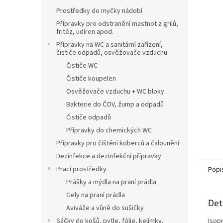
n
Prostředky do myčky nádobí
e
l
Přípravky pro odstranění mastnot z grilů,
fritéz, udíren apod.
Přípravky na WC a sanitární zařízení,
čističe odpadů, osvěžovače vzduchu
Čističe WC
Čističe koupelen
Osvěžovače vzduchu + WC bloky
Bakterie do ČOV, žump a odpadů
Čističe odpadů
Přípravky do chemických WC
Přípravky pro čištění koberců a čalounění
Dezinfekce a dezinfekční přípravky
Prací prostředky
Popi
Prášky a mýdla na praní prádla
Gely na praní prádla
Det
Aviváže a vůně do sušičky
Sáčky do košů, pytle, fólie, kelímky,
Isop