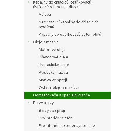
Kapaliny do chladičů, ostřikovačů,
ústředního topení, Aditiva
Aditiva
Nemrznoucí kapaliny do chladicích
systémů
Kapaliny do ostřikovačů automobilů
Oleje a maziva
Motorové oleje
Převodové oleje
Hydraulické oleje
Plastická maziva
Maziva ve spreji
Ostatní oleje a mazivva
Odmašťovače a speciální čističe
Barvy a laky
Barvy ve spreji
Pro interiér na stěnu
Pro interiér i exteriér syntetické