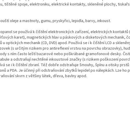
u, tištěné spoje, elektroniku, elektrické kontakty, skleněné plochy, tiskařs
uští oleje a mastnoty, gumu, pryskyřici, lepidla, barvy, inkoust.
opanol se používá k čištění elektronických zařízení, elektrických kontaktů 
ťových karet), magnetických hlav u páskových a disketových mechanik, č
ů u optických mechanik (CD, DVD) apod. Používá se i k čištění LCD a skleně
zovek (s určitým rizikem pro antireflexní vrstvu na povrchu obrazovky), hu
ody s ním často leští bazarové nebo poškrábané gramofonové desky. Čistí
 tabule a odstraňují nechtěné inkoustové značky (s rizikem poškození povrc
vá se i k čištění zbraní. Též dobře odstraňuje šmouhy, špínu a otisky prstů
onů a PDA. Je účinný při odstraňování zbytků lepidel po nálepkách. Lze ho p
aňování skvrn z většiny látek, dřeva, bavlny apod.