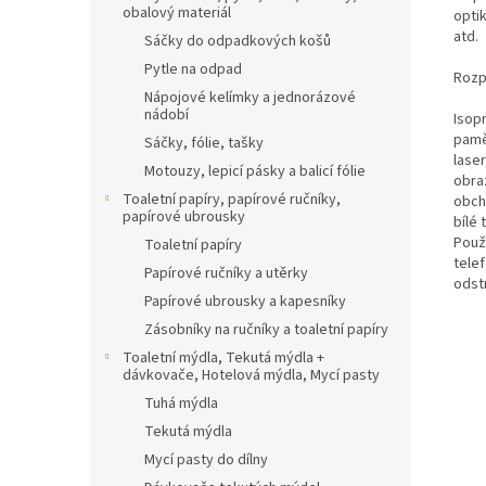
obalový materiál
optik
atd.
Sáčky do odpadkových košů
Pytle na odpad
Rozpo
Nápojové kelímky a jednorázové
nádobí
Isopr
pamě
Sáčky, fólie, tašky
laser
Motouzy, lepicí pásky a balicí fólie
obra
Toaletní papíry, papírové ručníky,
obch
papírové ubrousky
bílé
Použí
Toaletní papíry
telef
Papírové ručníky a utěrky
odstr
Papírové ubrousky a kapesníky
Zásobníky na ručníky a toaletní papíry
Toaletní mýdla, Tekutá mýdla +
dávkovače, Hotelová mýdla, Mycí pasty
Tuhá mýdla
Tekutá mýdla
Mycí pasty do dílny