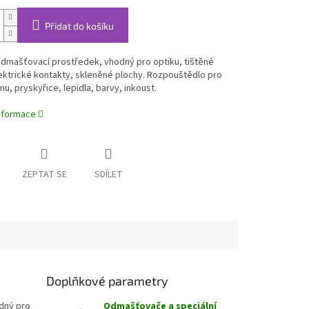
Přidat do košíku
 odmašťovací prostředek, v
hodný pro optiku, tištěné
ektrické kontakty, skleněné plochy. Rozpouštědlo pro
mu, pryskyřice, lepidla, barvy, inkoust.
informace
ZEPTAT SE
SDÍLET
Doplňkové parametry
odný pro
Odmašťovače a speciální