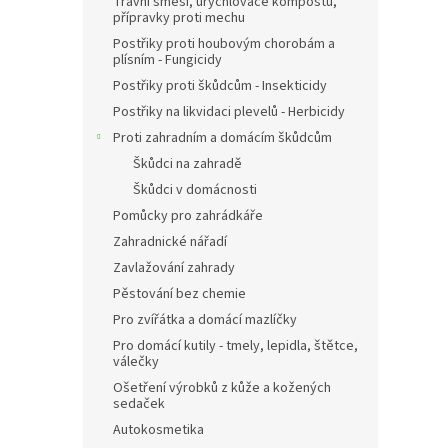
Travní směsi, urychlovače kompostu,
přípravky proti mechu
Postřiky proti houbovým chorobám a
plísním - Fungicidy
Postřiky proti škůdcům - Insekticidy
Postřiky na likvidaci plevelů - Herbicidy
Proti zahradním a domácím škůdcům
Škůdci na zahradě
Škůdci v domácnosti
Pomůcky pro zahrádkáře
Zahradnické nářadí
Zavlažování zahrady
Pěstování bez chemie
Pro zvířátka a domácí mazlíčky
Pro domácí kutily - tmely, lepidla, štětce,
válečky
Ošetření výrobků z kůže a kožených
sedaček
Autokosmetika