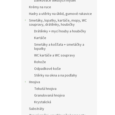
Dávkovače tekutých mýdel
Krémy na ruce
Hadry a utěrky na úklid, gumové rukavice
Smetáky, lopatky, kartáče, mopy, WC
soupravy, drátěnky, houbičky
Drátěnky + mycí houby a houbičky
Kartáče
Smetáky a košťata + smetáčky a
lopatky
WC kartáče a WC soupravy
Rohože
Odpadkové koše
Stěrky na okna a na podlahy
Hnojiva
Tekutá hnojiva
Granulovaná hnojiva
Krystalická
Substráty