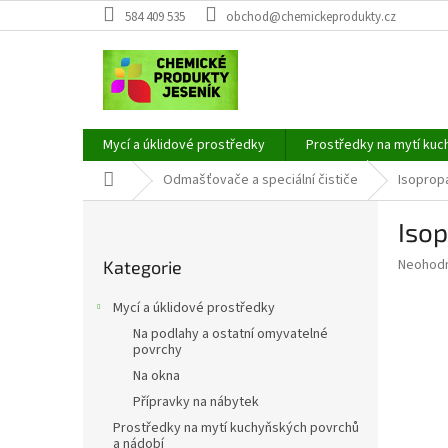
Přejít
584 409 535
obchod@chemickeprodukty.cz
na
obsah
Mycí a úklidové prostředky
Prostředky na mytí kuc
Domů
Odmašťovače a speciální čističe
Isopropa
P
Isop
o
Přeskočit
s
Průměr
Neohod
Kategorie
kategorie
t
hodnoce
r
produkt
Mycí a úklidové prostředky
a
je
Na podlahy a ostatní omyvatelné
0,0
n
povrchy
z
n
Na okna
5
í
hvězdič
Přípravky na nábytek
p
Prostředky na mytí kuchyňských povrchů
a
a nádobí