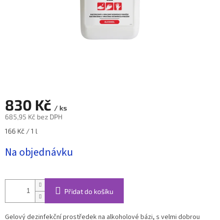
830 Kč
/ ks
685,95 Kč bez DPH
Měrná
166 Kč / 1 l
cena:
Na objednávku
Přidat do košíku
Gelový dezinfekční prostředek na alkoholové bázi, s velmi dobrou