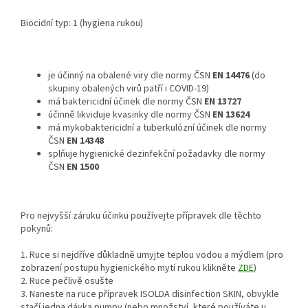
Biocidní typ: 1 (hygiena rukou)
je účinný na obalené viry dle normy ČSN
EN 14476
(do
skupiny obalených virů patří i COVID-19)
má baktericidní účinek dle normy ČSN
EN 13727
účinně likviduje kvasinky dle normy ČSN
EN 13624
má mykobaktericidní a tuberkulózní účinek dle normy
ČSN
EN 14348
splňuje hygienické dezinfekční požadavky dle normy
ČSN
EN 1500
Pro nejvyšší záruku účinku používejte přípravek dle těchto
pokynů:
1. Ruce si nejdříve důkladně umyjte teplou vodou a mýdlem (pro
zobrazení postupu hygienického mytí rukou klikněte
ZDE
)
2. Ruce pečlivě osušte
3. Naneste na ruce přípravek ISOLDA disinfection SKIN, obvykle
stačí jedna dávka pumpy (nebo množství, které používáte u