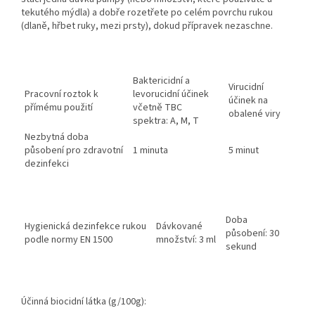
tekutého mýdla) a dobře rozetřete po celém povrchu rukou
(dlaně, hřbet ruky, mezi prsty), dokud přípravek nezaschne.
Baktericidní a
Virucidní
Pracovní roztok k
levorucidní účinek
účinek na
přímému použití
včetně TBC
obalené viry
spektra: A, M, T
Nezbytná doba
působení pro zdravotní
1 minuta
5 minut
dezinfekci
Doba
Hygienická dezinfekce rukou
Dávkované
působení: 30
podle normy EN 1500
množství: 3 ml
sekund
Účinná biocidní látka (g/100g):