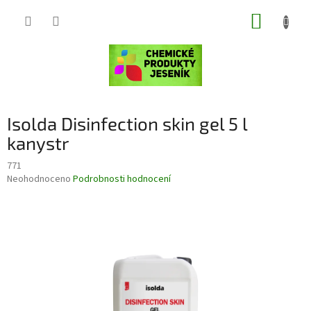
Přejít
NÁKUP
na
obsah
KOŠÍK
Isolda Disinfection skin gel 5 l
kanystr
771
Průměrné
Neohodnoceno
Podrobnosti hodnocení
hodnocení
produktu
je
0,0
z
5
hvězdiček.