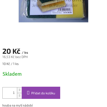
20 Kč
/ ks
16,53 Kč bez DPH
Měrná
10 Kč / 1 ks
cena:
Skladem
Přidat do košíku
houba na mytí nádobí