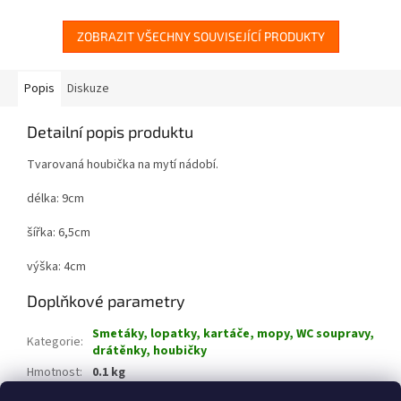
ZOBRAZIT VŠECHNY SOUVISEJÍCÍ PRODUKTY
Popis
Diskuze
Detailní popis produktu
Tvarovaná houbička na mytí nádobí.
délka: 9cm
šířka: 6,5cm
výška: 4cm
Doplňkové parametry
Smetáky, lopatky, kartáče, mopy, WC soupravy,
Kategorie
:
drátěnky, houbičky
Hmotnost
:
0.1 kg
EAN
:
8595026010253