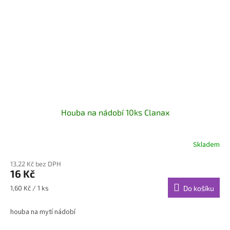
Houba na nádobí 10ks Clanax
Skladem
13,22 Kč bez DPH
16 Kč
Měrná
1,60 Kč / 1 ks
Do košíku
cena:
houba na mytí nádobí