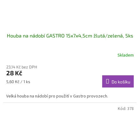
Houba na nádobí GASTRO 15x7x4,5cm žlutá/zelená, 5ks
Skladem
23,14 Kč bez DPH
28 Kč
Měrná
5,60 Kč / 1 ks
Do košíku
cena:
Velká houba na nádobí pro použití v Gastro provozech.
Kód:
378