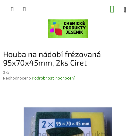
Přejít
NÁKUP
na
obsah
KOŠÍK
Houba na nádobí frézovaná
95x70x45mm, 2ks Ciret
375
Průměrné
Neohodnoceno
Podrobnosti hodnocení
hodnocení
produktu
je
0,0
z
5
hvězdiček.