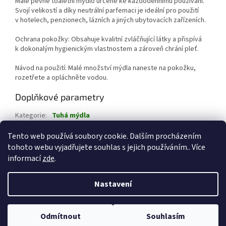
Malé pevné toaletní mýdlo určené ke každodennímu používání.
Svojí velikostí a díky neutrální parfemaci je ideální pro použití
v hotelech, penzionech, lázních a jiných ubytovacích zařízeních.
Ochrana pokožky: Obsahuje kvalitní zvláčňující látky a přispívá
k dokonalým hygienickým vlastnostem a zároveň chrání pleť.
Návod na použití: Malé množství mýdla naneste na pokožku,
rozetřete a opláchněte vodou.​
Doplňkové parametry
Kategorie
:
Tuhá mýdla
Hmotnost
:
0.2 kg
Tento web používá soubory cookie. Dalším procházením
tohoto webu vyjadřujete souhlas s jejich používáním.. Více
Z
informací
zde
.
á
Vytvořil Shoptet
p
Nastavení
a
t
Copyright 2026
CHEMICKÉ PRODUKTY Jeseník
. Všechna práva
í
Odmítnout
Souhlasím
vyhrazena.