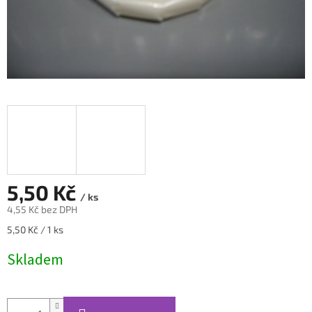
5,50 Kč
/ ks
4,55 Kč bez DPH
Měrná
5,50 Kč / 1 ks
cena:
Skladem