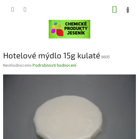
Přejít
NÁKUP
na
obsah
KOŠÍK
Hotelové mýdlo 15g kulaté
6605
Průměrné
Neohodnoceno
Podrobnosti hodnocení
hodnocení
produktu
je
0,0
z
5
hvězdiček.